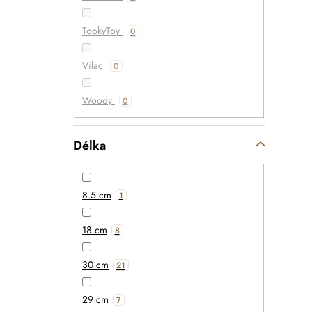
TookyToy
0
Vilac
0
Woody
0
Délka
8.5 cm
1
18 cm
8
30 cm
21
29 cm
7