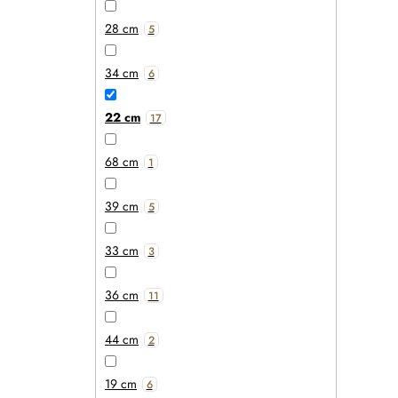
28 cm
5
34 cm
6
22 cm
17
68 cm
1
39 cm
5
33 cm
3
36 cm
11
44 cm
2
19 cm
6