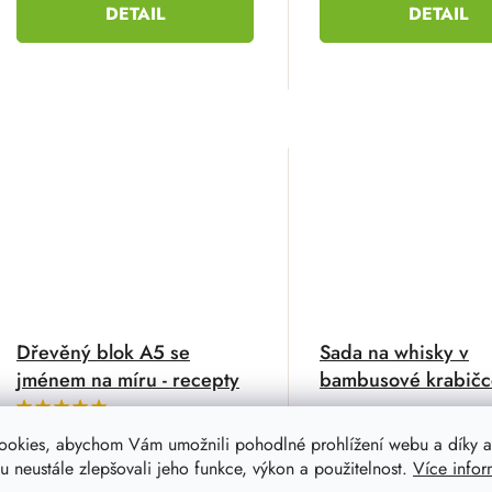
DETAIL
DETAIL
Dřevěný blok A5 se
Sada na whisky v
jménem na míru - recepty
bambusové krabičc
Luxusní sada v bambus
Průměrné
hodnocení
Stylový blok se jménem na míru
dárkové krabičce na whi
ookies, abychom Vám umožnili pohodlné prohlížení webu a díky a
produktu
může být vaší osobní kuchařskou
mojito nebo jiné nápoje
je
 neustále zlepšovali jeho funkce, výkon a použitelnost.
Více infor
5,0
knihou nebo originálním dárkem
Obsahuje 2 sklenice, 8