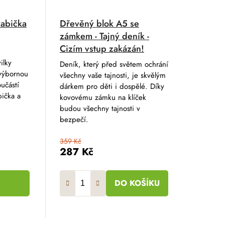
rabička
Dřevěný blok A5 se
zámkem - Tajný deník -
Cizím vstup zakázán!
ilky
Deník, který před světem ochrání
výbornou
všechny vaše tajnosti, je skvělým
učástí
dárkem pro děti i dospělé. Díky
bička a
kovovému zámku na klíček
budou všechny tajnosti v
bezpečí.
359 Kč
287 Kč
DO KOŠÍKU