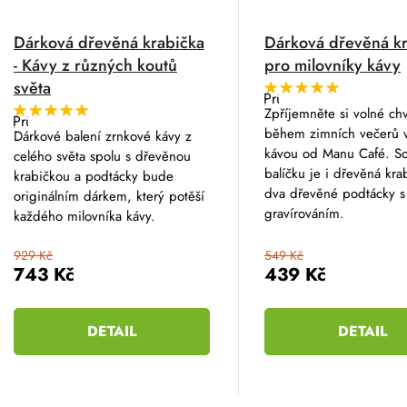
Dárková dřevěná krabička
Dárková dřevěná k
- Kávy z různých koutů
pro milovníky kávy
světa
Průměrné
hodnocení
Zpříjemněte si volné chv
Průměrné
produktu
hodnocení
během zimních večerů 
Dárkové balení zrnkové kávy z
je
produktu
5,0
kávou od Manu Café. So
celého světa spolu s dřevěnou
je
z
5,0
balíčku je i dřevěná kra
5
krabičkou a podtácky bude
z
hvězdiček.
dva dřevěné podtácky s
originálním dárkem, který potěší
5
hvězdiček.
gravírováním.
každého milovníka kávy.
929 Kč
549 Kč
743 Kč
439 Kč
DETAIL
DETAIL