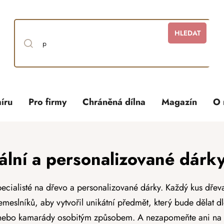
HLEDAT
íru
Pro firmy
Chráněná dílna
Magazín
O 
ální a personalizované dár
ecialisté na dřevo a personalizované dárky. Každý kus dřeva
emeslníků, aby vytvořil unikátní předmět, který bude dělat d
 nebo kamarády osobitým způsobem. A nezapomeňte ani na 