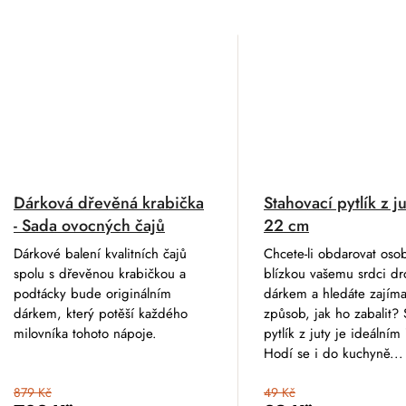
Dárková dřevěná krabička
Stahovací pytlík z j
- Sada ovocných čajů
22 cm
Dárkové balení kvalitních čajů
Chcete-li obdarovat oso
spolu s dřevěnou krabičkou a
blízkou vašemu srdci d
podtácky bude originálním
dárkem a hledáte zajím
dárkem, který potěší každého
způsob, jak ho zabalit? 
milovníka tohoto nápoje.
pytlík z juty je ideálním
Hodí se i do kuchyně...
879 Kč
49 Kč