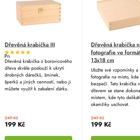
Dřevěná krabička III
Dřevěná krabička n
fotografie ve formá
Průměrné
13x18 cm
hodnocení
Dřevěná krabička z borovicového
produktu
dřeva skvěle poslouží k ukrytí
je
Uložte své vzpomínky a
5,0
drobných dárečků, šminek,
fotografie na místo, kd
z
šperků a jiných cenností, nebo ji
5
bezpečí. Tato krabička v
hvězdiček.
můžete využít k zabalení dárku.
dřevem se stane dokon
místem, kde tyto delikát
okamžiky uschovat.
249 Kč
249 Kč
199 Kč
199 Kč