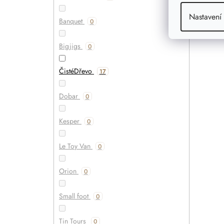
Nastavení
Banquet
0
Bigjigs
0
ČistéDřevo
17
Dobar
0
Kesper
0
Le Toy Van
0
Orion
0
Small foot
0
Tin Tours
0