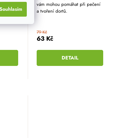
hvězdiček.
vám mohou pomáhat při pečení
Souhlasím
a tvoření dortů.
s
kem...
79 Kč
63 Kč
DETAIL