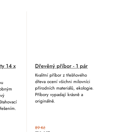
uty 14 x
Dřevěný příbor - 1 pár
Kvalitní příbor z třešňového
dřeva ocení všichni milovníci
bu
přírodních materiálů, ekologie.
robným
Příbory vypadají krásně a
avý
originálně.
Stahovací
 řešením.
89 Kč