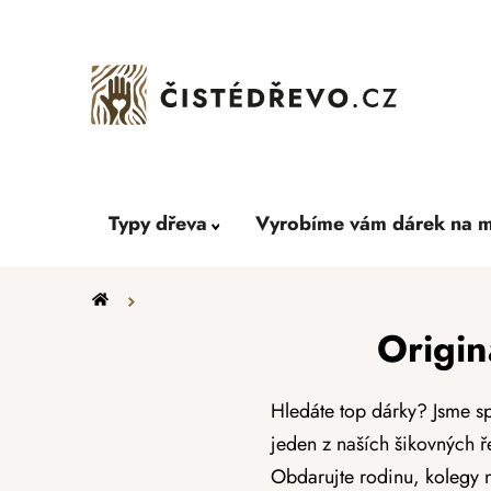
Přejít
na
obsah
Typy dřeva
Vyrobíme vám dárek na m
Domů
Origin
Hledáte top dárky? Jsme sp
jeden z naších šikovných ř
Obdarujte rodinu, kolegy