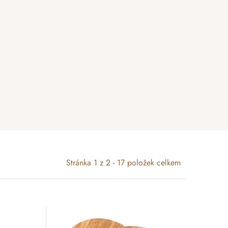
Stránka
1
z
2
-
17
položek celkem