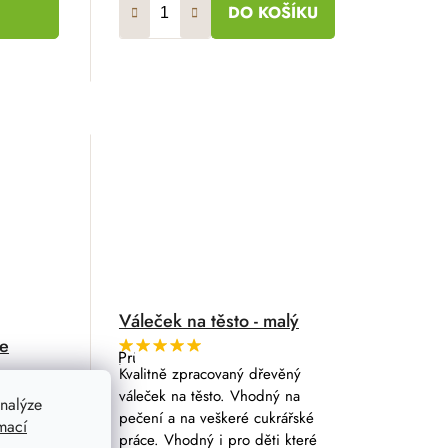
DO KOŠÍKU
Váleček na těsto - malý
e
Průměrné
hodnocení
Kvalitně zpracovaný dřevěný
ové
produktu
váleček na těsto. Vhodný na
sky, gin,
je
nalýze
5,0
pečení a na veškeré cukrářské
.
mací
z
práce. Vhodný i pro děti které
5