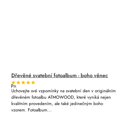
Dřevěné svatební fotoalbum - boho věnec
Průměrné
hodnocení
Uchovejte své vzpomínky na svatební den v originálním
produktu
dřevěném fotoalbu ATMOWOOD, které vyniká nejen
je
5,0
kvalitním provedením, ale také jedinečným boho
z
vzorem. Fotoalbum...
5
hvězdiček.