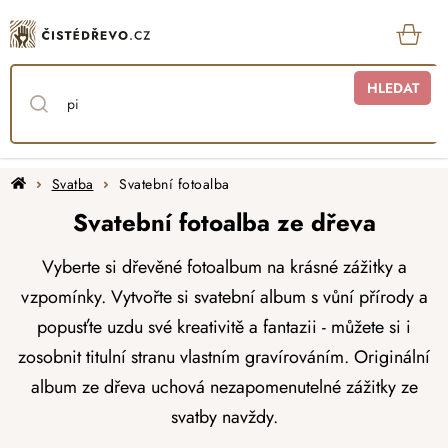
Přejít
na
obsah
KOŠ
HLEDAT
Domů
Svatba
Svatební fotoalba
Svatební fotoalba ze dřeva
Vyberte si dřevěné fotoalbum na krásné zážitky a
vzpomínky. Vytvořte si svatební album s vůní přírody a
popusťte uzdu své kreativitě a fantazii - můžete si i
zosobnit titulní stranu vlastním gravírováním. Originální
album ze dřeva uchová nezapomenutelné zážitky ze
svatby navždy.