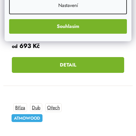
Nastavení
Souhlasím
990 Kč
693 Kč
od
DETAIL
Bříza
Dub
Ořech
ATMOWOOD