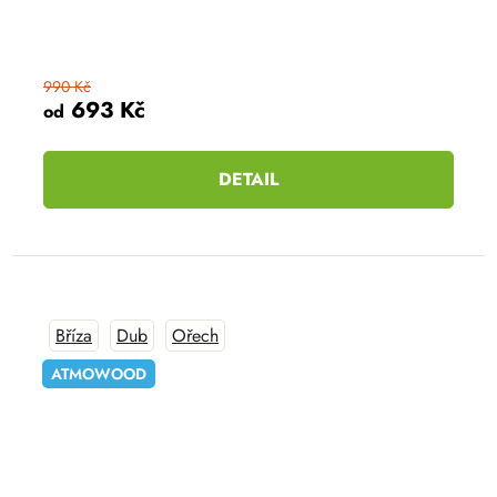
990 Kč
693 Kč
od
DETAIL
Bříza
Dub
Ořech
ATMOWOOD