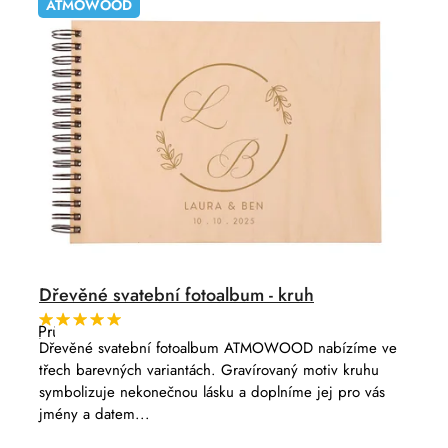
o
p
u
ATMOWOOD
d
a
k
u
n
t
k
e
ů
t
l
ů
Dřevěné svatební fotoalbum - kruh
Průměrné
hodnocení
Dřevěné svatební fotoalbum ATMOWOOD nabízíme ve
produktu
třech barevných variantách. Gravírovaný motiv kruhu
je
5,0
symbolizuje nekonečnou lásku a doplníme jej pro vás
z
jmény a datem...
5
hvězdiček.