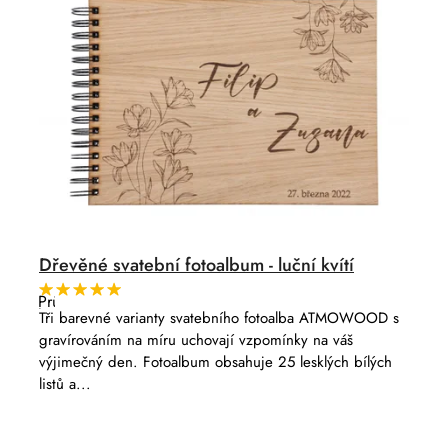
Dřevěné svatební fotoalbum - luční kvítí
Průměrné
hodnocení
Tři barevné varianty svatebního fotoalba ATMOWOOD s
produktu
gravírováním na míru uchovají vzpomínky na váš
je
5,0
výjimečný den. Fotoalbum obsahuje 25 lesklých bílých
z
listů a...
5
hvězdiček.