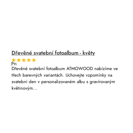
Dřevěné svatební fotoalbum - květy
Průměrné
hodnocení
Dřevěné svatební fotoalbum ATMOWOOD nabízíme ve
produktu
třech barevných variantách. Uchovejte vzpomínky na
je
5,0
svatební den v personalizovaném albu s gravírovaným
z
květinovým...
5
hvězdiček.