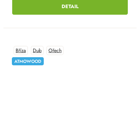
DETAIL
Bříza
Dub
Ořech
ATMOWOOD