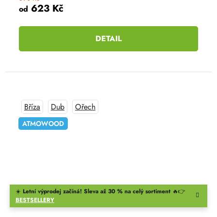
623 Kč
od
DETAIL
Bříza
Dub
Ořech
ATMOWOOD
☀️
Letní výprodej začíná! Sleva až 30 % na celý sortiment
🔥👉
BESTSELLERY