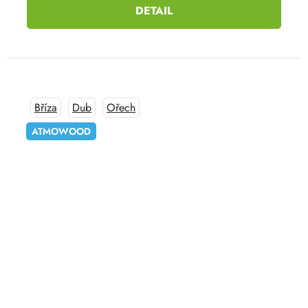
DETAIL
Bříza
Dub
Ořech
ATMOWOOD