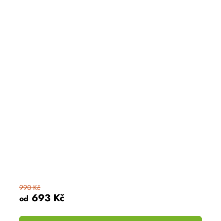
990 Kč
693 Kč
od