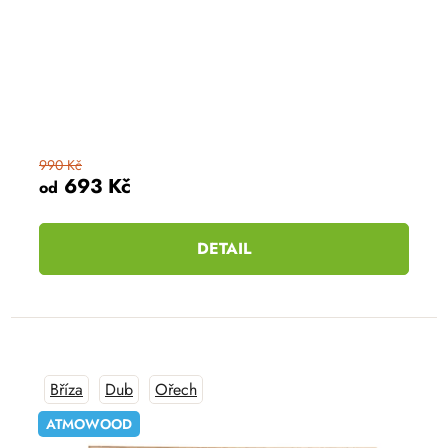
990 Kč
693 Kč
od
DETAIL
Bříza
Dub
Ořech
ATMOWOOD