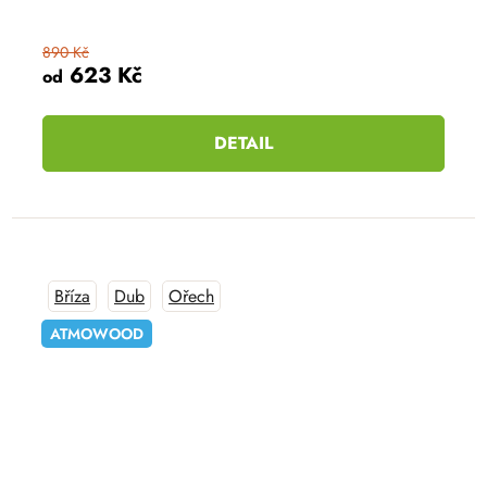
890 Kč
623 Kč
od
DETAIL
Bříza
Dub
Ořech
ATMOWOOD