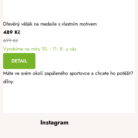
Dřevěný věšák na medaile s vlastním motivem
489 Kč
699 Kč
Vyrobíme na míru
10. - 11. 8. u vás
DETAIL
Máte ve svém okolí zapáleného sportovce a chcete ho potěšit? Da
dílny.
Z
Instagram
á
p