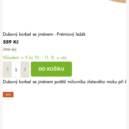
Dubový korbel se jménem - Prémiový ležák
559 Kč
799 Kč
Skladem
> 5 ks
10. - 11. 8. u vás
DO KOŠÍKU
Dubový korbel se jménem potěší milovníka zlatavého moku při každ
-30%