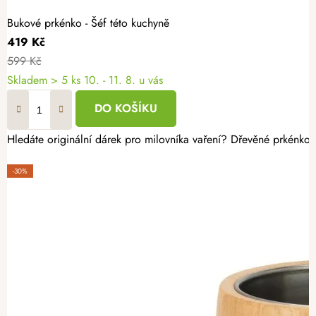
Bukové prkénko - Šéf této kuchyně
419 Kč
599 Kč
Skladem
> 5 ks
10. - 11. 8. u vás
DO KOŠÍKU
Hledáte originální dárek pro milovníka vaření? Dřevěné prkénko s
-30%