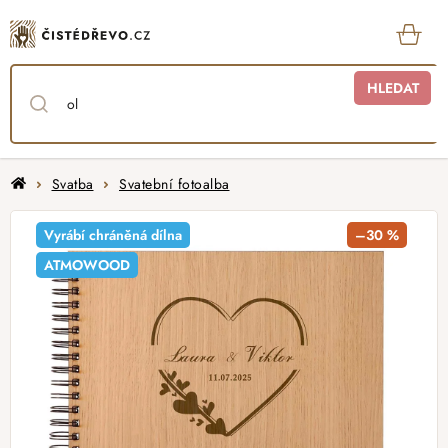
Přejít
na
obsah
KOŠ
HLEDAT
Domů
Svatba
Svatební fotoalba
Vyrábí chráněná dílna
–30 %
ATMOWOOD