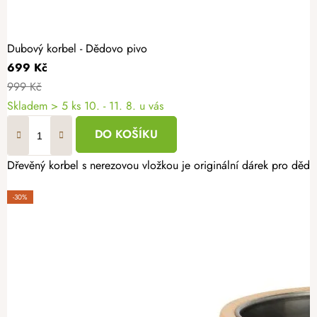
Dubový korbel - Dědovo pivo
699 Kč
999 Kč
Skladem
> 5 ks
10. - 11. 8. u vás
DO KOŠÍKU
Dřevěný korbel s nerezovou vložkou je originální dárek pro dědu.
-30%