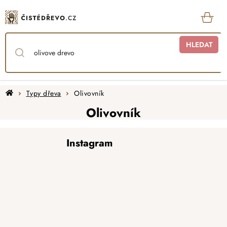
Přejít
na
obsah
KOŠ
HLEDAT
Domů
Typy dřeva
Olivovník
Olivovník
Z
Instagram
á
p
a
t
í