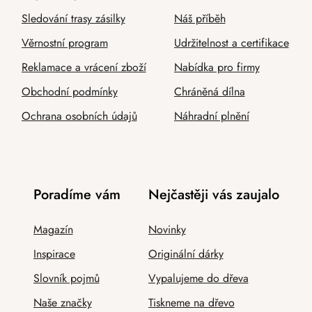
Sledování trasy zásilky
Náš příběh
Věrnostní program
Udržitelnost a certifikace
Reklamace a vrácení zboží
Nabídka pro firmy
Obchodní podmínky
Chráněná dílna
Ochrana osobních údajů
Náhradní plnění
Poradíme vám
Nejčastěji vás zaujalo
Magazín
Novinky
Inspirace
Originální dárky
Slovník pojmů
Vypalujeme do dřeva
Naše značky
Tiskneme na dřevo