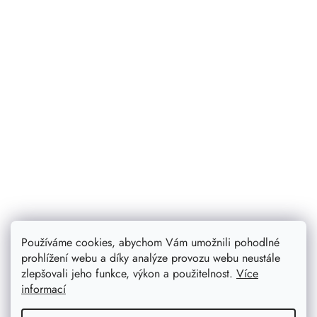
Používáme cookies, abychom Vám umožnili pohodlné
Dřevěná balanční věž se zvířátky
prohlížení webu a díky analýze provozu webu neustále
Dřevěná balanční věž se zvířátky přinese dětem radost,
zlepšovali jeho funkce, výkon a použitelnost.
Více
napětí i spoustu zábavy, při které si ani nevšimnou, že
informací
se zároveň učí trpělivosti a zlepšují svou koordinaci i
soustředění.