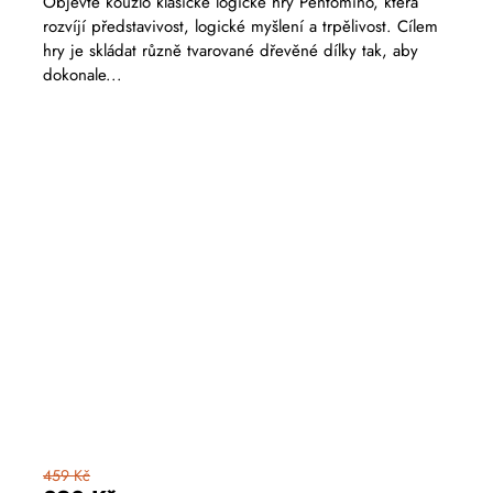
Objevte kouzlo klasické logické hry Pentomino, která
rozvíjí představivost, logické myšlení a trpělivost. Cílem
hry je skládat různě tvarované dřevěné dílky tak, aby
dokonale...
459 Kč