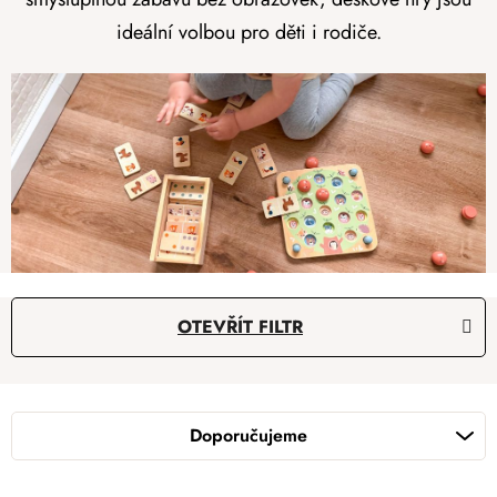
ideální volbou pro děti i rodiče.
V
OTEVŘÍT FILTR
ý
p
Ř
i
a
s
Doporučujeme
z
p
e
r