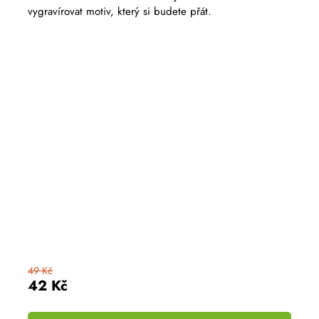
5,0
vygravírovat motiv, který si budete přát.
z
5
hvězdiček.
49 Kč
42 Kč