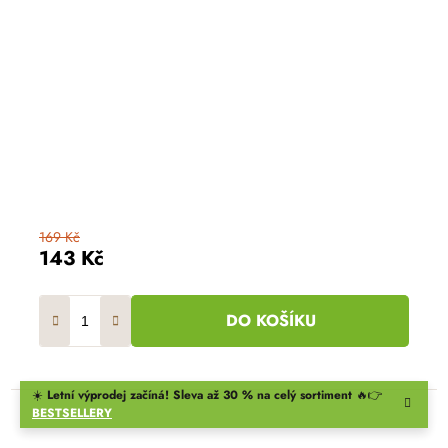
169 Kč
143 Kč
DO KOŠÍKU
☀️
Letní výprodej začíná! Sleva až 30 % na celý sortiment
🔥👉
BESTSELLERY