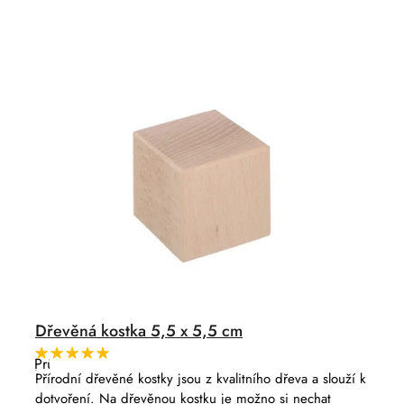
n
o
í
d
p
u
r
k
o
t
d
ů
u
k
t
ů
Dřevěná kostka 5,5 x 5,5 cm
Průměrné
hodnocení
Přírodní dřevěné kostky jsou z kvalitního dřeva a slouží k
produktu
dotvoření. Na dřevěnou kostku je možno si nechat
je