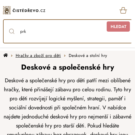
Přejít
na
obsah
KOŠ
HLEDAT
Domů
Hračky a zboží pro děti
Deskové a stolní hry
Deskové a společenské hry
Deskové a společenské hry pro děti patří mezi oblíbené
hračky, které přinášejí zábavu pro celou rodinu. Tyto hry
pro děti rozvíjejí logické myšlení, strategii, paměť i
sociální dovednosti při společném hraní. V nabídce
najdete jednoduché deskové hry pro nejmenší i zábavné
společenské hry pro starší děti. Pokud hledáte
smysluplnou zábavu bez obrazovek, deskové hry jsou