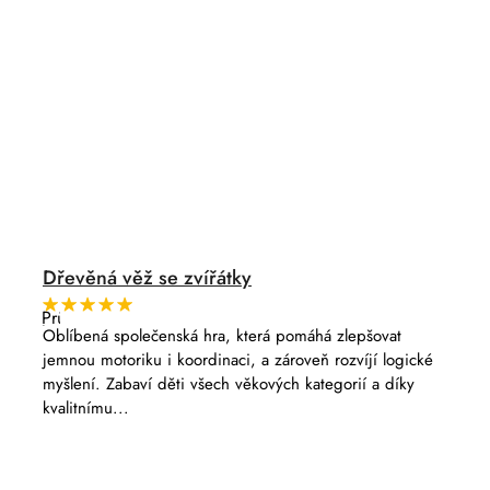
Dřevěná věž se zvířátky
Průměrné
hodnocení
Oblíbená společenská hra, která pomáhá zlepšovat
produktu
jemnou motoriku i koordinaci, a zároveň rozvíjí logické
je
5,0
myšlení. Zabaví děti všech věkových kategorií a díky
z
kvalitnímu...
5
hvězdiček.