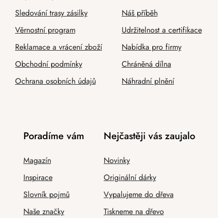
Sledování trasy zásilky
Náš příběh
Věrnostní program
Udržitelnost a certifikace
Reklamace a vrácení zboží
Nabídka pro firmy
Obchodní podmínky
Chráněná dílna
Ochrana osobních údajů
Náhradní plnění
Poradíme vám
Nejčastěji vás zaujalo
Magazín
Novinky
Inspirace
Originální dárky
Slovník pojmů
Vypalujeme do dřeva
Naše značky
Tiskneme na dřevo