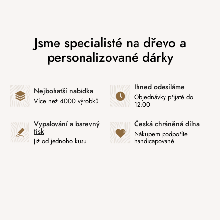
Ihned odesíláme
Nejbohatší nabídka
Objednávky přijaté do
Více než 4000 výrobků
12:00
Vypalování a barevný
Česká chráněná dílna
tisk
Nákupem podpoříte
Již od jednoho kusu
handicapované