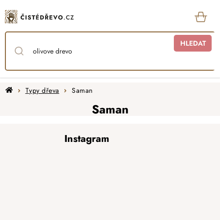
Přejít
na
obsah
KOŠ
HLEDAT
Domů
Typy dřeva
Saman
Saman
Z
Instagram
á
p
a
t
í