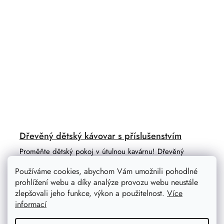
Dřevěný dětský kávovar s příslušenstvím
Proměňte dětský pokoj v útulnou kavárnu! Dřevěný
kávovar s realistickým příslušenstvím nadchne malé
Používáme cookies, abychom Vám umožnili pohodlné
baristy a baristky, kteří si rádi hrají na dospělé. Díky
prohlížení webu a díky analýze provozu webu neustále
promyšlenému designu...
zlepšovali jeho funkce, výkon a použitelnost.
Více
informací