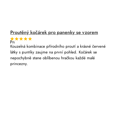
Proutěný kočárek pro panenky se vzorem
Průměrné
hodnocení
Kouzelná kombinace přírodního proutí a krásné červené
produktu
látky s puntíky zaujme na první pohled. Kočárek se
je
5,0
nepochybně stane oblíbenou hračkou každé malé
z
princezny.
5
hvězdiček.