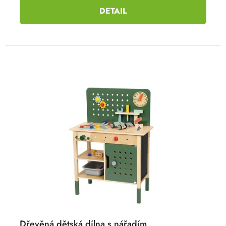
DETAIL
Dřevěná dětská dílna s nářadím