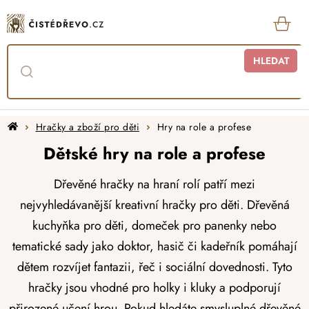
Přejít
na
obsah
KOŠ
HLEDAT
Domů
Hračky a zboží pro děti
Hry na role a profese
Dětské hry na role a profese
Dřevěné hračky na hraní rolí patří mezi
nejvyhledávanější kreativní hračky pro děti. Dřevěná
kuchyňka pro děti, domeček pro panenky nebo
tematické sady jako doktor, hasič či kadeřník pomáhají
dětem rozvíjet fantazii, řeč i sociální dovednosti. Tyto
hračky jsou vhodné pro holky i kluky a podporují
přirozené učení hrou. Pokud hledáte smysluplné dřevěné