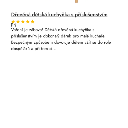
Dřevěná dětská kuchyňka s příslušenstvím
Průměrné
hodnocení
Vaření je zábava! Dětská dřevěná kuchyňka s
produktu
příslušenstvím je dokonalý dárek pro malé kuchaře.
je
5,0
Bezpečným způsobem dovoluje dětem vžít se do role
z
dospěláků a při tom si...
5
hvězdiček.