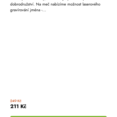
5,0
dobrodružství. Na meč nabízíme možnost laserového
z
gravírování jména -...
5
hvězdiček.
249 Kč
211 Kč