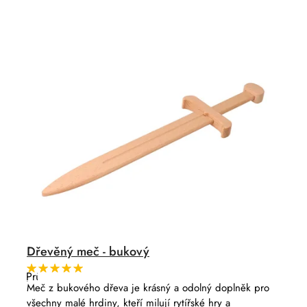
n
o
í
d
p
u
r
k
o
t
d
ů
u
k
t
ů
Dřevěný meč - bukový
Průměrné
hodnocení
Meč z bukového dřeva je krásný a odolný doplněk pro
produktu
všechny malé hrdiny, kteří milují rytířské hry a
je