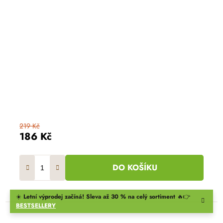
219 Kč
186 Kč
DO KOŠÍKU
☀️
Letní výprodej začíná! Sleva až 30 % na celý sortiment
🔥👉
BESTSELLERY