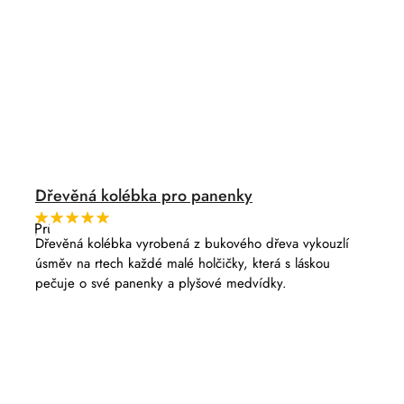
Dřevěná kolébka pro panenky
Průměrné
hodnocení
Dřevěná kolébka vyrobená z bukového dřeva vykouzlí
produktu
úsměv na rtech každé malé holčičky, která s láskou
je
5,0
pečuje o své panenky a plyšové medvídky.
z
5
hvězdiček.