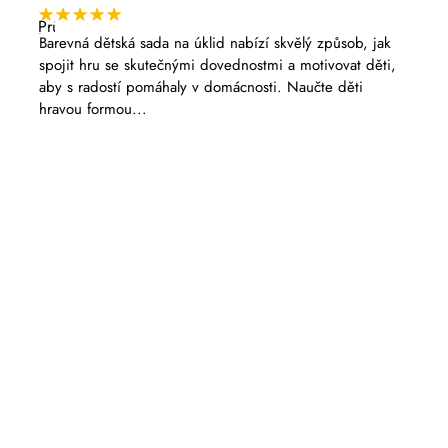
Průměrné
hodnocení
Barevná dětská sada na úklid nabízí skvělý způsob, jak
produktu
spojit hru se skutečnými dovednostmi a motivovat děti,
je
5,0
aby s radostí pomáhaly v domácnosti. Naučte děti
z
hravou formou...
5
hvězdiček.