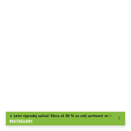
☀️
Letní výprodej začíná! Sleva až 30 % na celý sortiment
🔥👉
BESTSELLERY