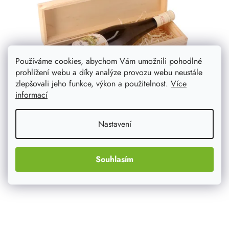
Používáme cookies, abychom Vám umožnili pohodlné
prohlížení webu a díky analýze provozu webu neustále
zlepšovali jeho funkce, výkon a použitelnost.
Více
informací
Dárková krabička - Muškát
Nastavení
Dárková krabička s jakostním bílými vínem Muškát potěší
znalce kvalitního pití, ale také oslavence a jubilanty.
Dárek vám přizpůsobíme na míru pomocí gravírování
Souhlasím
nebo kvalitním...