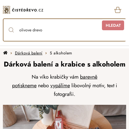
Přejít
na
obsah
KOŠ
HLEDAT
Domů
Dárková balení
S alkoholem
Dárková balení a krabice s alkoholem
Na víko krabičky vám
barevně
potiskneme
nebo
vypálíme
libovolný motiv, text i
fotografii.