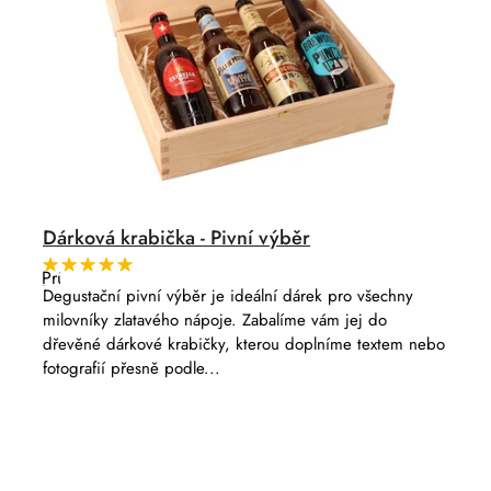
u
k
t
ů
Dárková krabička - Pivní výběr
Průměrné
hodnocení
Degustační pivní výběr je ideální dárek pro všechny
produktu
milovníky zlatavého nápoje. Zabalíme vám jej do
je
5,0
dřevěné dárkové krabičky, kterou doplníme textem nebo
z
fotografií přesně podle...
5
hvězdiček.