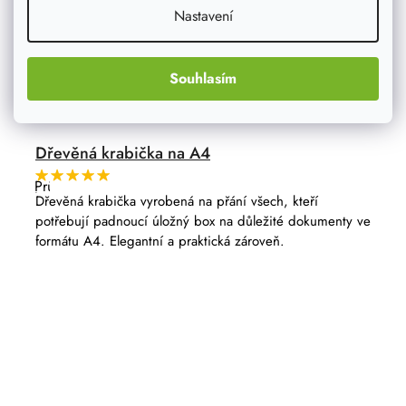
Nastavení
Souhlasím
Dřevěná krabička na A4
Průměrné
hodnocení
Dřevěná krabička vyrobená na přání všech, kteří
produktu
potřebují padnoucí úložný box na důležité dokumenty ve
je
5,0
formátu A4. Elegantní a praktická zároveň.
z
5
hvězdiček.