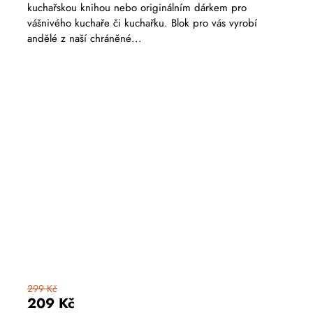
produktu
kuchařskou knihou nebo originálním dárkem pro
je
5,0
vášnivého kuchaře či kuchařku. Blok pro vás vyrobí
z
andělé z naší chráněné...
5
hvězdiček.
299 Kč
209 Kč