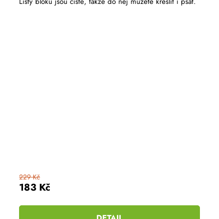
Listy bloku jsou čisté, takže do něj můžete kreslit i psát.
229 Kč
183 Kč
DETAIL