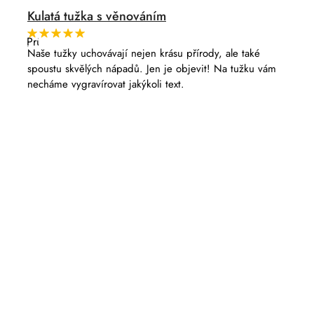
Kulatá tužka s věnováním
Průměrné
hodnocení
Naše tužky uchovávají nejen krásu přírody, ale také
produktu
spoustu skvělých nápadů. Jen je objevit! Na tužku vám
je
5,0
necháme vygravírovat jakýkoli text.
z
5
hvězdiček.