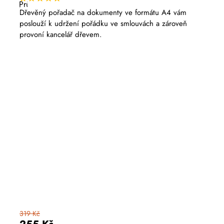
Průměrné
hodnocení
Dřevěný pořadač na dokumenty ve formátu A4 vám
produktu
poslouží k udržení pořádku ve smlouvách a zároveň
je
5,0
provoní kancelář dřevem.
z
5
hvězdiček.
319 Kč