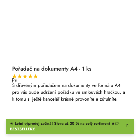
Pořadač na dokumenty A4 - 1 ks
Průměrné
hodnocení
S dřevěným pořadačem na dokumenty ve formátu A4
produktu
pro vás bude udržení pořádku ve smlouvách hračkou, a
je
5,0
k tomu si ještě kancelář krásně provoníte a zútulníte.
z
5
hvězdiček.
☀️
Letní výprodej začíná! Sleva až 30 % na celý sortiment
🔥👉
BESTSELLERY