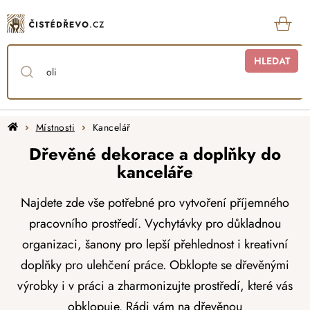
Přejít
na
obsah
KOŠ
HLEDAT
Domů
Místnosti
Kancelář
Dřevěné dekorace a doplňky do
kanceláře
Najdete zde vše potřebné pro vytvoření příjemného
pracovního prostředí. Vychytávky pro důkladnou
organizaci, šanony pro lepší přehlednost i kreativní
doplňky pro ulehčení práce. Obklopte se dřevěnými
výrobky i v práci a zharmonizujte prostředí, které vás
obklopuje.
Rádi vám na dřevěnou