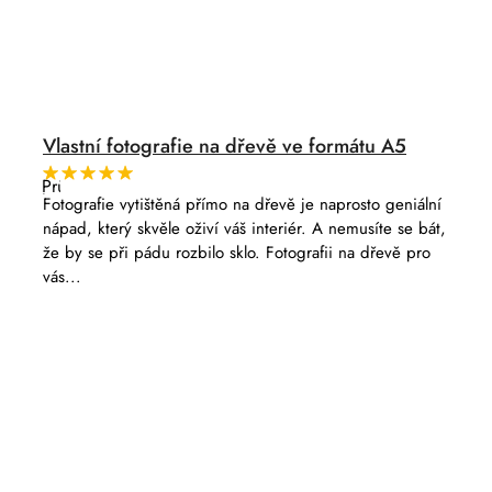
Vlastní fotografie na dřevě ve formátu A5
Průměrné
hodnocení
Fotografie vytištěná přímo na dřevě je naprosto geniální
produktu
nápad, který skvěle oživí váš interiér. A nemusíte se bát,
je
5,0
že by se při pádu rozbilo sklo. Fotografii na dřevě pro
z
vás...
5
hvězdiček.