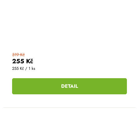
319 Kč
255 Kč
Měrná
255 Kč / 1 ks
cena:
DETAIL