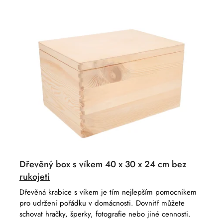
í
d
p
u
r
k
o
t
d
ů
u
k
t
ů
Dřevěný box s víkem 40 x 30 x 24 cm bez
rukojeti
Dřevěná krabice s víkem je tím nejlepším pomocníkem
pro udržení pořádku v domácnosti. Dovnitř můžete
schovat hračky, šperky, fotografie nebo jiné cennosti.