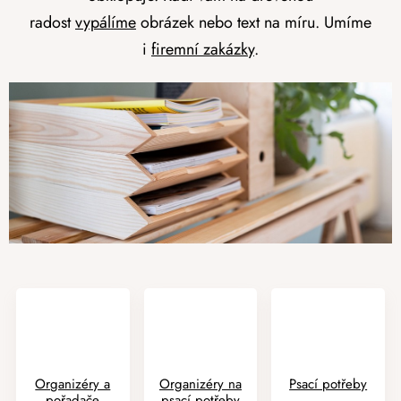
radost
vypálíme
obrázek nebo text na míru. Umíme
i
firemní zakázky
.
Organizéry a
Organizéry na
Psací potřeby
pořadače
psací potřeby