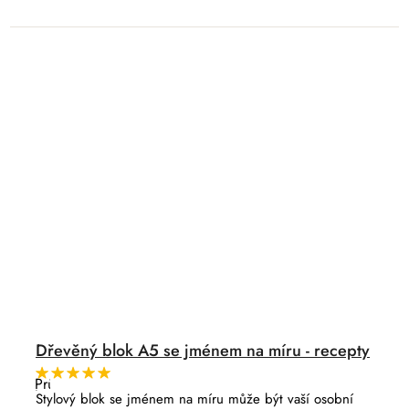
Dřevěný blok A5 se jménem na míru - recepty
Průměrné
hodnocení
Stylový blok se jménem na míru může být vaší osobní