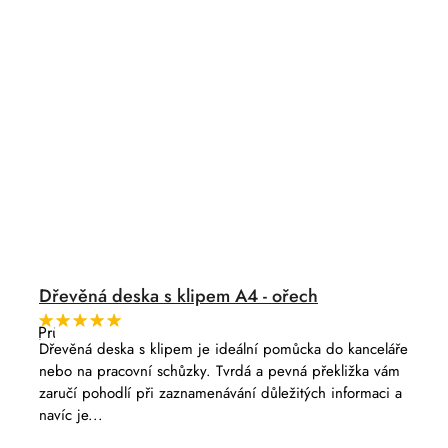
Dřevěná deska s klipem A4 - ořech
Průměrné
hodnocení
Dřevěná deska s klipem je ideální pomůcka do kanceláře
produktu
nebo na pracovní schůzky. Tvrdá a pevná překližka vám
je
5,0
zaručí pohodlí při zaznamenávání důležitých informaci a
z
navíc je...
5
hvězdiček.