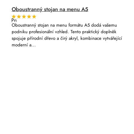
Oboustranný stojan na menu A5
Průměrné
hodnocení
Oboustranný stojan na menu formátu A5 dodá vašemu
produktu
podniku profesionální vzhled. Tento praktický doplněk
je
5,0
spojuje přírodní dřevo a čirý akryl, kombinace vytvářející
z
moderní a...
5
hvězdiček.