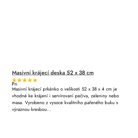
Masivní krájecí deska 52 x 38 cm
Průměrné
hodnocení
Masivní krájecí prkénko o velikosti 52 x 38 x 4 cm je
produktu
vhodné ke krájení i servírovaní pečiva, zeleniny nebo
je
5,0
masa. Vyrobeno z vysoce kvalitního pařeného buku s
z
výraznou kresbou...
5
hvězdiček.