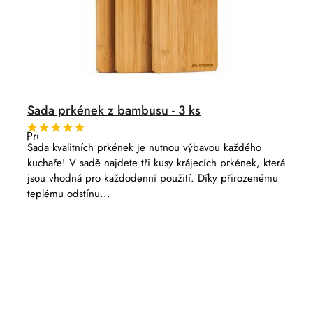
t
l
ů
Sada prkének z bambusu - 3 ks
Průměrné
hodnocení
Sada kvalitních prkének je nutnou výbavou každého
produktu
kuchaře! V sadě najdete tři kusy krájecích prkének, která
je
5,0
jsou vhodná pro každodenní použití. Díky přirozenému
z
teplému odstínu...
5
hvězdiček.