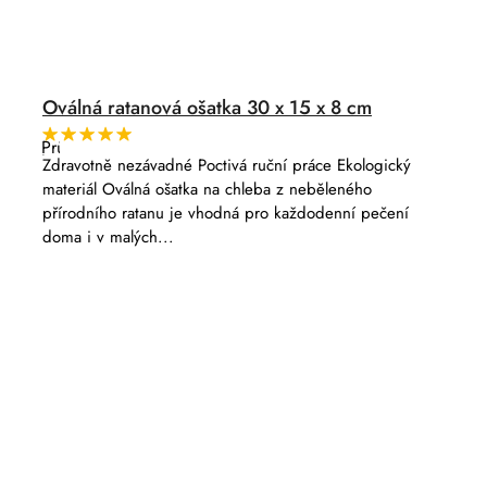
Oválná ratanová ošatka 30 x 15 x 8 cm
Průměrné
hodnocení
Zdravotně nezávadné Poctivá ruční práce Ekologický
produktu
materiál Oválná ošatka na chleba z neběleného
je
5,0
přírodního ratanu je vhodná pro každodenní pečení
z
doma i v malých...
5
hvězdiček.