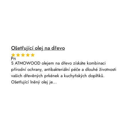
Ošetřující olej na dřevo
Průměrné
hodnocení
S ATMOWOOD olejem na dřevo získáte kombinaci
produktu
přírodní ochrany, antibakteriální péče a dlouhé životnosti
je
5,0
vašich dřevěných prkének a kuchyňských doplňků.
z
Ošetřující lněný olej je...
5
hvězdiček.