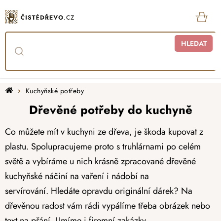
Přejít
na
obsah
KOŠ
HLEDAT
Domů
Kuchyňské potřeby
Dřevěné potřeby do kuchyně
Co můžete mít v kuchyni ze dřeva, je škoda kupovat z
plastu. Spolupracujeme proto s truhlárnami po celém
světě a vybíráme u nich krásně zpracované dřevěné
kuchyňské náčiní na vaření i nádobí na
servírování. Hledáte opravdu originální dárek? Na
dřevěnou radost vám rádi vypálíme třeba obrázek nebo
text na přání. Umíme i firemní zakázky.