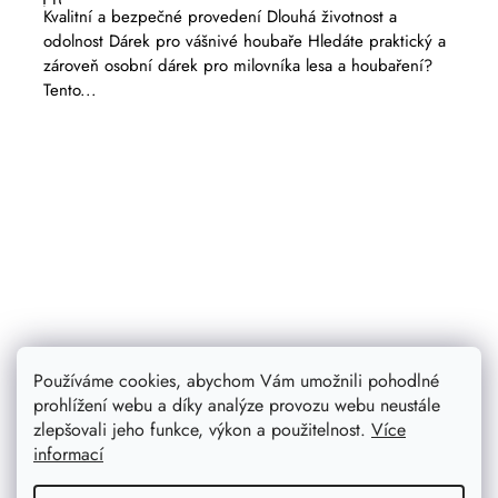
hodnocení
Kvalitní a bezpečné provedení Dlouhá životnost a
produktu
odolnost Dárek pro vášnivé houbaře Hledáte praktický a
je
5,0
zároveň osobní dárek pro milovníka lesa a houbaření?
z
Tento...
5
hvězdiček.
Používáme cookies, abychom Vám umožnili pohodlné
prohlížení webu a díky analýze provozu webu neustále
zlepšovali jeho funkce, výkon a použitelnost.
Více
informací
374 Kč
299 Kč