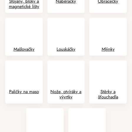
Stojany, bloky a
Naběračky
Obracečky
magnetické lišty
Mašlovačky
Louskáčky
Mlýnky
Paličky na maso
Nože, otvíráky a
Stěrky a
vývrtky
šťouchadla