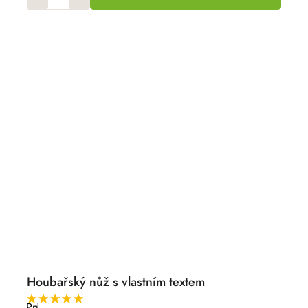
Houbařský nůž s vlastním textem
Průměrné