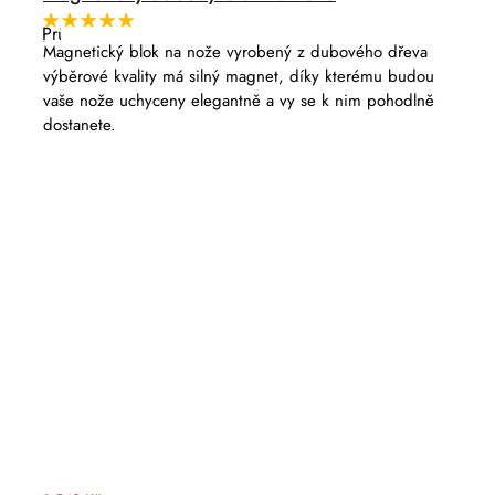
Průměrné
hodnocení
Magnetický blok na nože vyrobený z dubového dřeva
produktu
výběrové kvality má silný magnet, díky kterému budou
je
5,0
vaše nože uchyceny elegantně a vy se k nim pohodlně
z
dostanete.
5
hvězdiček.