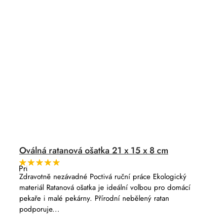
Oválná ratanová ošatka 21 x 15 x 8 cm
Průměrné
hodnocení
Zdravotně nezávadné Poctivá ruční práce Ekologický
produktu
materiál Ratanová ošatka je ideální volbou pro domácí
je
5,0
pekaře i malé pekárny. Přírodní nebělený ratan
z
podporuje...
5
hvězdiček.