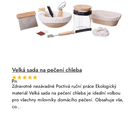
Velká sada na pečení chleba
Průměrné
hodnocení
Zdravotně nezávadné Poctivá ruční práce Ekologický
produktu
materiál Velká sada na pečení chleba je ideální volbou
je
5,0
pro všechny milovníky domácího pečení. Obsahuje vše,
z
co...
5
hvězdiček.