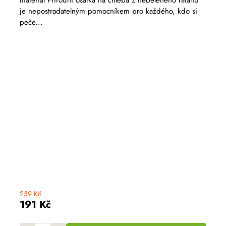
materiál Přírodní ošatka na chleba z neběleného ratanu
je
5,0
je nepostradatelným pomocníkem pro každého, kdo si
z
peče...
5
hvězdiček.
239 Kč
191 Kč