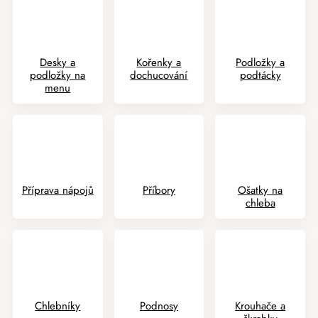
Desky a
Kořenky a
Podložky a
podložky na
dochucování
podtácky
menu
Příprava nápojů
Příbory
Ošatky na
chleba
Chlebníky
Podnosy
Krouhače a