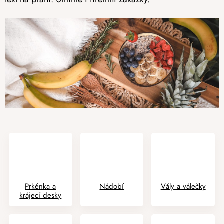
Prkénka a
Nádobí
Vály a válečky
krájecí desky