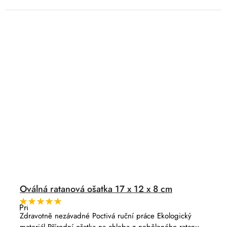
Oválná ratanová ošatka 17 x 12 x 8 cm
Průměrné
hodnocení
Zdravotně nezávadné Poctivá ruční práce Ekologický
produktu