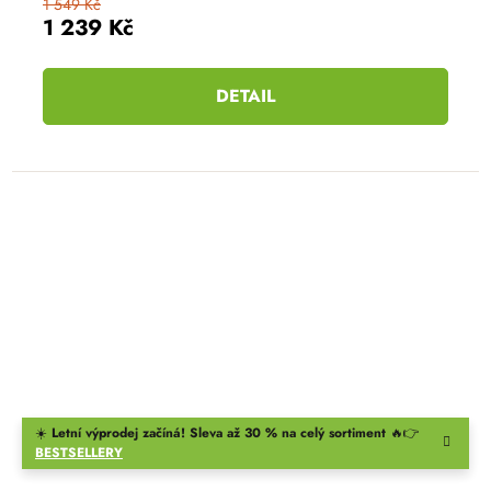
1 549 Kč
1 239 Kč
DETAIL
☀️
Letní výprodej začíná! Sleva až 30 % na celý sortiment
🔥👉
BESTSELLERY