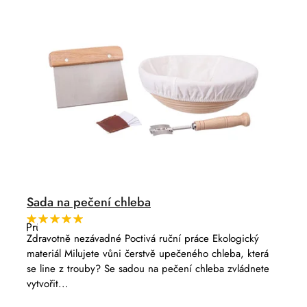
Sada na pečení chleba
Průměrné
hodnocení
Zdravotně nezávadné Poctivá ruční práce Ekologický
produktu
materiál Milujete vůni čerstvě upečeného chleba, která
je
5,0
se line z trouby? Se sadou na pečení chleba zvládnete
z
vytvořit...
5
hvězdiček.