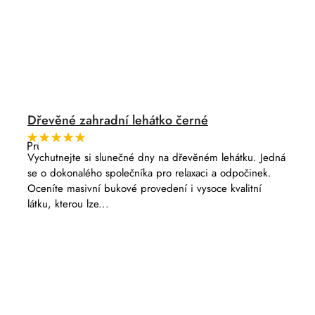
Dřevěné zahradní lehátko černé
Průměrné
hodnocení
Vychutnejte si slunečné dny na dřevěném lehátku. Jedná
produktu
se o dokonalého společníka pro relaxaci a odpočinek.
je
5,0
Oceníte masivní bukové provedení i vysoce kvalitní
z
látku, kterou lze...
5
hvězdiček.