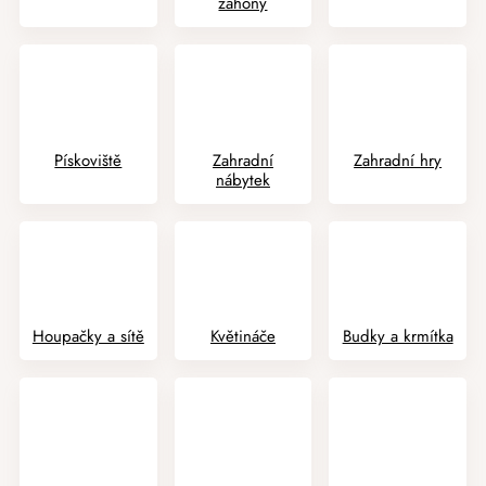
záhony
Pískoviště
Zahradní
Zahradní hry
nábytek
Houpačky a sítě
Květináče
Budky a krmítka