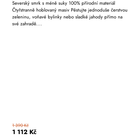
hodnocení
Severský smrk s méně suky 100% přírodní materiál
produktu
Čtyřstranně hoblovaný masiv Pěstujte jednoduše čerstvou
je
5,0
zeleninu, voňavé bylinky nebo sladké jahody přímo na
z
své zahradě....
5
hvězdiček.
1 390 Kč
1 112 Kč