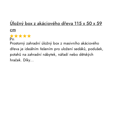
Úložný box z akáciového dřeva 115 x 50 x 59
cm
Průměrné
hodnocení
Prostorný zahradní úložný box z masivního akáciového
produktu
dřeva je ideálním řešením pro uložení sedáků, podušek,
je
5,0
potahů na zahradní nábytek, nářadí nebo dětských
z
hraček. Díky...
5
hvězdiček.