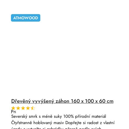
ATMOWOOD
Dřevěný vyvýšený záhon 160 x 100 x 60 cm
Průměrné
hodnocení
Severský smrk s méně suky 100% přírodní materiál
produktu
Čtyřstranně hoblovaný masiv Dopřejte si radost z vlastní
je
4,8