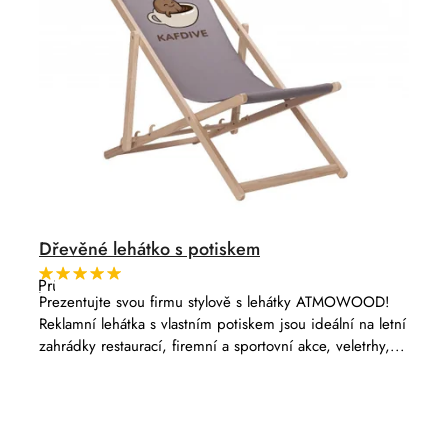
Dřevěné lehátko s potiskem
Průměrné
hodnocení
Prezentujte svou firmu stylově s lehátky ATMOWOOD!
produktu
Reklamní lehátka s vlastním potiskem jsou ideální na letní
je
5,0
zahrádky restaurací, firemní a sportovní akce, veletrhy,...
z
5
hvězdiček.