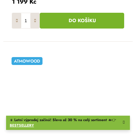
1 199 Kč
DO KOŠÍKU
ATMOWOOD
☀️
Letní výprodej začíná! Sleva až 30 % na celý sortiment
🔥👉
BESTSELLERY