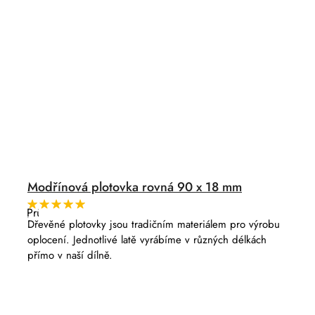
Modřínová plotovka rovná 90 x 18 mm
Průměrné
hodnocení
Dřevěné plotovky jsou tradičním materiálem pro výrobu
produktu
oplocení. Jednotlivé latě vyrábíme v různých délkách
je
5,0
přímo v naší dílně.
z
5
hvězdiček.