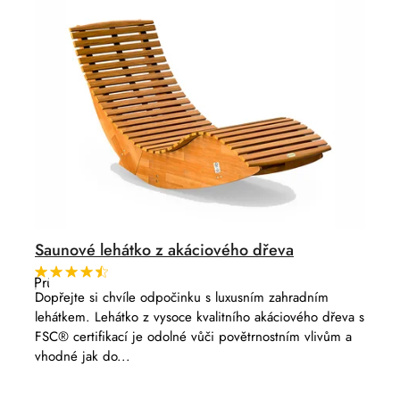
Saunové lehátko z akáciového dřeva
Průměrné
hodnocení
Dopřejte si chvíle odpočinku s luxusním zahradním
produktu
lehátkem. Lehátko z vysoce kvalitního akáciového dřeva s
je
4,5
FSC® certifikací je odolné vůči povětrnostním vlivům a
z
vhodné jak do...
5
hvězdiček.