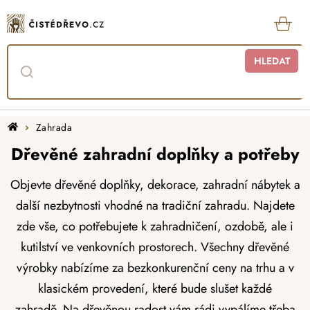
Přejít
na
obsah
KOŠ
HLEDAT
Domů
Zahrada
Dřevěné zahradní doplňky a potřeby
Objevte dřevěné doplňky, dekorace, zahradní nábytek a
další nezbytnosti vhodné na tradiční zahradu. Najdete
zde vše, co potřebujete k zahradničení, ozdobě, ale i
kutilství ve venkovních prostorech. Všechny dřevěné
výrobky nabízíme za bezkonkurenční ceny na trhu a v
klasickém provedení, které bude slušet každé
zahradě.
Na dřevěnou radost vám rádi
vypálíme
třeba