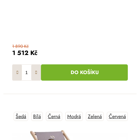
1 890 Kč
1 512 Kč
DO KOŠÍKU
Šedá
Bílá
Černá
Modrá
Zelená
Červená
Rů