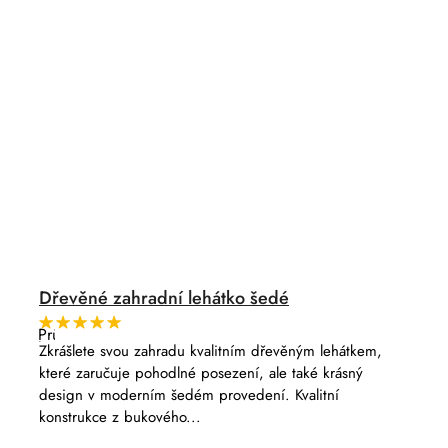
Dřevěné zahradní lehátko šedé
Průměrné
hodnocení
Zkrášlete svou zahradu kvalitním dřevěným lehátkem,
produktu
které zaručuje pohodlné posezení, ale také krásný
je
5,0
design v moderním šedém provedení. Kvalitní
z
konstrukce z bukového...
5
hvězdiček.