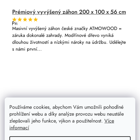
Prémiový vyvýšený záhon 200 x 100 x 56 cm
Průměrné
hodnocení
Masivní vyvýšený záhon české značky ATMOWOOD =
produktu
záruka dokonalé zahrady. Modřínové dřevo vyniká
je
5,0
dlouhou životností a nízkými nároky na údržbu. Udělejte
z
s námi první...
5
hvězdiček.
Používáme cookies, abychom Vám umožnili pohodlné
prohlížení webu a díky analýze provozu webu neustále
zlepšovali jeho funkce, výkon a použitelnost.
Více
informací