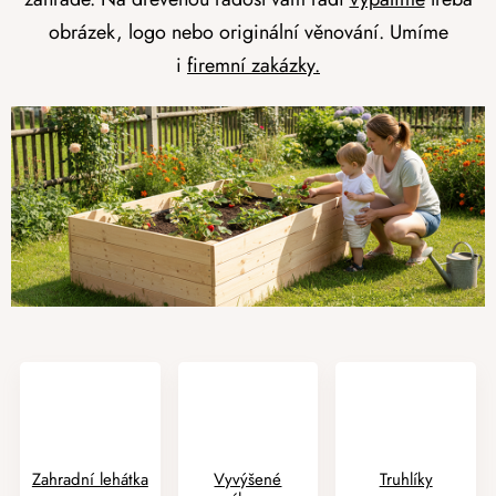
obrázek, logo nebo originální věnování. Umíme
i
firemní zakázky.
Zahradní lehátka
Vyvýšené
Truhlíky