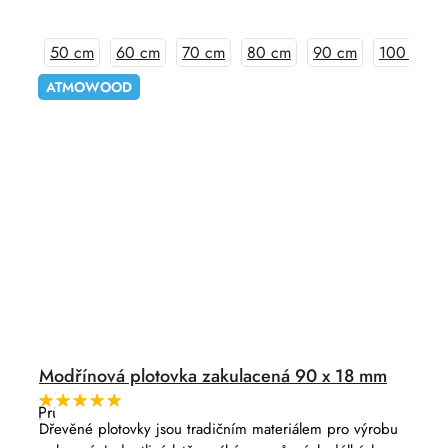
50 cm
60 cm
70 cm
80 cm
90 cm
100 cm
ATMOWOOD
Modřínová plotovka zakulacená 90 x 18 mm
Průměrné
hodnocení
Dřevěné plotovky jsou tradičním materiálem pro výrobu
produktu