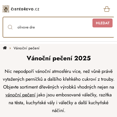
Přejít
na
obsah
KOŠ
HLEDAT
Domů
Vánoční pečení
Vánoční pečení 2025
Nic nepodpoří vánoční atmosféru více, než vůně právě
vytažených perníčků a dalšího křehkého cukroví z trouby.
Objevte sortiment dřevěných výrobků vhodných nejen na
vánoční pečení
jako jsou embosované válečky, razítka
na těsta, kuchyňské vály i válečky a další kuchyňské
náčiní.