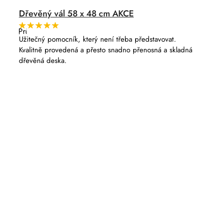
Dřevěný vál 58 x 48 cm AKCE
Průměrné
hodnocení
Užitečný pomocník, který není třeba představovat.
produktu
Kvalitně provedená a přesto snadno přenosná a skladná
je
5,0
dřevěná deska.
z
5
hvězdiček.