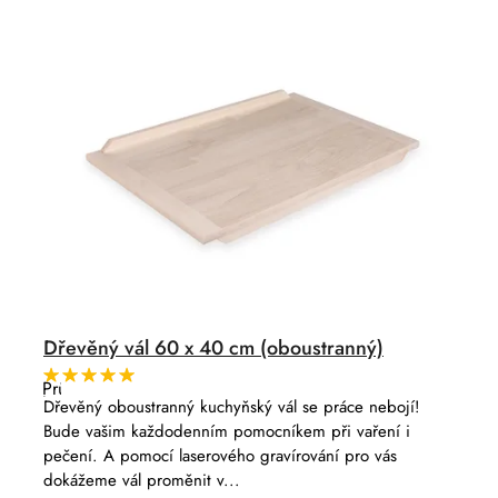
p
u
r
k
o
t
d
ů
u
k
t
ů
Dřevěný vál 60 x 40 cm (oboustranný)
Průměrné
hodnocení
Dřevěný oboustranný kuchyňský vál se práce nebojí!
produktu
Bude vašim každodenním pomocníkem při vaření i
je
5,0
pečení. A pomocí laserového gravírování pro vás
z
dokážeme vál proměnit v...
5
hvězdiček.