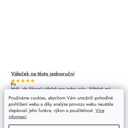
Váleček na těsto jednoruční
Průměrné
hodnocení
Malý, ale šikovný váleček pro jednu ruku. Váleček má
produktu
kovový prvek, díky kterému se výborně otáčí. Překvapí
je
Používáme cookies, abychom Vám umožnili pohodlné
5,0
vás, jak pohodlně se s ním pracuje.
prohlížení webu a díky analýze provozu webu neustále
z
5
zlepšovali jeho funkce, výkon a použitelnost.
Více
hvězdiček.
informací