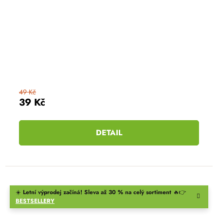
49 Kč
39 Kč
DETAIL
☀️
Letní výprodej začíná! Sleva až 30 % na celý sortiment
🔥👉
BESTSELLERY