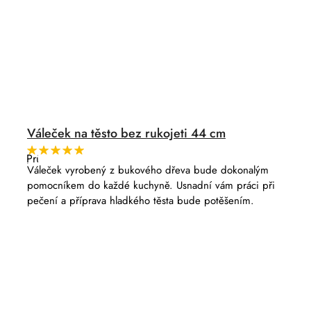
Váleček na těsto bez rukojeti 44 cm
Průměrné
hodnocení
Váleček vyrobený z bukového dřeva bude dokonalým
produktu
pomocníkem do každé kuchyně. Usnadní vám práci při
je
5,0
pečení a příprava hladkého těsta bude potěšením.
z
5
hvězdiček.