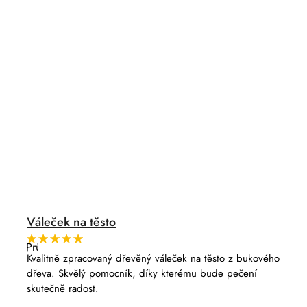
Váleček na těsto
Průměrné
hodnocení
Kvalitně zpracovaný dřevěný váleček na těsto z bukového
produktu
dřeva. Skvělý pomocník, díky kterému bude pečení
je
5,0
skutečně radost.
z
5