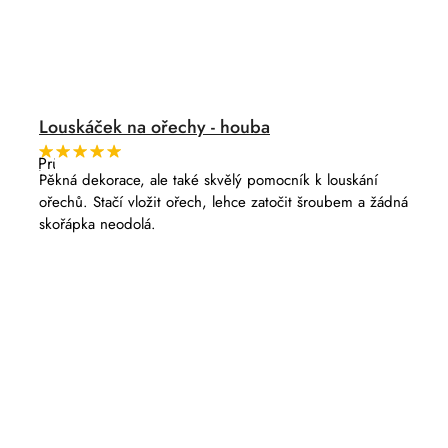
Louskáček na ořechy - houba
Průměrné
hodnocení
Pěkná dekorace, ale také skvělý pomocník k louskání
produktu
ořechů. Stačí vložit ořech, lehce zatočit šroubem a žádná
je
5,0
skořápka neodolá.
z
5
hvězdiček.