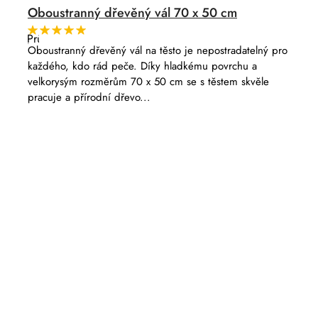
Oboustranný dřevěný vál 70 x 50 cm
Průměrné
hodnocení
Oboustranný dřevěný vál na těsto je nepostradatelný pro
produktu
každého, kdo rád peče. Díky hladkému povrchu a
je
5,0
velkorysým rozměrům 70 x 50 cm se s těstem skvěle
z
pracuje a přírodní dřevo...
5
hvězdiček.