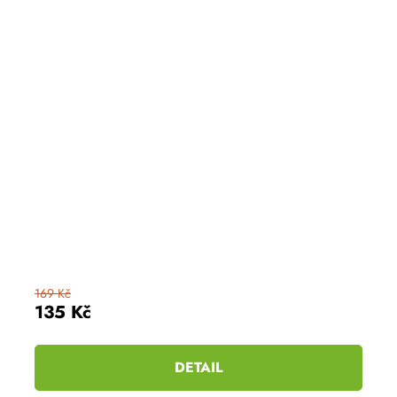
hvězdiček.
169 Kč
135 Kč
DETAIL