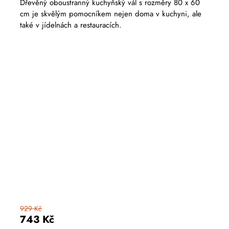
hodnocení
Dřevěný oboustranný kuchyňský vál s rozměry 80 x 60
produktu
cm je skvělým pomocníkem nejen doma v kuchyni, ale
je
5,0
také v jídelnách a restauracích.
z
5
hvězdiček.
929 Kč
743 Kč