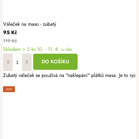
Váleček na maso - zubatý
95 Kč
119 Kč
Skladem
> 5 ks
10. - 11. 8. u vás
DO KOŠÍKU
Zubatý váleček se používá na "naklepání" plátků masa. Je to rych
-20%