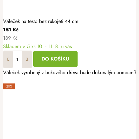
Váleček na těsto bez rukojeti 44 cm
151 Kč
189 Kč
Skladem
> 5 ks
10. - 11. 8. u vás
DO KOŠÍKU
Váleček vyrobený z bukového dřeva bude dokonalým pomocníkem 
-20%