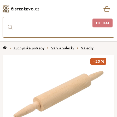
Přejít
na
obsah
KOŠ
HLEDAT
Domů
Kuchyňské potřeby
Vály a válečky
Válečky
–20 %