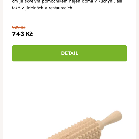
cm je skvělým pomocníkem nejen doma v kuchyni, ale
také v jídelnách a restauracích.
929 Kč
743 Kč
DETAIL