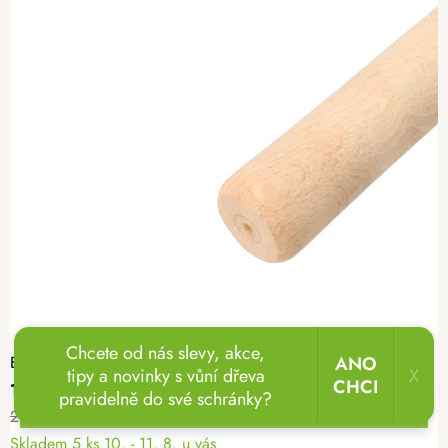
Chcete od nás slevy, akce,
ANO
Embosovaný jednoruční váleček na těsto stromečky
tipy a novinky s vůní dřeva
X
CHCI
179 Kč
pravidelně do své schránky?
☀️
Letní výprodej začíná! Sleva až 30 % na celý sortiment
🔥👉
BESTSELLERY
299 Kč
Skladem
5 ks
10. - 11. 8. u vás