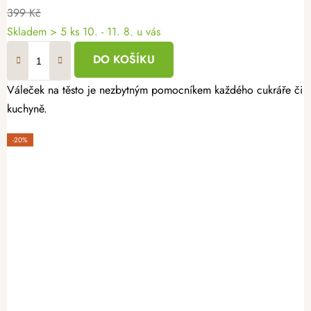
399 Kč
Skladem
> 5 ks
10. - 11. 8. u vás
DO KOŠÍKU
Váleček na těsto je nezbytným pomocníkem každého cukráře či pek
kuchyně.
-20%