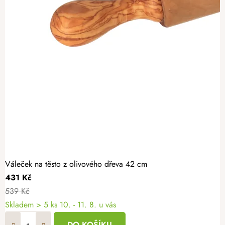
Váleček na těsto z olivového dřeva 42 cm
431 Kč
539 Kč
Skladem
> 5 ks
10. - 11. 8. u vás
DO KOŠÍKU