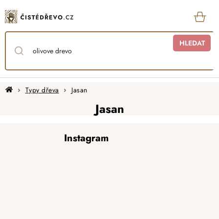
Přejít
na
obsah
KOŠ
HLEDAT
Domů
Typy dřeva
Jasan
Jasan
Z
Instagram
á
p
a
t
í