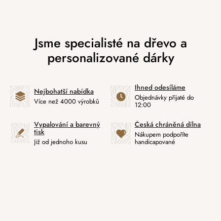
Ihned odesíláme
Nejbohatší nabídka
Objednávky přijaté do
Více než 4000 výrobků
12:00
Vypalování a barevný
Česká chráněná dílna
tisk
Nákupem podpoříte
Již od jednoho kusu
handicapované