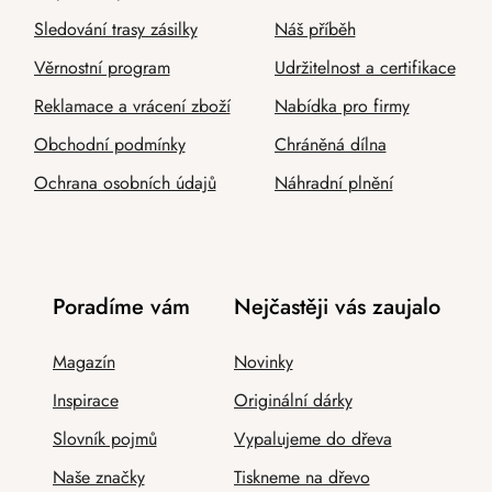
Sledování trasy zásilky
Náš příběh
Věrnostní program
Udržitelnost a certifikace
Reklamace a vrácení zboží
Nabídka pro firmy
Obchodní podmínky
Chráněná dílna
Ochrana osobních údajů
Náhradní plnění
Poradíme vám
Nejčastěji vás zaujalo
Magazín
Novinky
Inspirace
Originální dárky
Slovník pojmů
Vypalujeme do dřeva
Naše značky
Tiskneme na dřevo