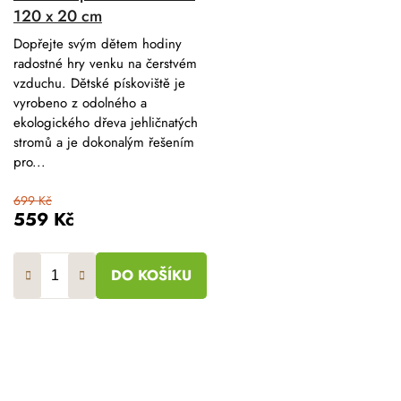
120 x 20 cm
Dopřejte svým dětem hodiny
radostné hry venku na čerstvém
vzduchu. Dětské pískoviště je
vyrobeno z odolného a
ekologického dřeva jehličnatých
stromů a je dokonalým řešením
pro...
699 Kč
559 Kč
DO KOŠÍKU
O