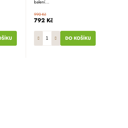
balení...
990 Kč
792 Kč
OŠÍKU
DO KOŠÍKU