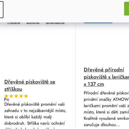
ATMOWOOD
Modrá
Zelená
Oranžová
Dřevěné přírodní
pískoviště s lavičk
Dřevěné pískoviště se
x 137 cm
stříškou
Přírodní dřevěné pískov
Průměrné
privátní značky ATMO
hodnocení
Dřevěné pískoviště promění vaši
lavičkami promění vaši 
produktu
zahradu v to nejzábavnější místo,
je
místo, které si děti zamil
5,0
které si oblíbí každý malý
Kvalitně vysušené smrko
z
dobrodruh. Stříška navíc ochrání
5
zaručuje dlouhou...
hvězdiček.