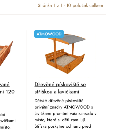
Stránka
1
z
1
-
10
položek celkem
ATMOWOOD
vané
Dřevěné pískoviště se
ami 120
stříškou a lavičkami
Dětské dřevěné pískoviště
privátní značky ATMOWOOD s
lavičkami promění vaši zahradu v
tní
místo, které si děti zamilují.
vičkami
Stříška poskytne ochranu před
místo,