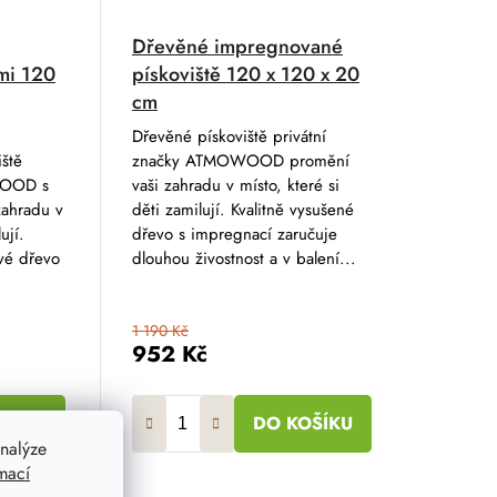
Dřevěné impregnované
ami 120
pískoviště 120 x 120 x 20
cm
Dřevěné pískoviště privátní
iště
značky ATMOWOOD promění
WOOD s
vaši zahradu v místo, které si
zahradu v
děti zamilují. Kvalitně vysušené
ují.
dřevo s impregnací zaručuje
vé dřevo
dlouhou živostnost a v balení...
1 190 Kč
952 Kč
OŠÍKU
DO KOŠÍKU
nalýze
mací