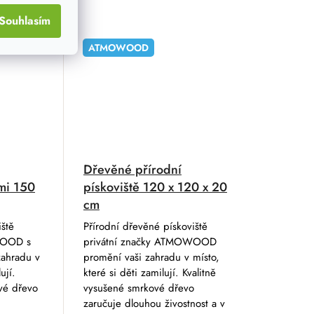
Souhlasím
ATMOWOOD
Dřevěné přírodní
ami 150
pískoviště 120 x 120 x 20
cm
iště
Přírodní dřevěné pískoviště
WOOD s
privátní značky ATMOWOOD
zahradu v
promění vaši zahradu v místo,
ují.
které si děti zamilují. Kvalitně
vé dřevo
vysušené smrkové dřevo
zaručuje dlouhou živostnost a v