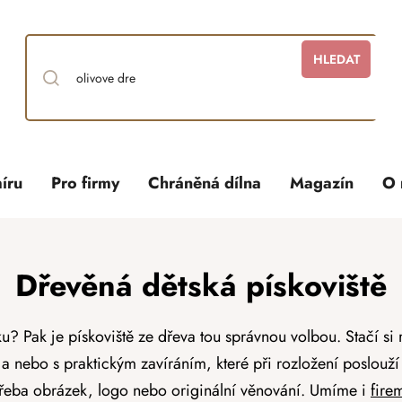
HLEDAT
íru
Pro firmy
Chráněná dílna
Magazín
O 
Dřevěná dětská pískoviště
ku? Pak je pískoviště ze dřeva tou správnou volbou. Stačí si
í a nebo s praktickým zavíráním, které při rozložení poslouž
řeba obrázek, logo nebo originální věnování. Umíme i
fire