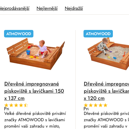
Nejprodávanější
Nejlevnější
Nejdražší
V
ATMOWOOD
ATMOWOOD
Dřevěné impregnované
Dřevěné impregno
pískoviště s lavičkami 150
pískoviště s lavičk
x 137 cm
x 120 cm
Průměrné
Průměrné
hodnocení
hodnocení
Velké dřevěné pískoviště privátní
Dřevěné pískoviště privá
produktu
produktu
značky ATMOWOOD s lavičkami
značky ATMOWOOD s la
je
je
4,5
5,0
promění vaši zahradu v místo,
promění vaši zahradu v 
z
z