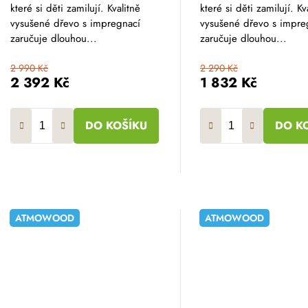
které si děti zamilují. Kvalitně
které si děti zamilují. Kv
5
5
hvězdiček.
hvězdiček.
vysušené dřevo s impregnací
vysušené dřevo s impre
zaručuje dlouhou...
zaručuje dlouhou...
2 990 Kč
2 290 Kč
2 392 Kč
1 832 Kč
DO KOŠÍKU
DO K
ATMOWOOD
ATMOWOOD