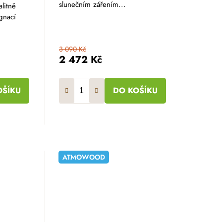
slunečním zářením...
alitně
gnací
3 090 Kč
2 472 Kč
OŠÍKU
DO KOŠÍKU
ATMOWOOD