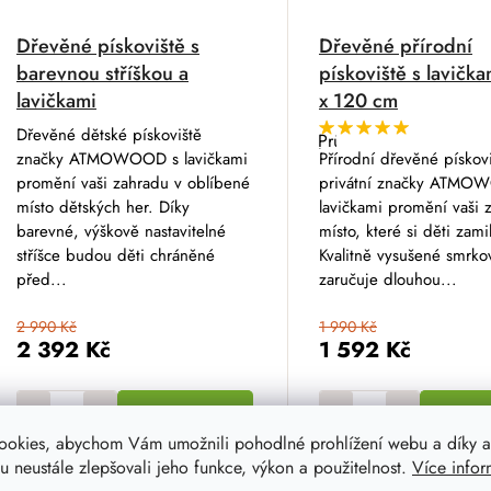
Dřevěné pískoviště s
Dřevěné přírodní
barevnou stříškou a
pískoviště s lavičk
lavičkami
x 120 cm
Dřevěné dětské pískoviště
Průměrné
hodnocení
značky ATMOWOOD s lavičkami
Přírodní dřevěné pískov
produktu
promění vaši zahradu v oblíbené
privátní značky ATMO
je
5,0
místo dětských her. Díky
lavičkami promění vaši 
z
barevné, výškově nastavitelné
místo, které si děti zamil
5
hvězdiček.
stříšce budou děti chráněné
Kvalitně vysušené smrko
před...
zaručuje dlouhou...
2 990 Kč
1 990 Kč
2 392 Kč
1 592 Kč
DO KOŠÍKU
DO K
ookies, abychom Vám umožnili pohodlné prohlížení webu a díky a
 neustále zlepšovali jeho funkce, výkon a použitelnost.
Více infor