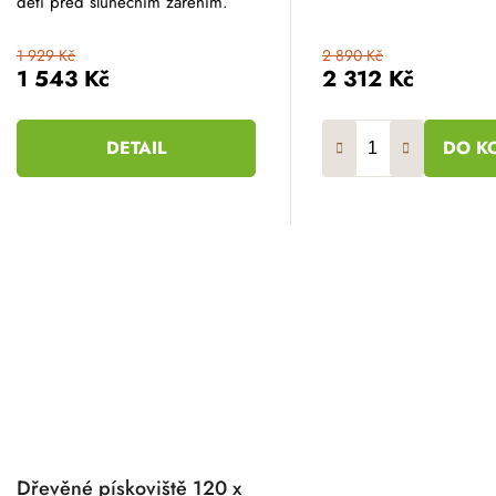
děti před slunečním zářením.
1 929 Kč
2 890 Kč
1 543 Kč
2 312 Kč
DETAIL
DO K
Dřevěné pískoviště 120 x