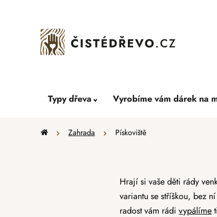
Přejít
na
obsah
Typy dřeva
Vyrobíme vám dárek na m
Domů
Zahrada
Pískoviště
Hrají si vaše děti rády ven
variantu se stříškou, bez n
radost vám rádi
vypálíme
t