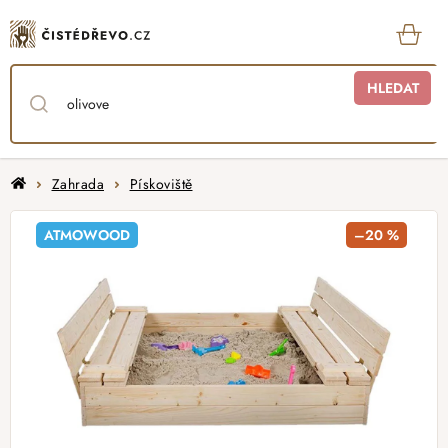
Přejít
na
obsah
KOŠ
HLEDAT
Domů
Zahrada
Pískoviště
ATMOWOOD
–20 %