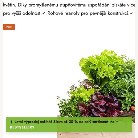
květin. Díky promyšlenému stupňovitému uspořádání získáte více
pro vyšší odolnost.✓ Rohové hranoly pro pevnější konstrukci.✓ Ši
-20%
☀️
Letní výprodej začíná! Sleva až 30 % na celý sortiment
🔥👉
BESTSELLERY