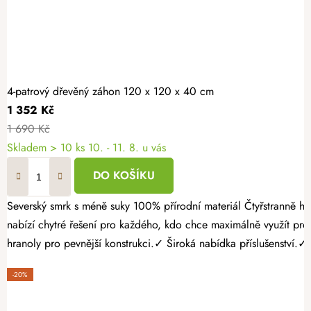
4-patrový dřevěný záhon 120 x 120 x 40 cm
1 352 Kč
1 690 Kč
Skladem > 10 ks
10. - 11. 8. u vás
DO KOŠÍKU
Severský smrk s méně suky 100% přírodní materiál Čtyřstranně hoblovaný masiv Vypěstujte si vlastní bylinky, jahody nebo čerstvou zeleninu přehledně a stylově. 4-patrový dřevěný záhon 120 × 120 × 40 cm
nabízí chytré řešení pro každého, kdo chce maximálně využít pr
hranoly pro pevnější konstrukci.✓ Široká nabídka příslušenství.✓
-20%