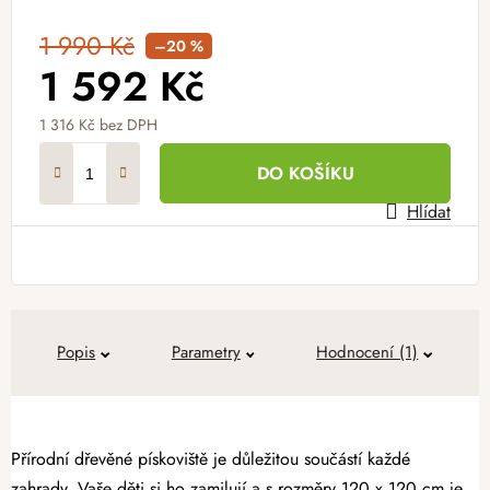
1 990 Kč
–20 %
1 592 Kč
1 316 Kč bez DPH
Měrná cena:
DO KOŠÍKU
Hlídat
Popis
Parametry
Hodnocení (1)
Přírodní dřevěné pískoviště je důležitou součástí každé
zahrady. Vaše děti si ho zamilují a s rozměry 120 x 120 cm je