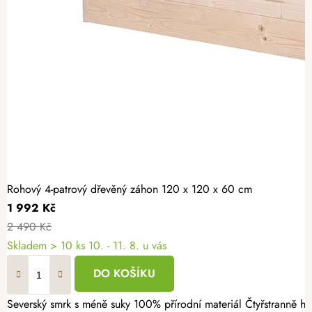
Rohový 4-patrový dřevěný záhon 120 x 120 x 60 cm
1 992 Kč
2 490 Kč
Skladem > 10 ks
10. - 11. 8. u vás
DO KOŠÍKU
Severský smrk s méně suky 100% přírodní materiál Čtyřstranně hoblovaný masiv Rohový 4patrový dřevěný záhon 120 × 120 × 60 cm je praktickým řešením pro pěstování bylinek, jahod, zeleniny i okrasných