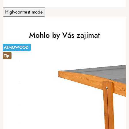
c
e
High-contrast mode
n
í
Mohlo by Vás zajímat
ATMOWOOD
ATMOWOOD
ATMOWOOD
ATMOWOOD
ATMOWOOD
ATMOWOOD
ATMOWOOD
ATMOWOOD
ATMOWOOD
ATMOWOOD
-20%
Tip
Tip