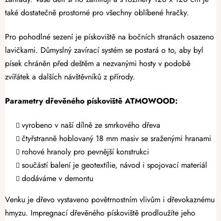
také dostatečně prostorné pro všechny oblíbené hračky.
Pro pohodlné sezení je pískoviště na bočních stranách osazeno
lavičkami. Důmyslný zavírací systém se postará o to, aby byl
písek chráněn před deštěm a nezvanými hosty v podobě
zvířátek a dalších návštěvníků z přírody.
Parametry dřevěného pískoviště ATMOWOOD:
v
yrobeno v naší dílně ze smrkového dřeva
č
tyřstranně hoblovaný 18 mm masiv se sraženými hranami
rohové hranoly
pro pevnější konstrukci
součástí balení je geotextílie, návod i spojovací materiál
dodáváme v demontu
Venku je dřevo vystaveno povětrnostním vlivům i dřevokaznému
hmyzu. Impregnací dřevěného pískoviště prodloužíte jeho