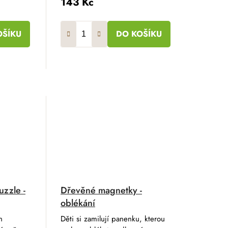
143 Kč
OŠÍKU
DO KOŠÍKU
uzzle -
Dřevěné magnetky -
oblékání
n
Děti si zamilují panenku, kterou