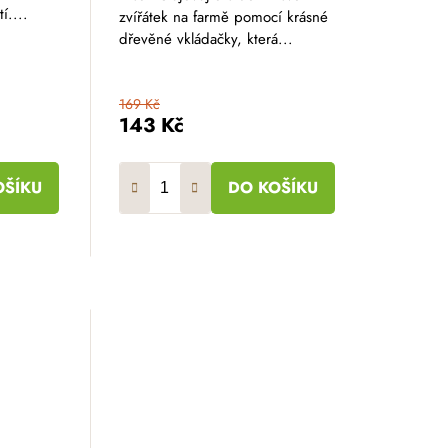
í....
zvířátek na farmě pomocí krásné
dřevěné vkládačky, která...
169 Kč
143 Kč
OŠÍKU
DO KOŠÍKU