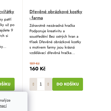
vířátky
Dřevěné obrázkové kostky
- farma
y patří
čky už po
Zdravotně nezávadná hračka
ajdete 9
Podporuje kreativitu a
ých si
soustředění Bez ostrých hran a
třísek Dřevěné obrázkové kostky
ky...
s motivem farmy jsou krásná
vzdělávací dřevěná hračka...
189 Kč
160 Kč
OŠÍKU
DO KOŠÍKU
nalýze
mací