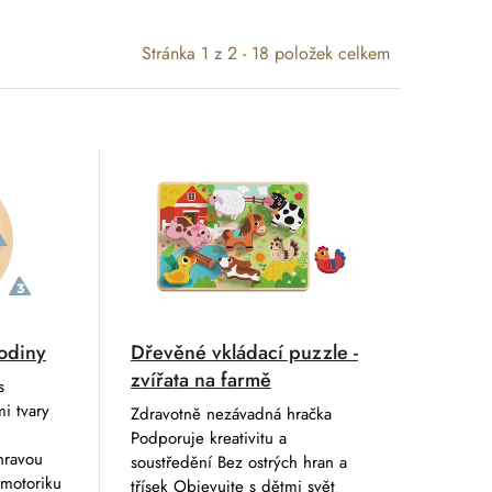
Stránka
1
z
2
-
18
položek celkem
odiny
Dřevěné vkládací puzzle -
zvířata na farmě
s
i tvary
Zdravotně nezávadná hračka
u
Podporuje kreativitu a
hravou
soustředění Bez ostrých hran a
 motoriku
třísek Objevujte s dětmi svět