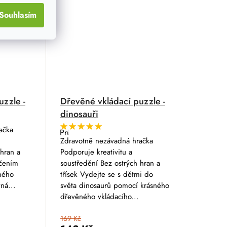
Souhlasím
uzzle -
Dřevěné vkládací puzzle -
dinosauři
ačka
Průměrné
hodnocení
Zdravotně nezávadná hračka
produktu
 hran a
Podporuje kreativitu a
je
5,0
učením
soustředění Bez ostrých hran a
z
ného
třísek Vydejte se s dětmi do
5
hvězdiček.
ná...
světa dinosaurů pomocí krásného
dřevěného vkládacího...
169 Kč