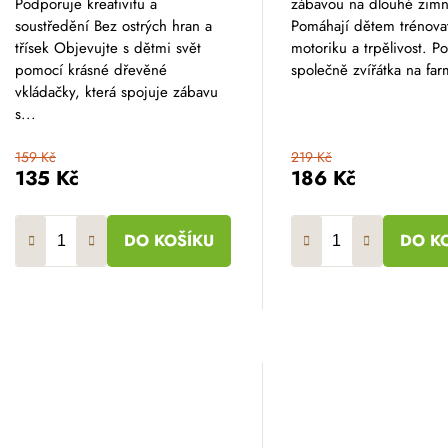
Podporuje kreativitu a
zábavou na dlouhé zimn
soustředění Bez ostrých hran a
Pomáhají dětem trénova
třísek Objevujte s dětmi svět
motoriku a trpělivost. P
pomocí krásné dřevěné
společně zvířátka na far
vkládačky, která spojuje zábavu
s...
159 Kč
219 Kč
135 Kč
186 Kč
DO KOŠÍKU
DO K