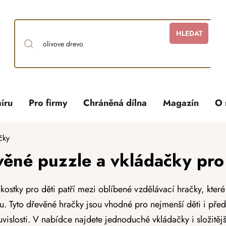
HLEDAT
íru
Pro firmy
Chráněná dílna
Magazín
O 
čky
věné puzzle a vkládačky pro 
ostky pro děti patří mezi oblíbené vzdělávací hračky, které 
u. Tyto dřevěné hračky jsou vhodné pro nejmenší děti i předš
uvislosti. V nabídce najdete jednoduché vkládačky i složitěj