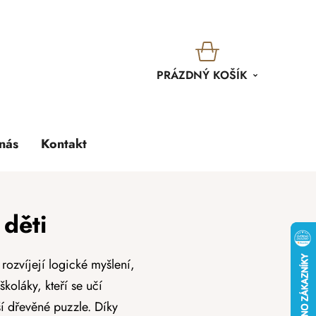
KOŠÍK
PRÁZDNÝ KOŠÍK
nás
Kontakt
děti
rozvíjejí logické myšlení,
koláky, kteří se učí
ší dřevěné puzzle. Díky