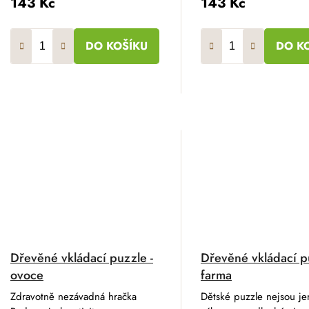
143 Kč
143 Kč
DO KOŠÍKU
DO K
Dřevěné vkládací puzzle -
Dřevěné vkládací p
ovoce
farma
Zdravotně nezávadná hračka
Dětské puzzle nejsou je