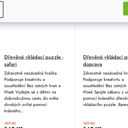
Dřevěné vkládací puzzle -
Dřevěné vkládací p
safari
doprava
Zdravotně nezávadná hračka
Zdravotně nezávadná hr
Podporuje kreativitu a
Podporuje kreativitu a
soustředění Bez ostrých hran a
soustředění Bez ostrých
třísek Vydejte se s dětmi na
třísek Spojte zábavu s 
dobrodružnou cestu do světa
pomocí krásného dřevě
divokých zvířat pomocí
vkládacího puzzle. Barev
krásného...
169 Kč
169 Kč