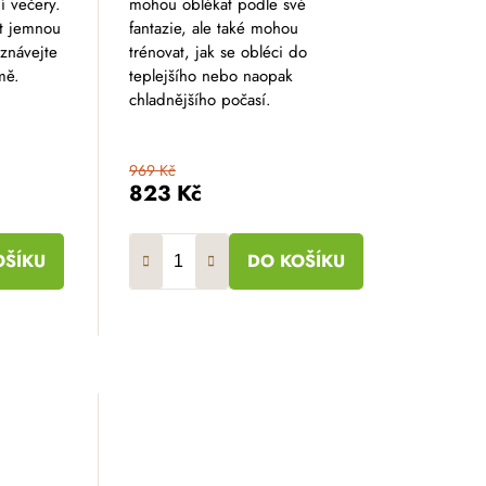
í večery.
mohou oblékat podle své
t jemnou
fantazie, ale také mohou
oznávejte
trénovat, jak se obléci do
mě.
teplejšího nebo naopak
chladnějšího počasí.
969 Kč
823 Kč
OŠÍKU
DO KOŠÍKU