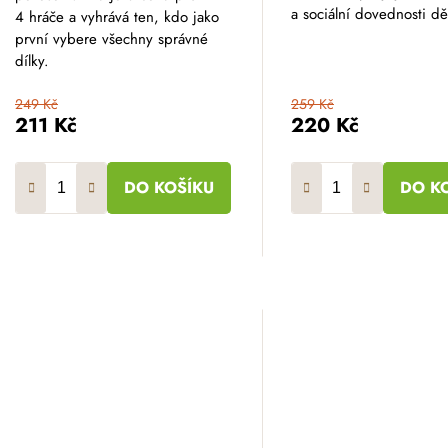
a sociální dovednosti dět
4 hráče a vyhrává ten, kdo jako
první vybere všechny správné
dílky.
249 Kč
259 Kč
211 Kč
220 Kč
DO KOŠÍKU
DO K