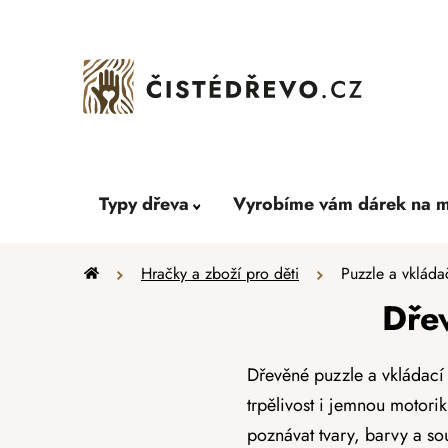
Přejít
na
obsah
Typy dřeva
Vyrobíme vám dárek na m
Domů
Hračky a zboží pro děti
Puzzle a vkláda
Dře
Dřevěné puzzle a vkládací k
trpělivost i jemnou motorik
poznávat tvary, barvy a so