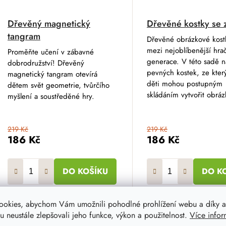
Dřevěný magnetický
Dřevěné kostky se z
tangram
Dřevěné obrázkové kostk
mezi nejoblíbenější hra
Proměňte učení v zábavné
generace. V této sadě n
dobrodružství! Dřevěný
pevných kostek, ze kter
magnetický tangram otevírá
děti mohou postupným
dětem svět geometrie, tvůrčího
skládáním vytvořit obráz
myšlení a soustředěné hry.
219 Kč
219 Kč
186 Kč
186 Kč
DO KOŠÍKU
DO K
ookies, abychom Vám umožnili pohodlné prohlížení webu a díky a
 neustále zlepšovali jeho funkce, výkon a použitelnost.
Více infor