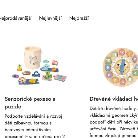
Nejprodávanější
Nejlevnější
Nejdražší
V
Senzorické pexeso a
Dřevěné vkládací h
puzzle
Dětské dřevěné hodiny 
vkládacími geometrickým
Podpořte vzdělávání a rozvoj
podpoří děti při nácvik
dětí zábavnou formou s
určování času. Zároveň 
barevným interaktivním
formou zlepšují jemnou
pexesem! Hra je určena pro 2 -