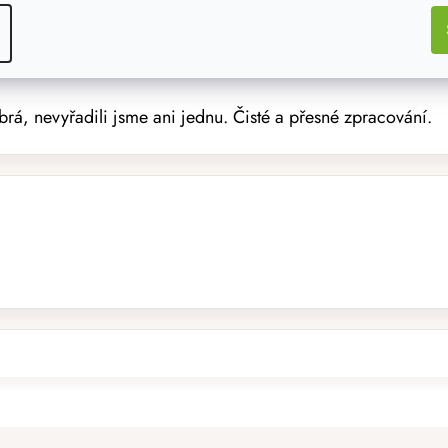
brá, nevyřadili jsme ani jednu. Čisté a přesné zpracování.
ita,rychle dodáno a profi zabaleno.Děkuji moc již je plot ho