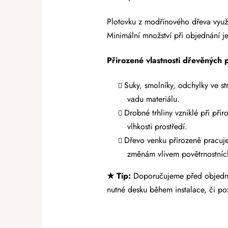
Plotovku z modřínového dřeva využi
Minimální množství při objednání j
Přirozené vlastnosti dřevěných 
Suky, smolníky, odchylky ve s
vadu materiálu.
Drobné trhliny vzniklé při př
vlhkosti prostředí.
Dřevo venku přirozeně pracuj
změnám vlivem povětrnostní
★ Tip:
Doporučujeme před objednán
nutné desku během instalace, či po