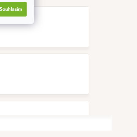
Souhlasím
tový :-)