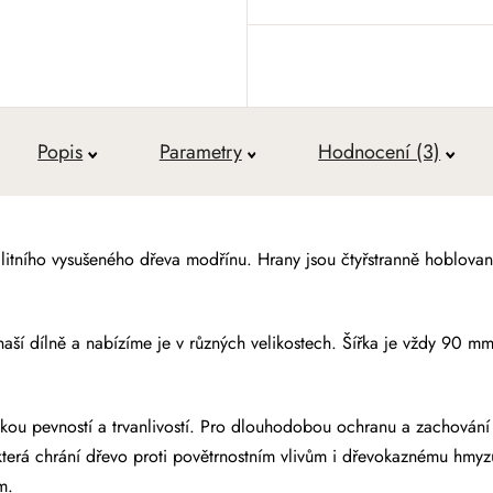
Měrná cena:
Popis
Parametry
Hodnocení (3)
litního vysušeného dřeva modřínu. Hrany jsou čtyřstranně hoblova
naší dílně a nabízíme je v různých velikostech. Šířka je vždy 90 mm
kou pevností a trvanlivostí. Pro dlouhodobou ochranu a zachování
terá chrání dřevo proti
povětrnostním vlivům i dřevokaznému hmyzu
m.