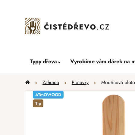
Přejít
na
obsah
Typy dřeva
Vyrobíme vám dárek na m
Domů
Zahrada
Plotovky
Modřínová plot
ATMOWOOD
Tip