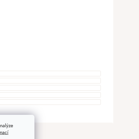
nalýze
mací