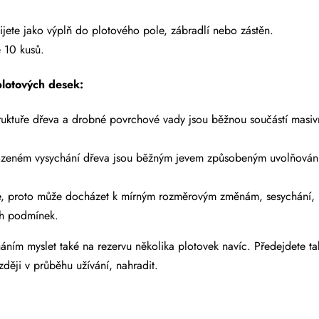
jete jako výplň do plotového pole, zábradlí nebo zástěn.
e 10 kusů.
plotových desek:
truktuře dřeva a drobné povrchové vady jsou běžnou součástí masiv
irozeném vysychání dřeva jsou běžným jevem způsobeným uvolňován
e, proto může docházet k mírným rozměrovým změnám, sesychání,
ch podmínek.
ím myslet také na rezervu několika plotovek navíc. Předejdete t
zději v průběhu užívání, nahradit.