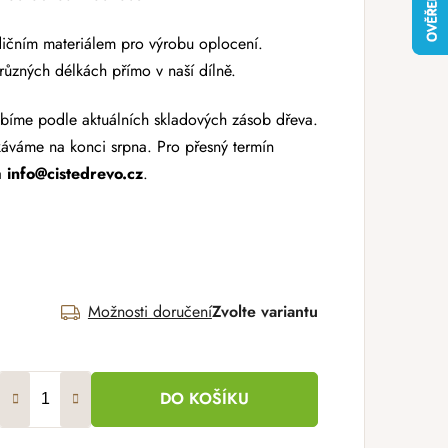
dičním materiálem pro výrobu oplocení.
 různých délkách přímo v naší dílně.
bíme podle aktuálních skladových zásob dřeva.
káváme na konci srpna. Pro přesný termín
a
info@cistedrevo.cz
.
Možnosti doručení
Zvolte variantu
DO KOŠÍKU