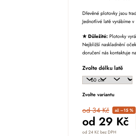
Dřevěné plotovky jsou tra
Jednotlivé latě vyrábíme v
★ Důležité:
Plotovky vyrá
Nejbližší naskladnění oče
doručení nás kontaktuje n
Zvolte délku latě
Zvolte variantu
od 34 Kč
až –15 %
od
29 Kč
od
24 Kč
bez DPH