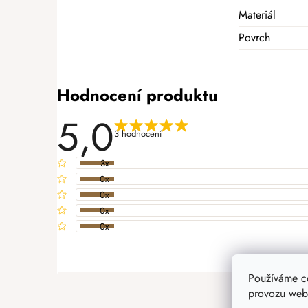
Materiál
Povrch
Hodnocení produktu
5,0
3 hodnocení
3x
0x
0x
0x
0x
PŘIDAT HODNOCENÍ
V
ý
Používáme c
p
provozu webu
i