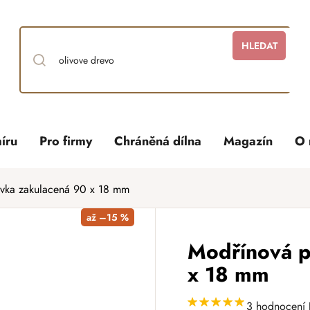
HLEDAT
íru
Pro firmy
Chráněná dílna
Magazín
O 
ovka zakulacená 90 x 18 mm
až –15 %
Modřínová p
x 18 mm
3 hodnocení