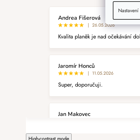
s
h
Nastavení
o
Andrea Fišerová
d
|
26.05.2026
n
Kvalita planěk je nad očekávání do
o
c
e
n
í
Jaromír Honců
|
11.05.2026
Super, doporučuji.
Jan Makovec
|
29.04.2026
super ,bez zmetků velmi dobrá kval
High-contrast mode