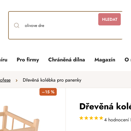
HLEDAT
íru
Pro firmy
Chráněná dílna
Magazín
O 
rofese
Dřevěná kolébka pro panenky
–15 %
Dřevěná kol
4 hodnocení