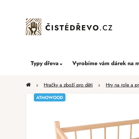
Přejít
na
obsah
Typy dřeva
Vyrobíme vám dárek na m
Domů
Hračky a zboží pro děti
Hry na role a p
ATMOWOOD