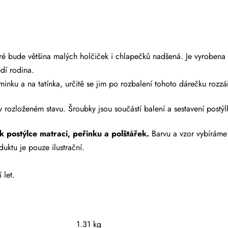
ré bude většina malých holčiček i chlapečků nadšená. Je vyrobena
dí rodina.
minku a na tatínka, určitě se jim po rozbalení tohoto dárečku rozzář
rozloženém stavu. Šroubky jsou součástí balení a sestavení postýlk
k postýlce matraci, peřinku a polštářek.
Barvu a vzor vybírám
uktu je pouze ilustrační.
 let.
1.31 kg