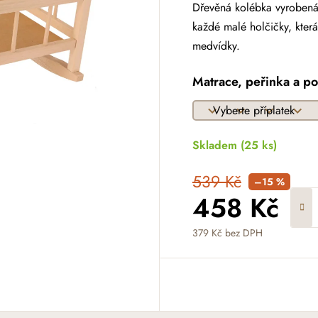
Dřevěná kolébka vyrobená
každé malé holčičky, kter
medvídky.
Matrace, peřinka a po
Skladem
(25 ks)
539 Kč
–15 %
458 Kč
379 Kč
bez DPH
Měrná cena: