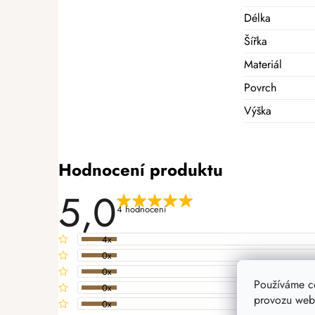
Délka
Šířka
Materiál
Povrch
Výška
Hodnocení produktu
5,0
4 hodnocení
4x
0x
0x
Používáme c
0x
provozu webu
0x