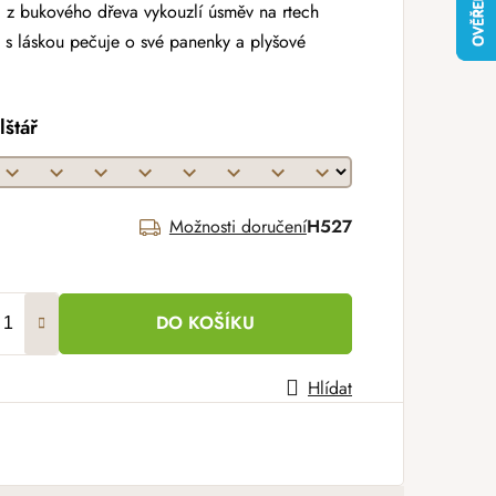
 z bukového dřeva vykouzlí úsměv na rtech
á s láskou pečuje o své panenky a plyšové
lštář
Možnosti doručení
H527
DO KOŠÍKU
Hlídat