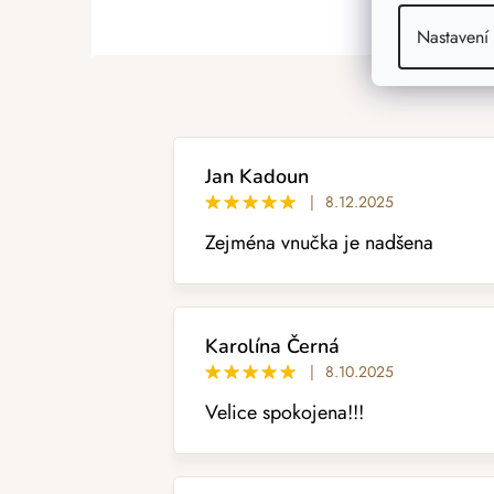
PŘIDAT HODNOCENÍ
V
Nastavení
ý
p
i
s
h
o
Jan Kadoun
d
|
8.12.2025
n
Zejména vnučka je nadšena
o
c
e
n
í
Karolína Černá
|
8.10.2025
Velice spokojena!!!