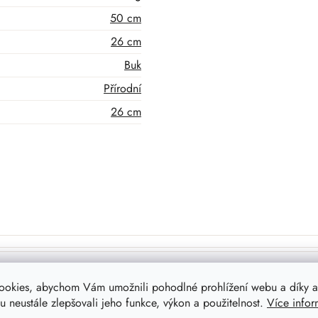
50 cm
26 cm
Buk
Přírodní
26 cm
ookies, abychom Vám umožnili pohodlné prohlížení webu a díky a
 neustále zlepšovali jeho funkce, výkon a použitelnost.
Více infor