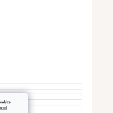
nalýze
mací