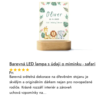
Barevná LED lampa s údaji o miminku - safari
Průměrné
hodnocení
Barevná světelná dekorace na dřevěném stojanu je
produktu
skvělým a originálním dárkem nejen pro novopečené
je
5,0
rodiče. Krásně rozzáří interiér a zároveň
z
uchová vzpomínky na...
5
hvězdiček.