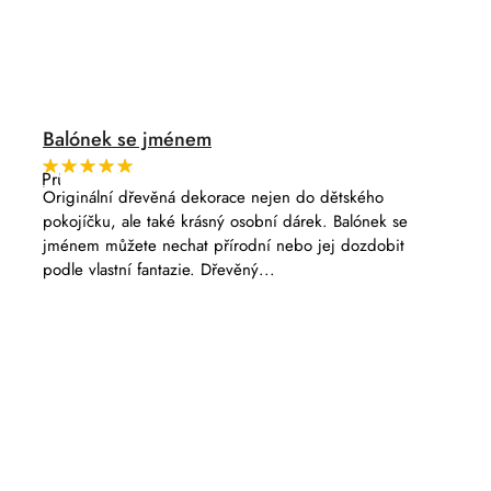
Balónek se jménem
Průměrné
hodnocení
Originální dřevěná dekorace nejen do dětského
produktu
pokojíčku, ale také krásný osobní dárek. Balónek se
je
5,0
jménem můžete nechat přírodní nebo jej dozdobit
z
podle vlastní fantazie. Dřevěný...
5
hvězdiček.