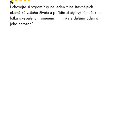
Průměrné
hodnocení
Uchovejte si vzpomínky na jeden z nejšťastnějších
produktu
okamžiků vašeho života a pořiďte si stylový rámeček na
je
5,0
fotku s vypáleným jménem miminka a dalšími údaji o
z
jeho narození....
5
hvězdiček.