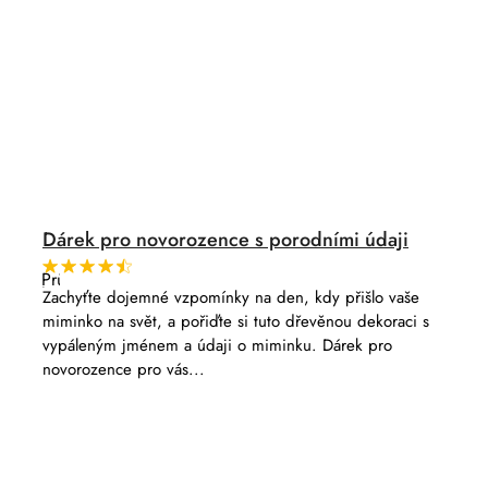
Dárek pro novorozence s porodními údaji
Průměrné
hodnocení
Zachyťte dojemné vzpomínky na den, kdy přišlo vaše
produktu
miminko na svět, a pořiďte si tuto dřevěnou dekoraci s
je
4,8
vypáleným jménem a údaji o miminku. Dárek pro
z
novorozence pro vás...
5
hvězdiček.