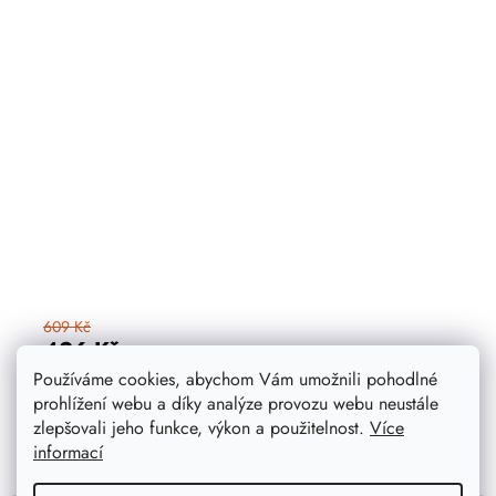
609 Kč
426 Kč
Používáme cookies, abychom Vám umožnili pohodlné
prohlížení webu a díky analýze provozu webu neustále
DETAIL
zlepšovali jeho funkce, výkon a použitelnost.
Více
informací