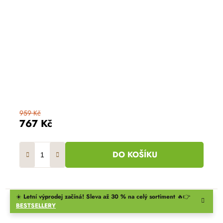
959 Kč
767 Kč
DO KOŠÍKU
☀️
Letní výprodej začíná! Sleva až 30 % na celý sortiment
🔥👉
BESTSELLERY