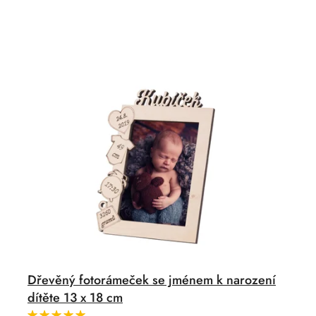
e
r
n
o
í
d
p
u
r
k
o
t
d
ů
u
k
t
ů
Dřevěný fotorámeček se jménem k narození
dítěte 13 x 18 cm