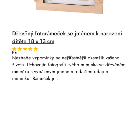
Dřevěný fotorámeček se jménem k narození
dítěte 18 x 13 cm
Průměrné
hodnocení
Neztraťte vzpomínky na nejšťastnější okamžik vašeho
produktu
života. Uchovejte fotografii svého miminka ve dřevěném
je
5,0
rámečku s vypáleným jménem a dalšími údaji o
z
miminku. Rámeček je...
5
hvězdiček.