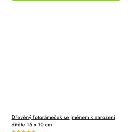
Dřevěný fotorámeček se jménem k narození
dítěte 15 x 10 cm