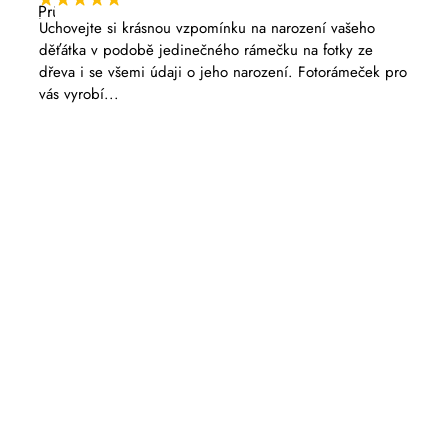
Průměrné
hodnocení
Uchovejte si krásnou vzpomínku na narození vašeho
produktu
děťátka v podobě jedinečného rámečku na fotky ze
je
5,0
dřeva i se všemi údaji o jeho narození. Fotorámeček pro
z
vás vyrobí...
5
hvězdiček.