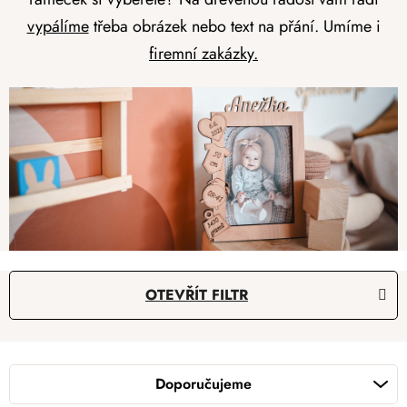
vypálíme
třeba obrázek nebo text na přání. Umíme i
firemní zakázky.
V
OTEVŘÍT FILTR
ý
p
Ř
i
a
s
Doporučujeme
z
p