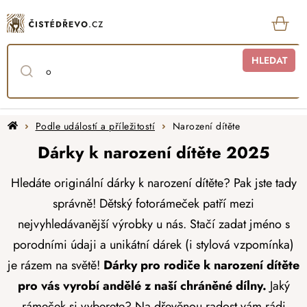
Přejít
na
obsah
KOŠ
HLEDAT
Domů
Podle událostí a příležitostí
Narození dítěte
Dárky k narození dítěte 2025
Hledáte originální dárky k narození dítěte? Pak jste tady
správně! Dětský fotorámeček patří mezi
nejvyhledávanější výrobky u nás. Stačí zadat jméno s
porodními údaji a unikátní dárek (i stylová vzpomínka)
je rázem na světě!
Dárky pro rodiče k narození dítěte
pro vás vyrobí andělé z naší chráněné dílny.
Jaký
rámeček si vyberete? Na dřevěnou radost vám rádi