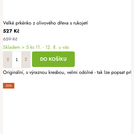
Velké prkénko z olivového dřeva s rukojetí
527 Kč
659 Kč
Skladem
> 5 ks
11. - 12. 8. u vás
DO KOŠÍKU
Originální, s výraznou kresbou, velmi odolné - tak lze popsat prk
-20%