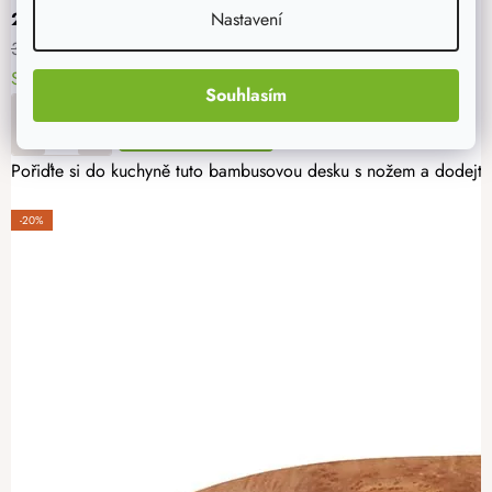
255 Kč
Nastavení
319 Kč
Skladem
> 5 ks
11. - 12. 8. u vás
Souhlasím
DO KOŠÍKU
Pořiďte si do kuchyně tuto bambusovou desku s nožem a dodejt
-20%