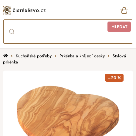
Přejít
na
obsah
KOŠ
HLEDAT
Domů
Kuchyňské potřeby
Prkénka a krájecí desky
Stylová
prkénka
–20 %