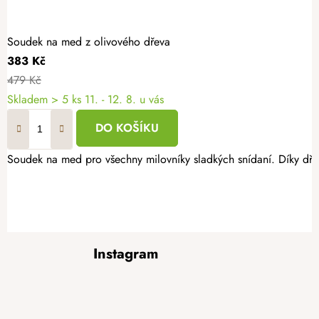
Soudek na med z olivového dřeva
383 Kč
479 Kč
Skladem
> 5 ks
11. - 12. 8. u vás
DO KOŠÍKU
Soudek na med pro všechny milovníky sladkých snídaní. Díky dř
Z
Instagram
á
p
a
t