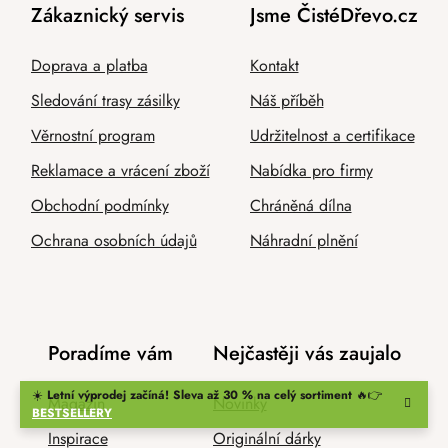
Zákaznický servis
Jsme ČistéDřevo.cz
Doprava a platba
Kontakt
Sledování trasy zásilky
Náš příběh
Věrnostní program
Udržitelnost a certifikace
Reklamace a vrácení zboží
Nabídka pro firmy
Obchodní podmínky
Chráněná dílna
Ochrana osobních údajů
Náhradní plnění
Poradíme vám
Nejčastěji vás zaujalo
☀️
Letní výprodej začíná! Sleva až 30 % na celý sortiment
🔥👉
Magazín
Novinky
BESTSELLERY
Inspirace
Originální dárky