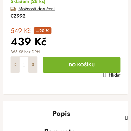
Skladem
(28 ks)
Možnosti doručení
CZ992
549 Kč
–20 %
439 Kč
363 Kč
bez DPH
Měrná cena:
DO KOŠÍKU
Hlídat
Popis