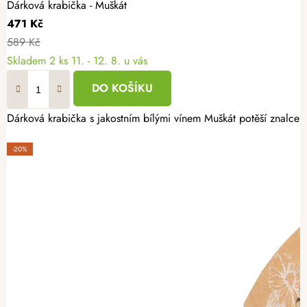
Dárková krabička - Muškát
471 Kč
589 Kč
Skladem
2 ks
11. - 12. 8. u vás
DO KOŠÍKU
Dárková krabička s jakostním bílými vínem Muškát potěší znalce k
-20%