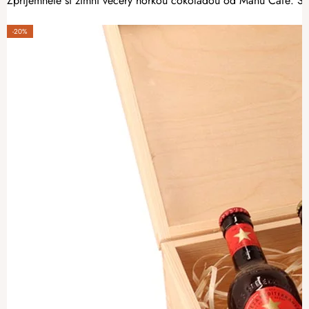
Zpříjemněte si zimní večery horkou čokoládou od Manu Café. Sou
-20%