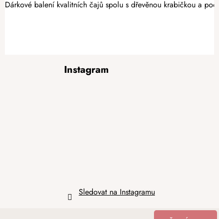
Dárkové balení kvalitních čajů spolu s dřevěnou krabičkou a pod
Z
Instagram
á
p
a
t
í
Sledovat na Instagramu