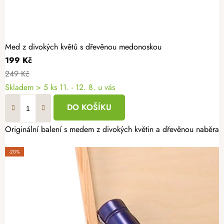
Med z divokých květů s dřevěnou medonoskou
199 Kč
249 Kč
Skladem
> 5 ks
11. - 12. 8. u vás
DO KOŠÍKU
Originální balení s medem z divokých květin a dřevěnou naběrač
-20%