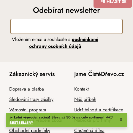
PŘIHLÁSIT SE
Odebírat newsletter
Vložením e-mailu souhlasíte s
podmínkami
ochrany osobních údajů
Zákaznický servis
Jsme ČistéDřevo.cz
Doprava a platba
Kontakt
Sledování trasy zásilky
Náš příběh
Věrnostní program
Udržitelnost a certifikace
☀️
Letní výprodej začíná! Sleva až 30 % na celý sortiment
🔥👉
Reklamace a vrácení zboží
Nabídka pro firmy
BESTSELLERY
Obchodní podmínky
Chráněná dílna