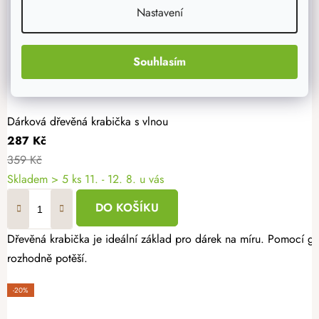
Nastavení
Souhlasím
Dárková dřevěná krabička s vlnou
287 Kč
359 Kč
Skladem
> 5 ks
11. - 12. 8. u vás
DO KOŠÍKU
Dřevěná krabička je ideální základ pro dárek na míru. Pomocí gra
rozhodně potěší.
-20%