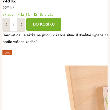
743 Kč
929 Kč
Skladem
4 ks
11. - 12. 8. u vás
DO KOŠÍKU
Darovat čaj je sázka na jistotu v každé situaci! Kvalitní sypané
podle vašeho zadání.
-20%