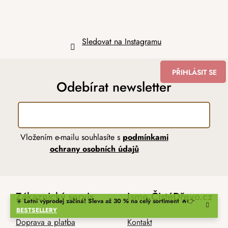
Sledovat na Instagramu
PŘIHLÁSIT SE
Odebírat newsletter
Vložením e-mailu souhlasíte s
podmínkami
ochrany osobních údajů
Zákaznický servis
Jsme ČistéDřevo.cz
☀️
Letní výprodej začíná! Sleva až 30 % na celý sortiment
🔥👉
BESTSELLERY
Doprava a platba
Kontakt