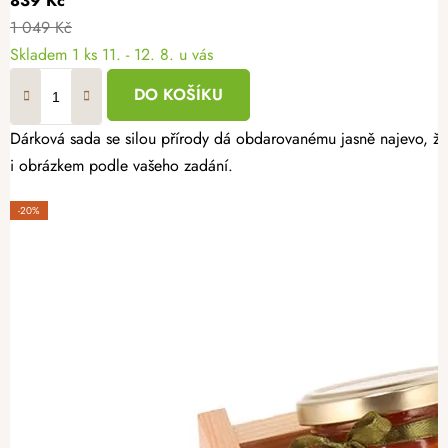
839 Kč
1 049 Kč
Skladem
1 ks
11. - 12. 8. u vás
DO KOŠÍKU
Dárková sada se silou přírody dá obdarovanému jasně najevo, že 
i obrázkem podle vašeho zadání.
-20%