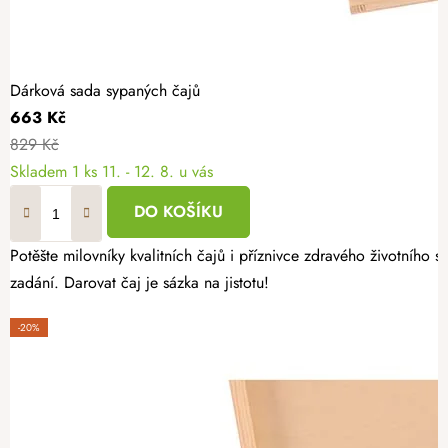
Dárková sada sypaných čajů
663 Kč
829 Kč
Skladem
1 ks
11. - 12. 8. u vás
DO KOŠÍKU
Potěšte milovníky kvalitních čajů i příznivce zdravého životníh
zadání. Darovat čaj je sázka na jistotu!
-20%