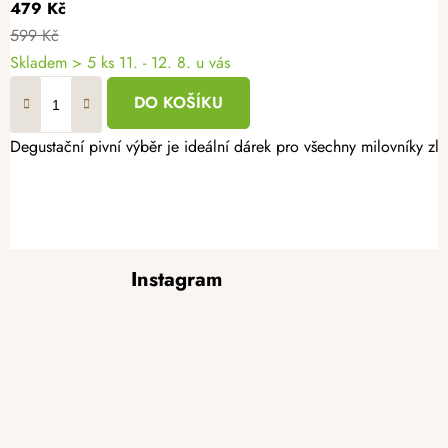
479 Kč
599 Kč
Skladem
> 5 ks
11. - 12. 8. u vás
DO KOŠÍKU
Degustační pivní výběr je ideální dárek pro všechny milovníky z
Z
Instagram
á
p
a
t
í