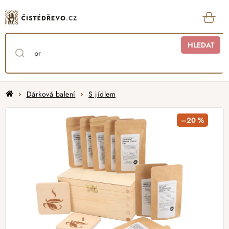
Přejít
na
obsah
KOŠ
HLEDAT
Domů
Dárková balení
S jídlem
–20 %