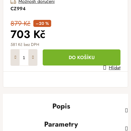
Možnosti doručení
CZ994
879 Kč
–20 %
703 Kč
581 Kč
bez DPH
Měrná cena:
DO KOŠÍKU
Hlídat
Popis
Parametry