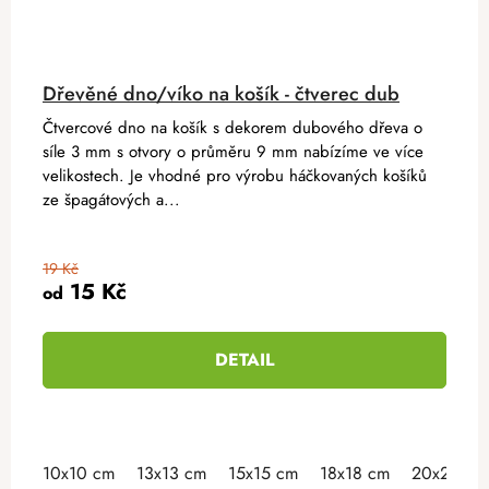
Dřevěné dno/víko na košík - čtverec dub
Čtvercové dno na košík s dekorem dubového dřeva o
síle 3 mm s otvory o průměru 9 mm nabízíme ve více
velikostech. Je vhodné pro výrobu háčkovaných košíků
ze špagátových a...
19 Kč
15 Kč
od
DETAIL
10x10 cm
13x13 cm
15x15 cm
18x18 cm
20x20 cm