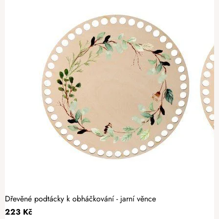
Dřevěné podtácky k obháčkování - jarní věnce
223 Kč