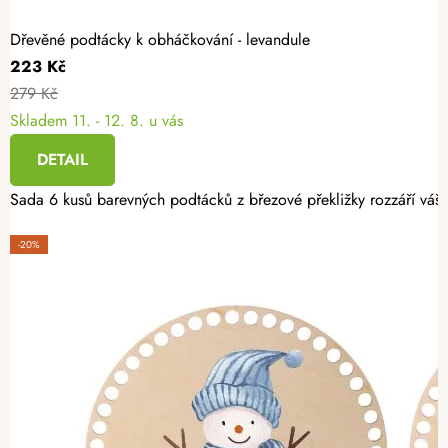
Dřevěné podtácky k obháčkování - levandule
223 Kč
279 Kč
Skladem
11. - 12. 8. u vás
DETAIL
Sada 6 kusů barevných podtácků z březové překližky rozzáří váš i
-20%