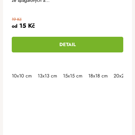
ze špagátových a...
19 Kč
15 Kč
od
DETAIL
10x10 cm
13x13 cm
15x15 cm
18x18 cm
20x20 cm