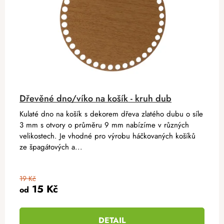
Dřevěné dno/víko na košík - kruh dub
Kulaté dno na košík s dekorem dřeva zlatého dubu o síle
3 mm s otvory o průměru 9 mm nabízíme v různých
velikostech. Je vhodné pro výrobu háčkovaných košíků
ze špagátových a...
19 Kč
15 Kč
od
DETAIL