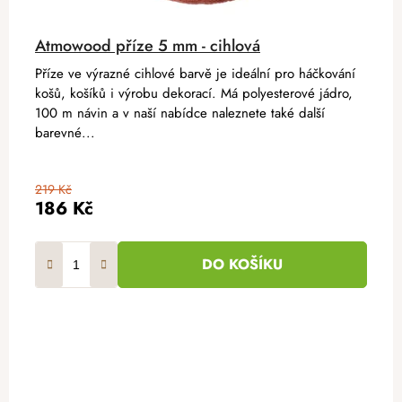
Atmowood příze 5 mm - cihlová
Příze ve výrazné cihlové barvě je ideální pro háčkování
košů, košíků i výrobu dekorací. Má polyesterové jádro,
100 m návin a v naší nabídce naleznete také další
barevné...
219 Kč
186 Kč
DO KOŠÍKU