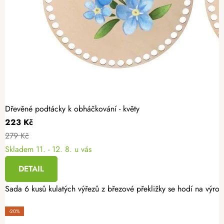
Dřevěné podtácky k obháčkování - květy
223 Kč
279 Kč
Skladem
11. - 12. 8. u vás
DETAIL
Sada 6 kusů kulatých výřezů z březové překližky se hodí na výro
-20%