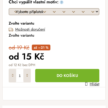
Chci vypálit vlastní motiv:
?
Zvolte variantu
Možnosti doručení
Zvolte variantu
od 19 Kč
až –21 %
od
15 Kč
od
12 Kč
bez DPH
Měrná cena:
DO KOŠÍKU
Hlídat