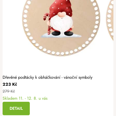
Dřevěné podtácky k obháčkování - vánoční symboly
223 Kč
279 Kč
Skladem
11. - 12. 8. u vás
DETAIL