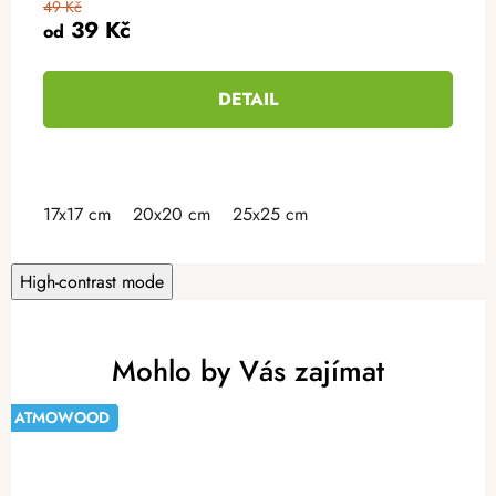
49 Kč
39 Kč
od
DETAIL
17x17 cm
20x20 cm
25x25 cm
High-contrast mode
Mohlo by Vás zajímat
ATMOWOOD
-20%