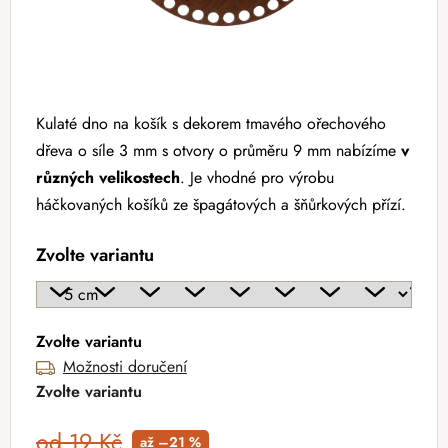
Kulaté dno na košík s dekorem tmavého ořechového
dřeva o síle 3 mm s otvory o průměru 9 mm nabízíme
v
různých velikostech
. Je vhodné pro výrobu
háčkovaných košíků ze špagátových a šňůrkových přízí.
Zvolte variantu
Zvolte variantu
Možnosti doručení
Zvolte variantu
od 19 Kč
až –21 %