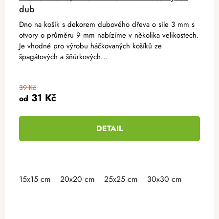
dub
Dno na košík s dekorem dubového dřeva o síle 3 mm s
otvory o průměru 9 mm nabízíme v několika velikostech.
Je vhodné pro výrobu háčkovaných košíků ze
špagátových a šňůrkových...
39 Kč
31 Kč
od
DETAIL
15x15 cm
20x20 cm
25x25 cm
30x30 cm