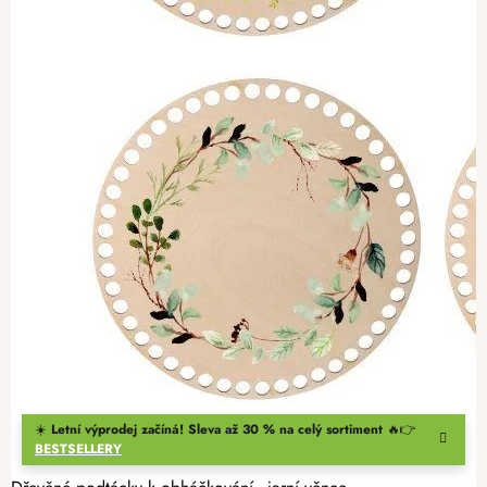
☀️
Letní výprodej začíná! Sleva až 30 % na celý sortiment
🔥👉
BESTSELLERY