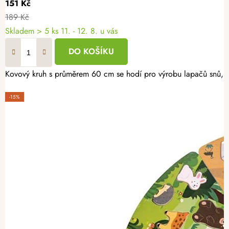
151 Kč
189 Kč
Skladem
> 5 ks
11. - 12. 8. u vás
DO KOŠÍKU
Kovový kruh s průměrem 60 cm se hodí pro výrobu lapačů snů, věn
-15%