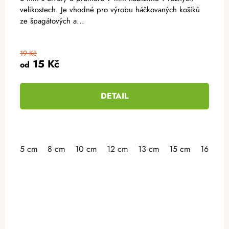
velikostech. Je vhodné pro výrobu háčkovaných košíků
ze špagátových a...
19 Kč
15 Kč
od
DETAIL
5 cm
8 cm
10 cm
12 cm
13 cm
15 cm
16 cm