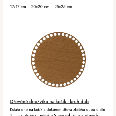
17x17 cm
20x20 cm
25x25 cm
Dřevěné dno/víko na košík - kruh dub
Kulaté dno na košík s dekorem dřeva zlatého dubu o síle
3 mm s otvory o průměru 9 mm nabízíme v různých