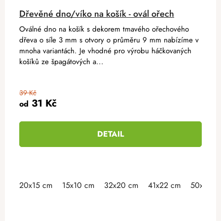
Dřevěné dno/víko na košík - ovál ořech
Oválné dno na košík s dekorem tmavého ořechového
dřeva o síle 3 mm s otvory o průměru 9 mm nabízíme v
mnoha variantách. Je vhodné pro výrobu háčkovaných
košíků ze špagátových a...
39 Kč
31 Kč
od
DETAIL
20x15 cm
15x10 cm
32x20 cm
41x22 cm
50x30 c