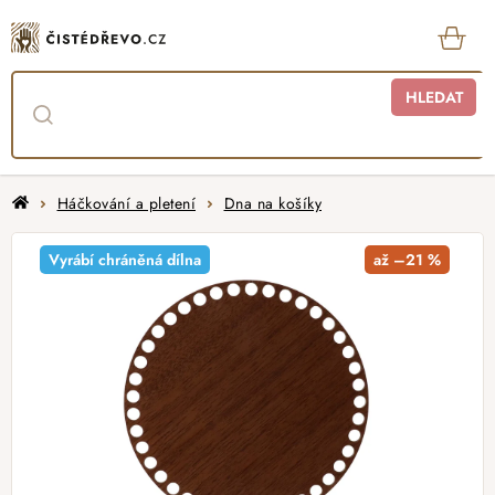
Přejít
na
obsah
KOŠ
HLEDAT
Domů
Háčkování a pletení
Dna na košíky
Vyrábí chráněná dílna
až –21 %