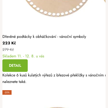
Dřevěné podtácky k obháčkování - vánoční symboly
223 Kč
279 Kč
Skladem
11. - 12. 8. u vás
DETAIL
Kolekce 6 kusů kulatých výřezů z březové překližky s vánočním mo
naleznete také.
-20%