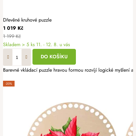
Dřevěné kruhové puzzle
1 019 Kč
1 199 Kč
Skladem
> 5 ks
11. - 12. 8. u vás
DO KOŠÍKU
Barevné vkládací puzzle hravou formou rozvíjí logické myšlení a 
-20%