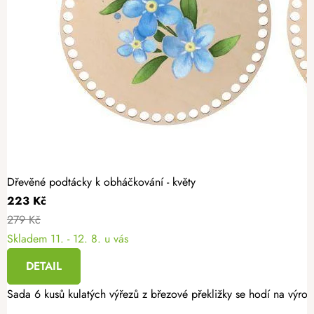
Dřevěné podtácky k obháčkování - květy
223 Kč
279 Kč
Skladem
11. - 12. 8. u vás
DETAIL
Sada 6 kusů kulatých výřezů z březové překližky se hodí na výro