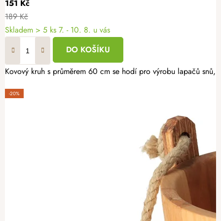
151 Kč
189 Kč
Skladem
> 5 ks
7. - 10. 8. u vás
DO KOŠÍKU
Kovový kruh s průměrem 60 cm se hodí pro výrobu lapačů snů, věn
-20%