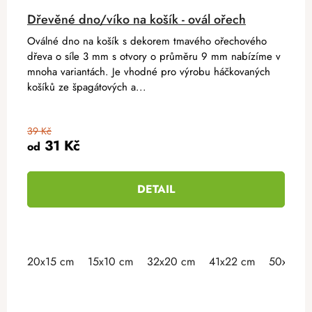
Dřevěné dno/víko na košík - ovál ořech
Oválné dno na košík s dekorem tmavého ořechového
dřeva o síle 3 mm s otvory o průměru 9 mm nabízíme v
mnoha variantách. Je vhodné pro výrobu háčkovaných
košíků ze špagátových a...
39 Kč
31 Kč
od
DETAIL
20x15 cm
15x10 cm
32x20 cm
41x22 cm
50x30 c