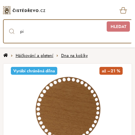
Přejít
na
obsah
KOŠ
HLEDAT
Domů
Háčkování a pletení
Dna na košíky
Vyrábí chráněná dílna
až –21 %