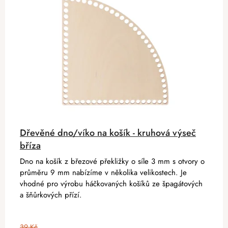
Dřevěné dno/víko na košík - kruhová výseč
bříza
Dno na košík z březové překližky o síle 3 mm s otvory o
průměru 9 mm nabízíme v několika velikostech. Je
vhodné pro výrobu háčkovaných košíků ze špagátových
a šňůrkových přízí.
39 Kč