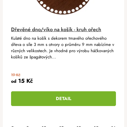
Dřevěné dno/víko na košík - kruh ořech
Kulaté dno na košík s dekorem tmavého ořechového
dřeva o síle 3 mm s otvory o průměru 9 mm nabízíme v
různých velikostech. Je vhodné pro výrobu háčkovaných
košíků ze špagátových...
19 Kč
15 Kč
od
DETAIL