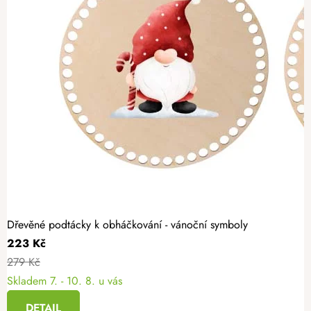
Dřevěné podtácky k obháčkování - vánoční symboly
223 Kč
279 Kč
Skladem
7. - 10. 8. u vás
DETAIL