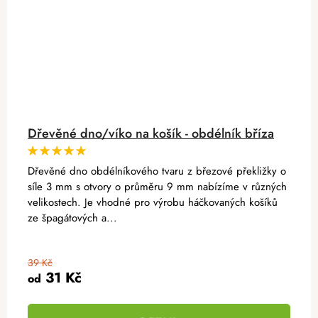
Dřevěné dno/víko na košík - obdélník bříza
Dřevěné dno obdélníkového tvaru z březové překližky o
síle 3 mm s otvory o průměru 9 mm nabízíme v různých
velikostech. Je vhodné pro výrobu háčkovaných košíků
ze špagátových a...
39 Kč
31 Kč
od