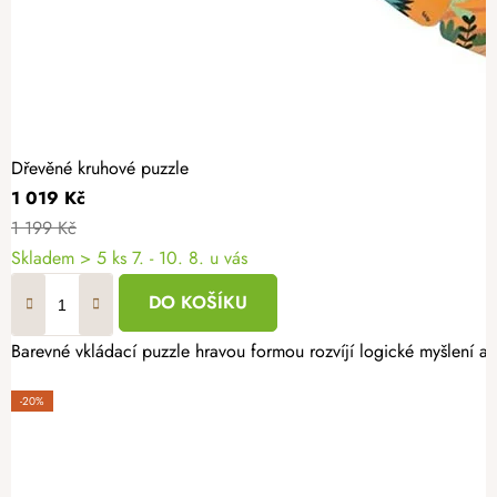
Dřevěné kruhové puzzle
1 019 Kč
1 199 Kč
Skladem
> 5 ks
7. - 10. 8. u vás
DO KOŠÍKU
Barevné vkládací puzzle hravou formou rozvíjí logické myšlení a 
-20%