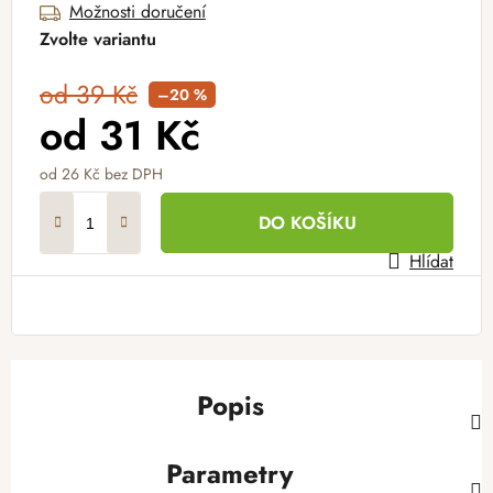
Možnosti doručení
Zvolte variantu
od 39 Kč
–20 %
od
31 Kč
od
26 Kč
bez DPH
Měrná cena:
DO KOŠÍKU
Hlídat
Popis
Parametry