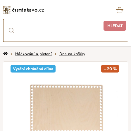
Přejít
na
obsah
KOŠ
HLEDAT
Domů
Háčkování a pletení
Dna na košíky
Vyrábí chráněná dílna
–20 %