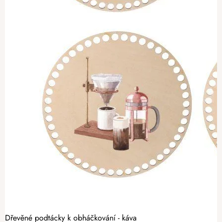
Dřevěné podtácky k obháčkování - káva