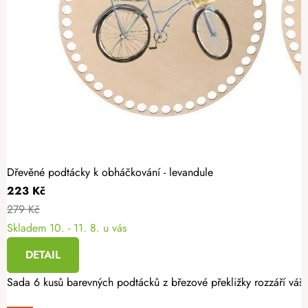
Dřevěné podtácky k obháčkování - levandule
223 Kč
279 Kč
Skladem
10. - 11. 8. u vás
DETAIL
Sada 6 kusů barevných podtácků z březové překližky rozzáří váš i