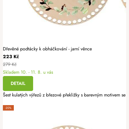
Dřevěné podtácky k obháčkování - jarní věnce
223 Kč
279 Kč
Skladem
10. - 11. 8. u vás
DETAIL
Šest kulatých výřezů z březové překližky s barevným motivem se h
-20%