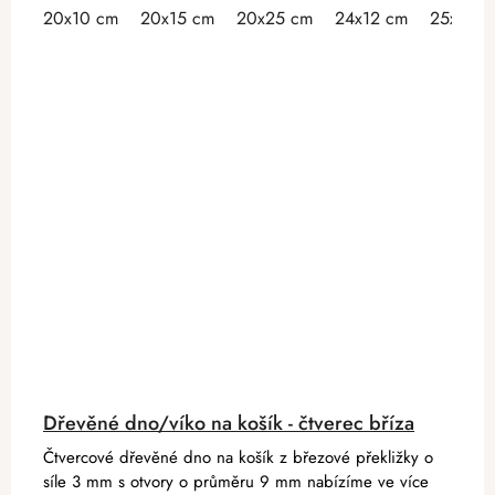
20x10 cm
20x15 cm
20x25 cm
24x12 cm
25x15 c
Dřevěné dno/víko na košík - čtverec bříza
Čtvercové dřevěné dno na košík z březové překližky o
síle 3 mm s otvory o průměru 9 mm nabízíme ve více