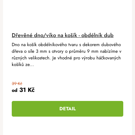
Dřevěné dno/víko na košík - obdélník dub
Dno na košík obdélníkového tvaru s dekorem dubového
dřeva o síle 3 mm s otvory o průměru 9 mm nabízíme v
různých velikostech. Je vhodné pro výrobu háčkovaných
košíků ze...
39 Kč
31 Kč
od
DETAIL