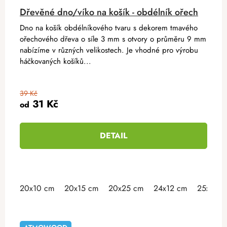
Dřevěné dno/víko na košík - obdélník ořech
Dno na košík obdélníkového tvaru s dekorem tmavého
ořechového dřeva o síle 3 mm s otvory o průměru 9 mm
nabízíme v různých velikostech. Je vhodné pro výrobu
háčkovaných košíků...
39 Kč
31 Kč
od
DETAIL
20x10 cm
20x15 cm
20x25 cm
24x12 cm
25x15 c