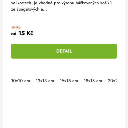
velikostech. Je vhodné pro výrobu háčkovaných košíků
ze špagátových a...
19 Kč
15 Kč
od
DETAIL
10x10 cm
13x13 cm
15x15 cm
18x18 cm
20x20 cm