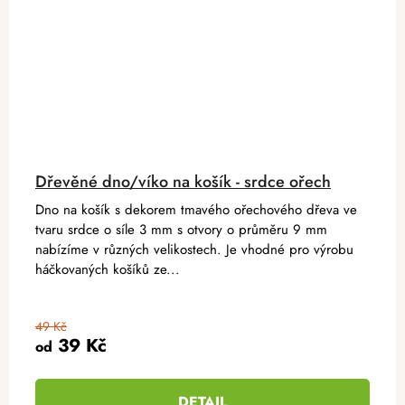
Dřevěné dno/víko na košík - srdce ořech
Dno na košík s dekorem tmavého ořechového dřeva ve
tvaru srdce o síle 3 mm s otvory o průměru 9 mm
nabízíme v různých velikostech. Je vhodné pro výrobu
háčkovaných košíků ze...
49 Kč
39 Kč
od
DETAIL