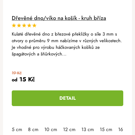
Dřevěné dno/víko na košík - kruh bříza
Kulaté dřevěné dno z březové překližky o síle 3 mm s
otvory o průměru 9 mm nabízíme v různých velikostech.
Je vhodné pro výrobu háčkovaných košíků ze
špagátových a šňůrkových...
19 Kč
15 Kč
od
DETAIL
5 cm
8 cm
10 cm
12 cm
13 cm
15 cm
16 cm