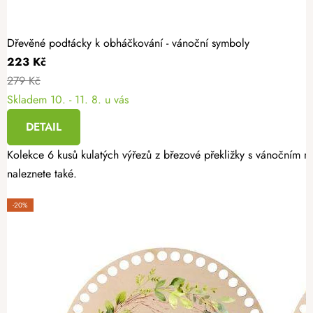
Dřevěné podtácky k obháčkování - vánoční symboly
223 Kč
279 Kč
Skladem
10. - 11. 8. u vás
DETAIL
Kolekce 6 kusů kulatých výřezů z březové překližky s vánočním mo
naleznete také.
-20%