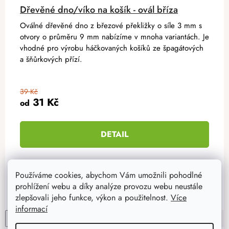
Dřevěné dno/víko na košík - ovál bříza
Oválné dřevěné dno z březové překližky o síle 3 mm s
otvory o průměru 9 mm nabízíme v mnoha variantách. Je
vhodné pro výrobu háčkovaných košíků ze špagátových
a šňůrkových přízí.
39 Kč
31 Kč
od
DETAIL
Používáme cookies, abychom Vám umožnili pohodlné
prohlížení webu a díky analýze provozu webu neustále
20x15 cm
15x10 cm
32x20 cm
41x22 cm
50x30 c
zlepšovali jeho funkce, výkon a použitelnost.
Více
informací
High-contrast mode