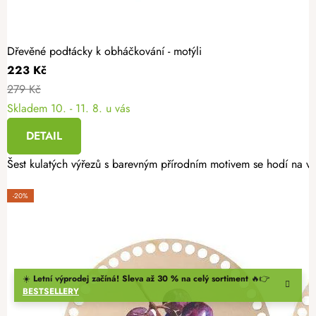
Dřevěné podtácky k obháčkování - motýli
223 Kč
279 Kč
Skladem
10. - 11. 8. u vás
DETAIL
Šest kulatých výřezů s barevným přírodním motivem se hodí na vý
-20%
☀️
Letní výprodej začíná! Sleva až 30 % na celý sortiment
🔥👉
BESTSELLERY