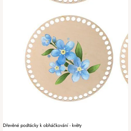
Dřevěné podtácky k obháčkování - květy