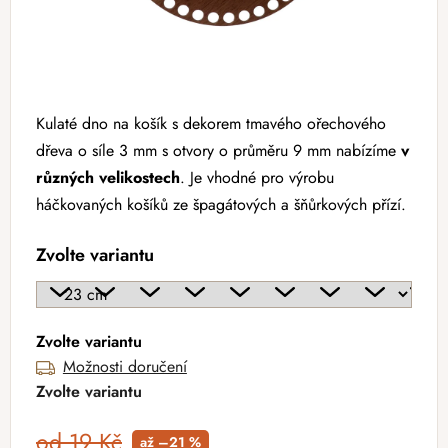
Kulaté dno na košík s dekorem tmavého ořechového
dřeva o síle 3 mm s otvory o průměru 9 mm nabízíme
v
různých velikostech
. Je vhodné pro výrobu
háčkovaných košíků ze špagátových a šňůrkových přízí.
Zvolte variantu
Zvolte variantu
Možnosti doručení
Zvolte variantu
od 19 Kč
až –21 %