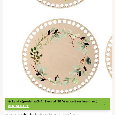
☀️
Letní výprodej začíná! Sleva až 30 % na celý sortiment
🔥👉
BESTSELLERY