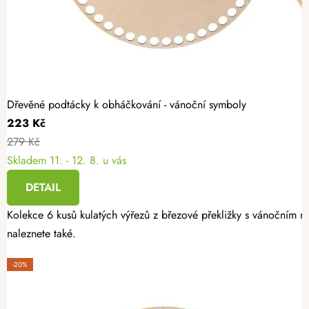
Dřevěné podtácky k obháčkování - vánoční symboly
223 Kč
279 Kč
Skladem
11. - 12. 8. u vás
DETAIL
Kolekce 6 kusů kulatých výřezů z březové překližky s vánočním mo
naleznete také.
-20%