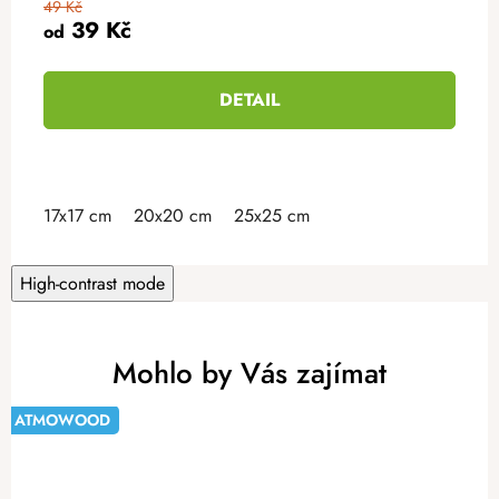
49 Kč
39 Kč
od
DETAIL
17x17 cm
20x20 cm
25x25 cm
High-contrast mode
Mohlo by Vás zajímat
ATMOWOOD
-20%