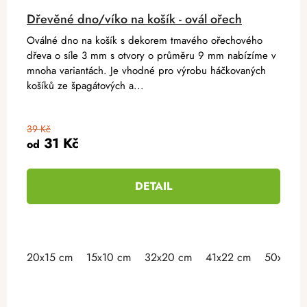
Dřevěné dno/víko na košík - ovál ořech
Oválné dno na košík s dekorem tmavého ořechového
dřeva o síle 3 mm s otvory o průměru 9 mm nabízíme v
mnoha variantách. Je vhodné pro výrobu háčkovaných
košíků ze špagátových a...
39 Kč
31 Kč
od
DETAIL
20x15 cm
15x10 cm
32x20 cm
41x22 cm
50x30 c