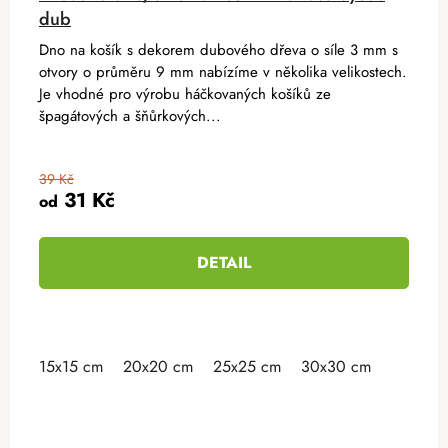
dub
Dno na košík s dekorem dubového dřeva o síle 3 mm s
otvory o průměru 9 mm nabízíme v několika velikostech.
Je vhodné pro výrobu háčkovaných košíků ze
špagátových a šňůrkových...
39 Kč
31 Kč
od
DETAIL
15x15 cm
20x20 cm
25x25 cm
30x30 cm