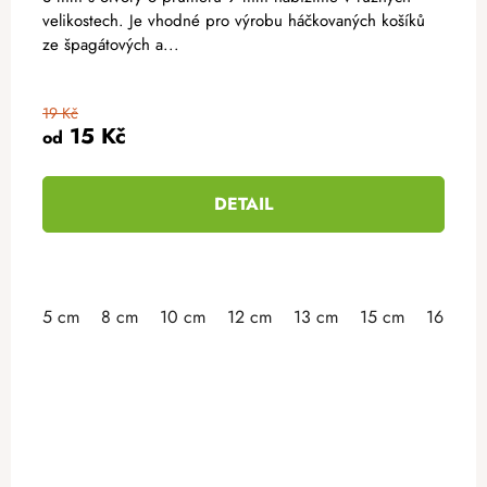
velikostech. Je vhodné pro výrobu háčkovaných košíků
ze špagátových a...
19 Kč
15 Kč
od
DETAIL
5 cm
8 cm
10 cm
12 cm
13 cm
15 cm
16 cm