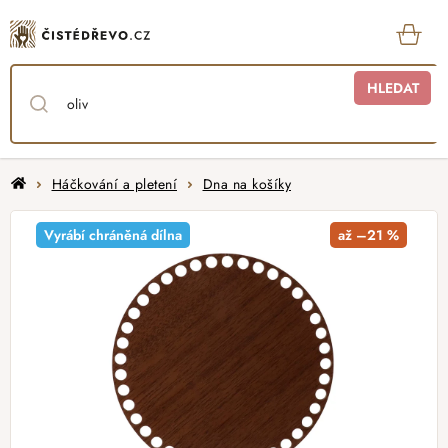
Přejít
na
obsah
KOŠ
HLEDAT
Domů
Háčkování a pletení
Dna na košíky
Vyrábí chráněná dílna
až –21 %