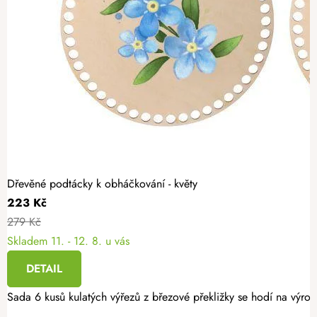
Dřevěné podtácky k obháčkování - květy
223 Kč
279 Kč
Skladem
11. - 12. 8. u vás
DETAIL
Sada 6 kusů kulatých výřezů z březové překližky se hodí na výro