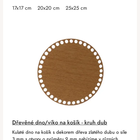
17x17 cm
20x20 cm
25x25 cm
Dřevěné dno/víko na košík - kruh dub
Kulaté dno na košík s dekorem dřeva zlatého dubu o síle
3 mm s otvory o průměru 9 mm nabízíme v různých