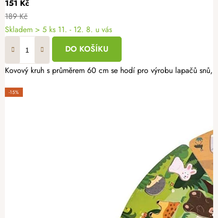
151 Kč
189 Kč
Skladem
> 5 ks
11. - 12. 8. u vás
DO KOŠÍKU
Kovový kruh s průměrem 60 cm se hodí pro výrobu lapačů snů, věn
-15%