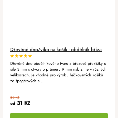
Dřevěné dno/víko na košík - obdélník bříza
Dřevěné dno obdélníkového tvaru z březové překližky o
síle 3 mm s otvory o průměru 9 mm nabízíme v různých
velikostech. Je vhodné pro výrobu háčkovaných košíků
ze špagátových a...
39 Kč
31 Kč
od