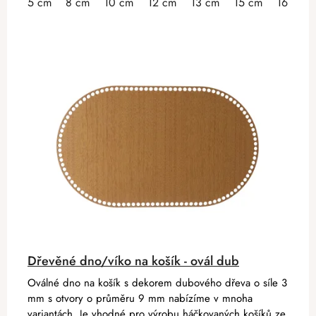
5 cm
8 cm
10 cm
12 cm
13 cm
15 cm
16 cm
Dřevěné dno/víko na košík - ovál dub
Oválné dno na košík s dekorem dubového dřeva o síle 3
mm s otvory o průměru 9 mm nabízíme v mnoha
variantách. Je vhodné pro výrobu háčkovaných košíků ze