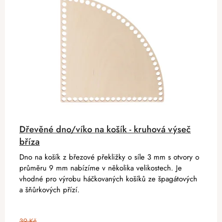
Dřevěné dno/víko na košík - kruhová výseč
bříza
Dno na košík z březové překližky o síle 3 mm s otvory o
průměru 9 mm nabízíme v několika velikostech. Je
vhodné pro výrobu háčkovaných košíků ze špagátových
a šňůrkových přízí.
39 Kč