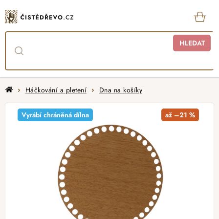
Přejít
na
obsah
KOŠ
HLEDAT
Domů
Háčkování a pletení
Dna na košíky
Vyrábí chráněná dílna
až –21 %