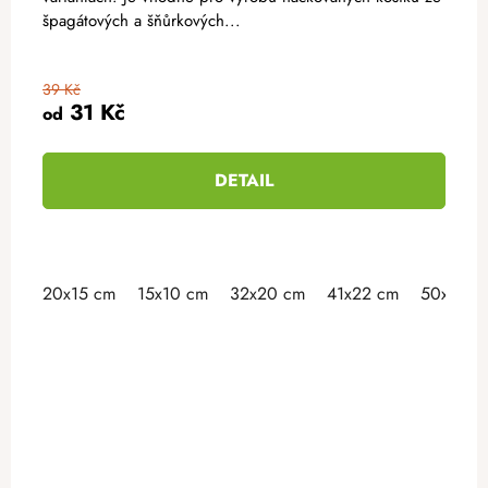
špagátových a šňůrkových...
39 Kč
31 Kč
od
DETAIL
20x15 cm
15x10 cm
32x20 cm
41x22 cm
50x30 c