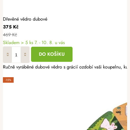
Dřevěné vědro dubové
375 Kč
469 Kč
Skladem
> 5 ks
7. - 10. 8. u vás
DO KOŠÍKU
Ručně vyráběné dubové vědro s grácií ozdobí vaši koupelnu, kuch
-15%