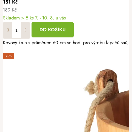
151 Kč
189 Kč
Skladem
> 5 ks
7. - 10. 8. u vás
DO KOŠÍKU
Kovový kruh s průměrem 60 cm se hodí pro výrobu lapačů snů, věn
-20%