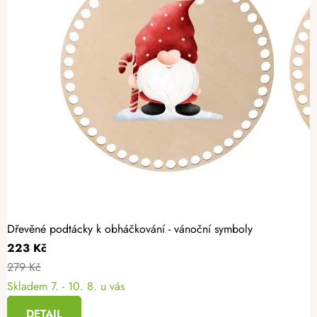
Dřevěné podtácky k obháčkování - vánoční symboly
223 Kč
279 Kč
Skladem
7. - 10. 8. u vás
DETAIL