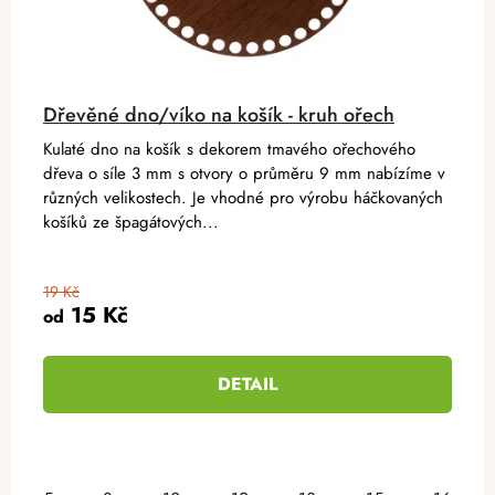
Dřevěné dno/víko na košík - kruh ořech
Kulaté dno na košík s dekorem tmavého ořechového
dřeva o síle 3 mm s otvory o průměru 9 mm nabízíme v
různých velikostech. Je vhodné pro výrobu háčkovaných
košíků ze špagátových...
19 Kč
15 Kč
od
DETAIL