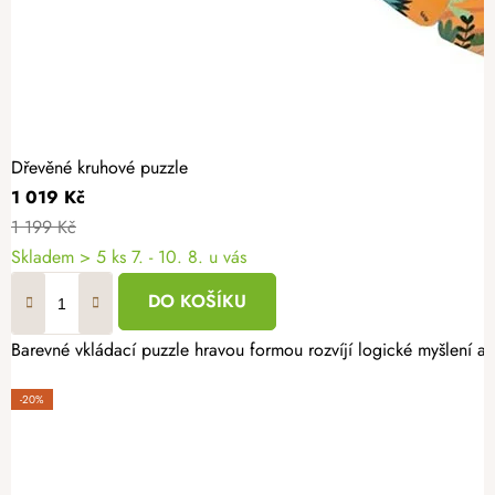
Dřevěné kruhové puzzle
1 019 Kč
1 199 Kč
Skladem
> 5 ks
7. - 10. 8. u vás
DO KOŠÍKU
Barevné vkládací puzzle hravou formou rozvíjí logické myšlení a 
-20%