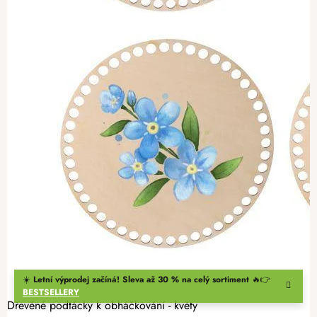
☀️
Letní výprodej začíná! Sleva až 30 % na celý sortiment
🔥👉
BESTSELLERY
Dřevěné podtácky k obháčkování - květy