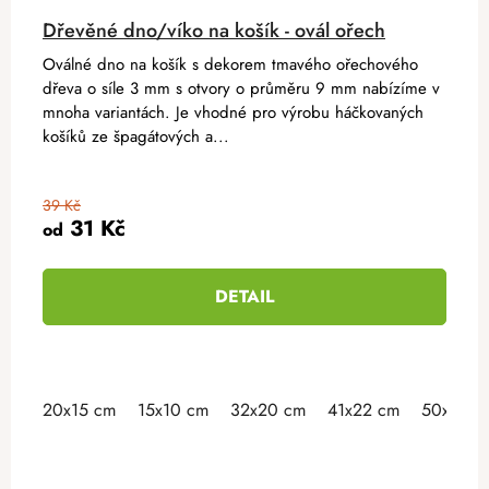
Dřevěné dno/víko na košík - ovál ořech
Oválné dno na košík s dekorem tmavého ořechového
dřeva o síle 3 mm s otvory o průměru 9 mm nabízíme v
mnoha variantách. Je vhodné pro výrobu háčkovaných
košíků ze špagátových a...
39 Kč
31 Kč
od
DETAIL
20x15 cm
15x10 cm
32x20 cm
41x22 cm
50x30 c