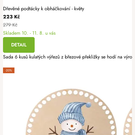
Dřevěné podtácky k obháčkování - květy
223 Kč
279 Kč
Skladem
10. - 11. 8. u vás
DETAIL
Sada 6 kusů kulatých výřezů z březové překližky se hodí na výro
-20%