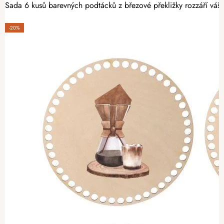
Sada 6 kusů barevných podtácků z březové překližky rozzáří váš i
-20%