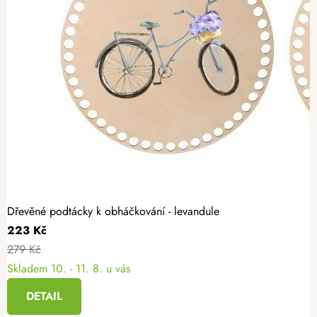
Dřevěné podtácky k obháčkování - levandule
223 Kč
279 Kč
Skladem
10. - 11. 8. u vás
DETAIL