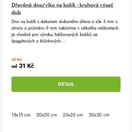
Dřevěné dno/víko na košík - kruhová výseč
dub
Dno na košík s dekorem dubového dřeva o síle 3 mm s
otvory o průměru 9 mm nabízíme v několika velikostech.
Je vhodné pro výrobu háčkovaných košíků ze
špagátových a šňůrkových...
39 Kč
31 Kč
od
DETAIL
15x15 cm
20x20 cm
25x25 cm
30x30 cm