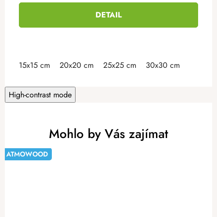
DETAIL
15x15 cm
20x20 cm
25x25 cm
30x30 cm
High-contrast mode
Mohlo by Vás zajímat
ATMOWOOD
-20%