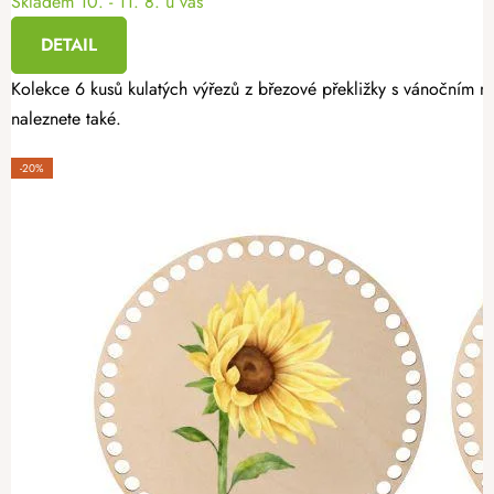
Skladem
10. - 11. 8. u vás
DETAIL
Kolekce 6 kusů kulatých výřezů z březové překližky s vánočním mo
naleznete také.
-20%