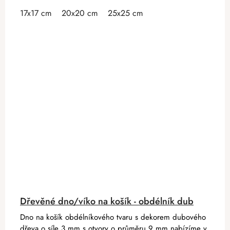
17x17 cm
20x20 cm
25x25 cm
Dřevěné dno/víko na košík - obdélník dub
Dno na košík obdélníkového tvaru s dekorem dubového
dřeva o síle 3 mm s otvory o průměru 9 mm nabízíme v