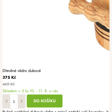
Dřevěné vědro dubové
375 Kč
469 Kč
Skladem
> 5 ks
10. - 11. 8. u vás
DO KOŠÍKU
Ručně vyráběné dubové vědro s grácií ozdobí vaši koupelnu, kuch