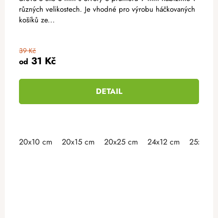
různých velikostech. Je vhodné pro výrobu háčkovaných
košíků ze...
39 Kč
31 Kč
od
DETAIL
20x10 cm
20x15 cm
20x25 cm
24x12 cm
25x15 c