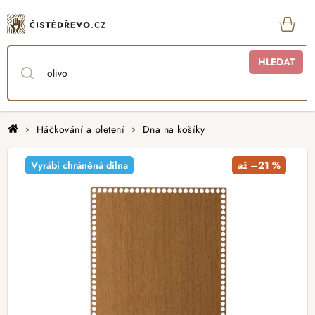
Přejít
na
obsah
KOŠ
HLEDAT
Domů
Háčkování a pletení
Dna na košíky
Vyrábí chráněná dílna
až –21 %