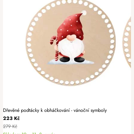
Dřevěné podtácky k obháčkování - vánoční symboly
223 Kč
279 Kč