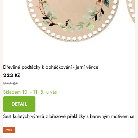
Dřevěné podtácky k obháčkování - jarní věnce
223 Kč
279 Kč
Skladem
10. - 11. 8. u vás
DETAIL
Šest kulatých výřezů z březové překližky s barevným motivem se h
-20%