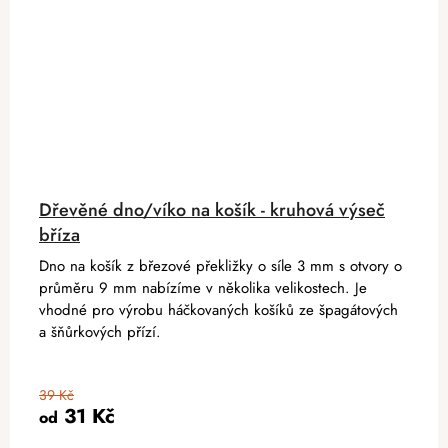
Dřevěné dno/víko na košík - kruhová výseč
bříza
Dno na košík z březové překližky o síle 3 mm s otvory o
průměru 9 mm nabízíme v několika velikostech. Je
vhodné pro výrobu háčkovaných košíků ze špagátových
a šňůrkových přízí.
39 Kč
31 Kč
od