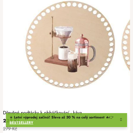
Dřevěné podtácky k obháčkování - káva
☀️
Letní výprodej začíná! Sleva až 30 % na celý sortiment
🔥👉
223 Kč
BESTSELLERY
279 Kč