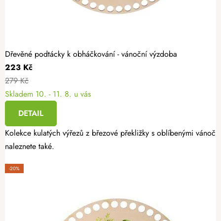
Dřevěné podtácky k obháčkování - vánoční výzdoba
223 Kč
279 Kč
Skladem
10. - 11. 8. u vás
DETAIL
Kolekce kulatých výřezů z březové překližky s oblíbenými vánoční
naleznete také.
-20%