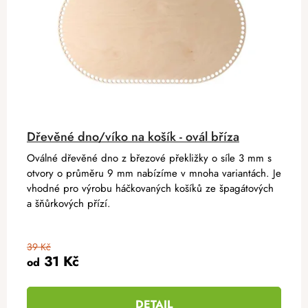
Dřevěné dno/víko na košík - ovál bříza
Oválné dřevěné dno z březové překližky o síle 3 mm s
otvory o průměru 9 mm nabízíme v mnoha variantách. Je
vhodné pro výrobu háčkovaných košíků ze špagátových
a šňůrkových přízí.
39 Kč
31 Kč
od
DETAIL