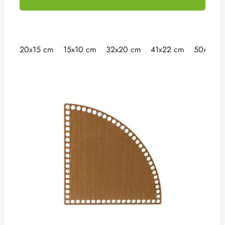
20x15 cm
15x10 cm
32x20 cm
41x22 cm
50x30 c