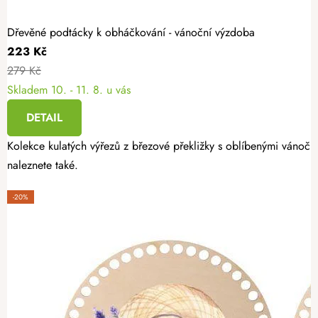
Dřevěné podtácky k obháčkování - vánoční výzdoba
223 Kč
279 Kč
Skladem
10. - 11. 8. u vás
DETAIL
Kolekce kulatých výřezů z březové překližky s oblíbenými vánoční
naleznete také.
-20%