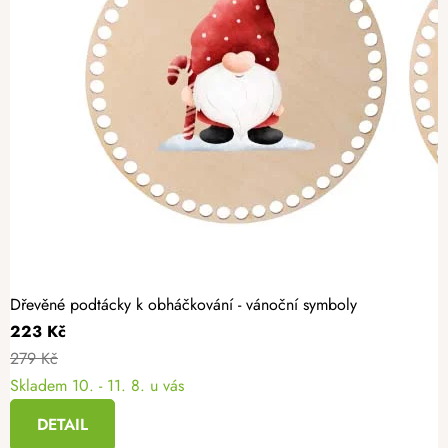
Dřevěné podtácky k obháčkování - vánoční symboly
223 Kč
279 Kč
Skladem
10. - 11. 8. u vás
DETAIL