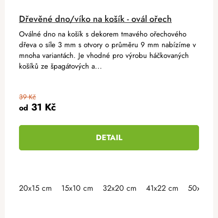
Dřevěné dno/víko na košík - ovál ořech
Oválné dno na košík s dekorem tmavého ořechového
dřeva o síle 3 mm s otvory o průměru 9 mm nabízíme v
mnoha variantách. Je vhodné pro výrobu háčkovaných
košíků ze špagátových a...
39 Kč
31 Kč
od
DETAIL
20x15 cm
15x10 cm
32x20 cm
41x22 cm
50x30 c