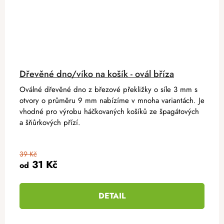
Dřevěné dno/víko na košík - ovál bříza
Oválné dřevěné dno z březové překližky o síle 3 mm s
otvory o průměru 9 mm nabízíme v mnoha variantách. Je
vhodné pro výrobu háčkovaných košíků ze špagátových
a šňůrkových přízí.
39 Kč
31 Kč
od
DETAIL