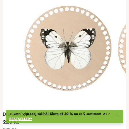
Dřevěné podtácky k obháčkování - motýli
☀️
Letní výprodej začíná! Sleva až 30 % na celý sortiment
🔥👉
BESTSELLERY
223 Kč