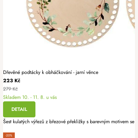
Dřevěné podtácky k obháčkování - jarní věnce
223 Kč
279 Kč
Skladem
10. - 11. 8. u vás
DETAIL
Šest kulatých výřezů z březové překližky s barevným motivem se h
-20%