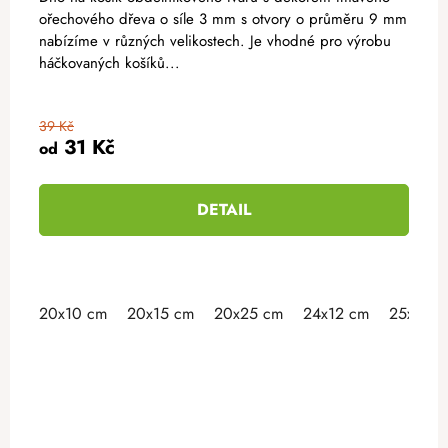
ořechového dřeva o síle 3 mm s otvory o průměru 9 mm
nabízíme v různých velikostech. Je vhodné pro výrobu
háčkovaných košíků...
39 Kč
31 Kč
od
DETAIL
20x10 cm
20x15 cm
20x25 cm
24x12 cm
25x15 c