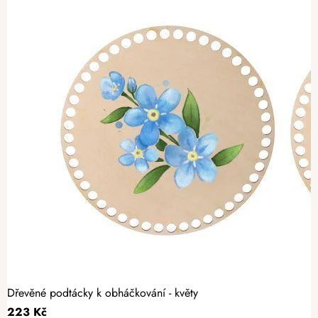
Dřevěné podtácky k obháčkování - květy
223 Kč