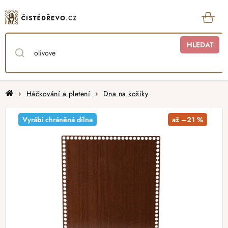
Přejít
na
obsah
KOŠ
HLEDAT
Domů
Háčkování a pletení
Dna na košíky
Vyrábí chráněná dílna
až –21 %