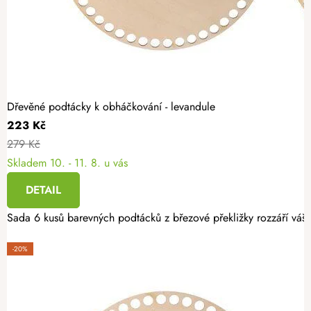
Dřevěné podtácky k obháčkování - levandule
223 Kč
279 Kč
Skladem
10. - 11. 8. u vás
DETAIL
Sada 6 kusů barevných podtácků z březové překližky rozzáří váš i
-20%