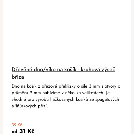
Dřevěné dno/víko na košík - kruhová výseč
bříza
Dno na košík z březové překližky o síle 3 mm s otvory o
průměru 9 mm nabízíme v několika velikostech. Je
vhodné pro výrobu háčkovaných košíků ze špagátových
a šňůrkových přízí.
39 Kč
31 Kč
od