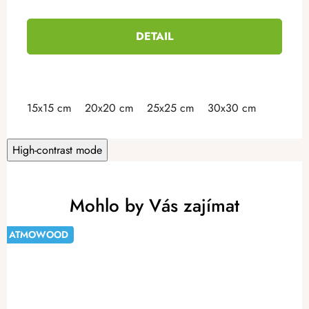
DETAIL
15x15 cm
20x20 cm
25x25 cm
30x30 cm
High-contrast mode
Mohlo by Vás zajímat
ATMOWOOD
-20%