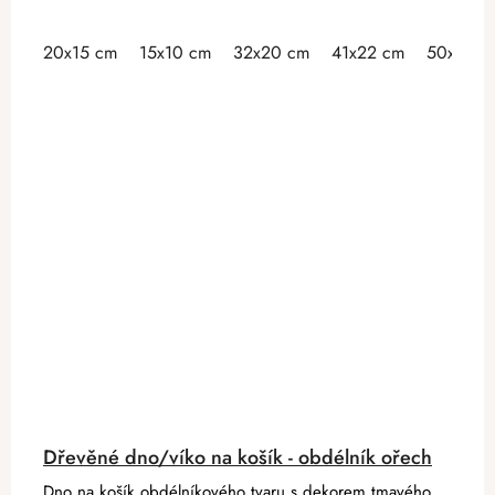
20x15 cm
15x10 cm
32x20 cm
41x22 cm
50x30 c
Dřevěné dno/víko na košík - obdélník ořech
Dno na košík obdélníkového tvaru s dekorem tmavého