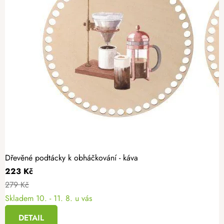
Dřevěné podtácky k obháčkování - káva
223 Kč
279 Kč
Skladem
10. - 11. 8. u vás
DETAIL