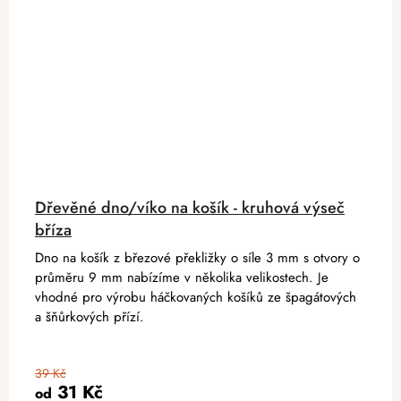
Dřevěné dno/víko na košík - kruhová výseč
bříza
Dno na košík z březové překližky o síle 3 mm s otvory o
průměru 9 mm nabízíme v několika velikostech. Je
vhodné pro výrobu háčkovaných košíků ze špagátových
a šňůrkových přízí.
39 Kč
31 Kč
od