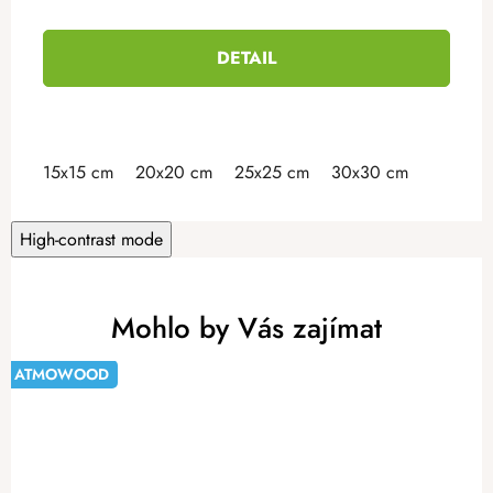
DETAIL
15x15 cm
20x20 cm
25x25 cm
30x30 cm
High-contrast mode
Mohlo by Vás zajímat
ATMOWOOD
-20%