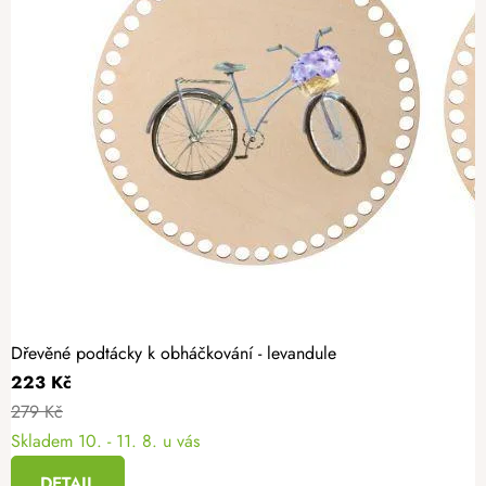
Dřevěné podtácky k obháčkování - levandule
223 Kč
279 Kč
Skladem
10. - 11. 8. u vás
DETAIL