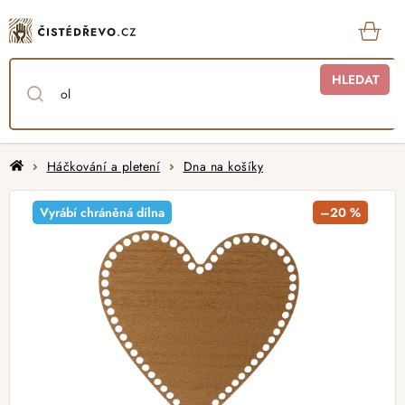
Přejít
na
obsah
KOŠ
HLEDAT
Domů
Háčkování a pletení
Dna na košíky
Vyrábí chráněná dílna
–20 %