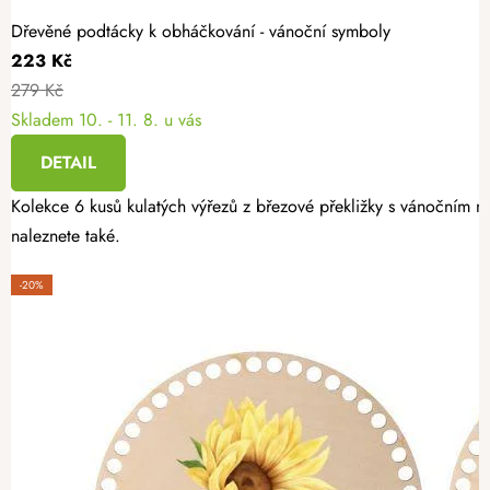
Dřevěné podtácky k obháčkování - vánoční symboly
223 Kč
279 Kč
Skladem
10. - 11. 8. u vás
DETAIL
Kolekce 6 kusů kulatých výřezů z březové překližky s vánočním mo
naleznete také.
-20%