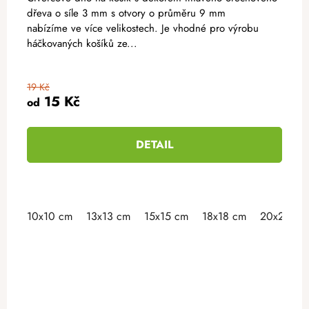
dřeva o síle 3 mm s otvory o průměru 9 mm
nabízíme ve více velikostech. Je vhodné pro výrobu
háčkovaných košíků ze...
19 Kč
15 Kč
od
DETAIL
10x10 cm
13x13 cm
15x15 cm
18x18 cm
20x20 cm