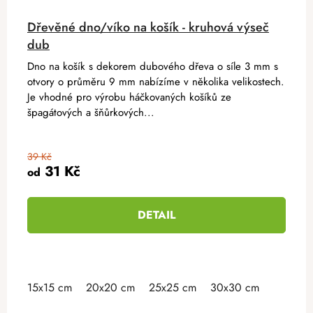
Dřevěné dno/víko na košík - kruhová výseč
dub
Dno na košík s dekorem dubového dřeva o síle 3 mm s
otvory o průměru 9 mm nabízíme v několika velikostech.
Je vhodné pro výrobu háčkovaných košíků ze
špagátových a šňůrkových...
39 Kč
31 Kč
od
DETAIL
15x15 cm
20x20 cm
25x25 cm
30x30 cm