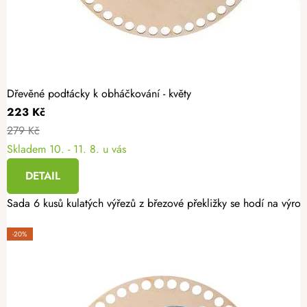
Dřevěné podtácky k obháčkování - květy
223 Kč
279 Kč
Skladem
10. - 11. 8. u vás
DETAIL
Sada 6 kusů kulatých výřezů z březové překližky se hodí na výro
-20%