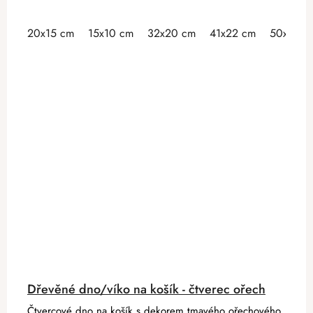
20x15 cm
15x10 cm
32x20 cm
41x22 cm
50x30 c
Dřevěné dno/víko na košík - čtverec ořech
Čtvercové dno na košík s dekorem tmavého ořechového