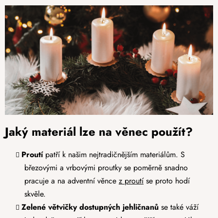
Jaký materiál lze na věnec použít?
Proutí
patří k našim nejtradičnějším materiálům. S
březovými a vrbovými proutky se poměrně snadno
pracuje a na adventní věnce
z proutí
se proto hodí
skvěle.
Zelené větvičky dostupných jehličnanů
se také váží