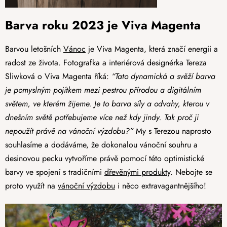
Barva roku 2023 je Viva Magenta
Barvou letošních
Vánoc
je Viva Magenta, která značí energii a
radost ze života. Fotografka a interiérová designérka Tereza
Sliwková o Viva Magenta říká:
“Tato dynamická a svěží barva
je pomyslným pojítkem mezi pestrou přírodou a digitálním
světem, ve kterém žijeme. Je to barva síly a odvahy, kterou v
dnešním světě potřebujeme více než kdy jindy. Tak proč ji
nepoužít právě na vánoční výzdobu?”
My s Terezou naprosto
souhlasíme a dodáváme, že dokonalou vánoční souhru a
desinovou pecku vytvoříme právě pomocí této optimistické
barvy ve spojení s tradičními
dřevěnými produkty
. Nebojte se
proto využít na
vánoční výzdobu
i něco extravagantnějšího!