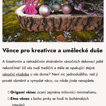
Věnce pro kreativce a umělecké duše
A kreativním a netradičním ztvárněním vánočních dekorací ještě
nekončíme! Už vás nudí tradiční a stále se opakující stejná
vánoční výzdoba
u vás doma? Není nic jednoduššího, než ji
prostě obměnit a vymyslet něco, co nikde jinde nenajdete.
Origami věnec
ocení zejména milovníci minimalismu.
Etno věnec
s boho prvky se hodí to bohémských
interiérů.