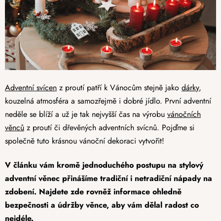
Adventní svícen
z proutí patří k Vánocům stejně jako
dárky
,
kouzelná atmosféra a samozřejmě i dobré jídlo. První adventní
neděle se blíží a už je tak nejvyšší čas na výrobu
vánočních
věnců
z proutí či dřevěných adventních svícnů. Pojďme si
společně tuto krásnou vánoční dekoraci vytvořit!
V článku vám kromě jednoduchého postupu na stylový
adventní věnec přinášíme tradiční i netradiční nápady na
zdobení. Najdete zde rovněž informace ohledně
bezpečnosti a údržby věnce, aby vám dělal radost co
nejdéle.