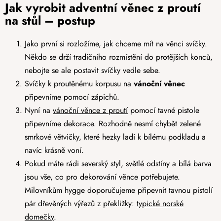
Jak vyrobit adventní věnec z proutí
na stůl – postup
Jako první si rozložíme, jak chceme mít na věnci svíčky.
Někdo se drží tradičního rozmístění do protějších konců,
nebojte se ale postavit svíčky vedle sebe.
Svíčky k proutěnému korpusu na
vánoční věnec
připevníme pomocí zápichů.
Nyní na
vánoční věnce z proutí
pomocí tavné pistole
připevníme dekorace. Rozhodně nesmí chybět zelené
smrkové větvičky, které hezky ladí k bílému podkladu a
navíc krásně voní.
Pokud máte rádi severský styl, světlé odstíny a bílá barva
jsou vše, co pro dekorování věnce potřebujete.
Milovníkům hygge doporučujeme připevnit tavnou pistolí
pár dřevěných výřezů z překližky:
typické norské
domečky
.