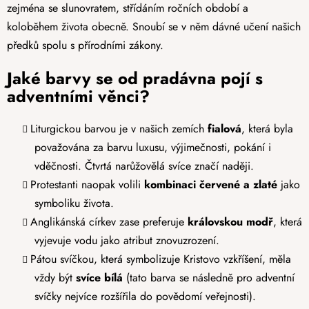
zejména se slunovratem, střídáním ročních období a
koloběhem života obecně. Snoubí se v něm dávné učení našich
předků spolu s přírodními zákony.
Jaké barvy se od pradávna pojí s
adventními věnci?
Liturgickou barvou je v našich zemích
fialová
, která byla
považována za barvu luxusu, výjimečnosti, pokání i
vděčnosti. Čtvrtá narůžovělá svíce značí naději.
Protestanti naopak volili
kombinaci červené a zlaté
jako
symboliku života.
Anglikánská církev zase preferuje
královskou modř
, která
vyjevuje vodu jako atribut znovuzrození.
Pátou svíčkou, která symbolizuje Kristovo vzkříšení, měla
vždy být
svíce bílá
(tato barva se následně pro adventní
svíčky nejvíce rozšířila do povědomí veřejnosti).