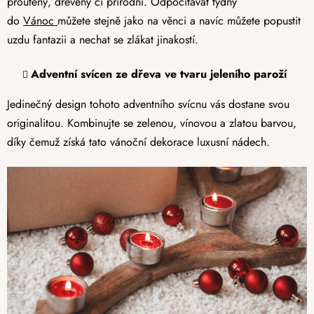
proutěný, dřevěný či přírodní. Odpočítávat týdny
do
Vánoc
můžete stejně jako na věnci a navíc můžete popustit
uzdu fantazii a nechat se zlákat jinakostí.
Adventní svícen ze dřeva ve tvaru jeleního paroží
Jedinečný design tohoto adventního svícnu vás dostane svou
originalitou. Kombinujte se zelenou, vínovou a zlatou barvou,
díky čemuž získá tato vánoční dekorace luxusní nádech.