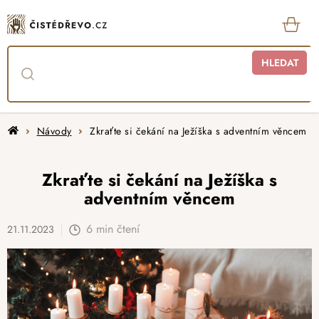
Přejít
na
obsah
KOŠ
HLEDAT
Domů
Návody
Zkraťte si čekání na Ježíška s adventním věncem
Zkraťte si čekání na Ježíška s
adventním věncem
6 min čtení
21.11.2023