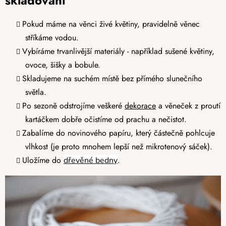
skladování
Pokud máme na věnci živé květiny, pravidelně věnec
stříkáme vodou.
Vybíráme trvanlivější materiály - například sušené květiny,
ovoce, šišky a bobule.
Skladujeme na suchém místě bez přímého slunečního
světla.
Po sezoně odstrojíme veškeré
dekorace
a věneček z proutí
kartáčkem dobře očistíme od prachu a nečistot.
Zabalíme do novinového papíru, který částečně pohlcuje
vlhkost (je proto mnohem lepší než mikrotenový sáček).
Uložíme do
.
dřevěné bedny