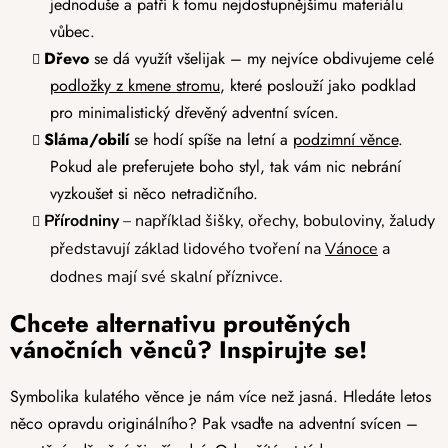
jednoduše a patří k tomu nejdostupnějšímu materiálu
vůbec.
Dřevo
se dá využít všelijak – my nejvíce obdivujeme celé
podložky z kmene stromu
, které poslouží jako podklad
pro minimalistický dřevěný adventní svícen.
Sláma/obilí
se hodí spíše na letní a
podzimní věnce
.
Pokud ale preferujete boho styl, tak vám nic nebrání
vyzkoušet si něco netradičního.
Přírodniny
– například šišky, ořechy, bobuloviny, žaludy
představují základ lidového tvoření na
Vánoce
a
dodnes mají své skalní příznivce.
Chcete alternativu proutěných
vánočních věnců? Inspirujte se!
Symbolika kulatého věnce je nám více než jasná. Hledáte letos
něco opravdu originálního? Pak vsaďte na adventní svícen –