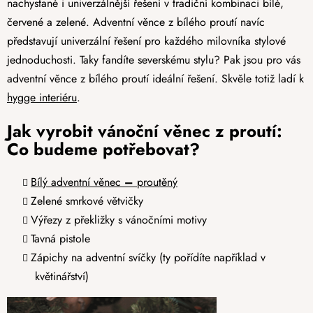
nachystané i univerzálnější řešení v tradiční kombinaci bílé,
červené a zelené. Adventní věnce z bílého proutí navíc
představují univerzální řešení pro každého milovníka stylové
jednoduchosti. Taky fandíte severskému stylu? Pak jsou pro vás
adventní věnce z bílého proutí ideální řešení. Skvěle totiž ladí k
hygge interiéru
.
Jak vyrobit vánoční věnec z proutí:
Co budeme potřebovat?
Bílý adventní věnec
–
proutěný
Zelené smrkové větvičky
Výřezy z překližky s vánočními motivy
Tavná pistole
Zápichy na adventní svíčky (ty pořídíte například v
květinářství)