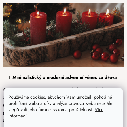
Minimalistický a moderní adventní věnec ze dřeva
Adventní věnce ze dřeva mají severský hygge nádech,
odolávají zubu času a nikdy nevyjdou z módy. Stále
Používáme cookies, abychom Vám umožnili pohodlné
prohlížení webu a díky analýze provozu webu neustále
populárnější jsou velice jednoduché
podložky z kmene
zlepšovali jeho funkce, výkon a použitelnost.
Více
stromu
, které vřele doporučujeme pro každého milovníka
informací
severského minimalismu.