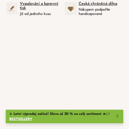
Vypalování a barevný
Česká chráněná dílna
tisk
Nákupem podpoříte
Již od jednoho kusu
handicapované
☀️
Letní výprodej začíná! Sleva až 30 % na celý sortiment
🔥👉
BESTSELLERY