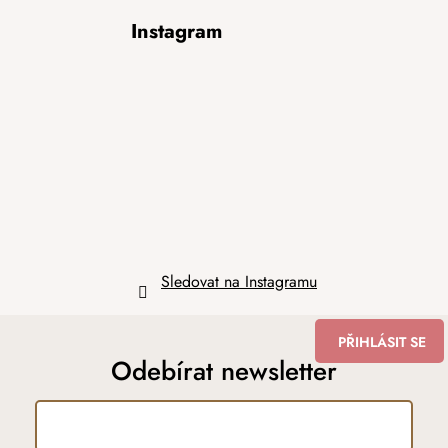
Z
Instagram
á
p
a
t
í
Sledovat na Instagramu
PŘIHLÁSIT SE
Odebírat newsletter