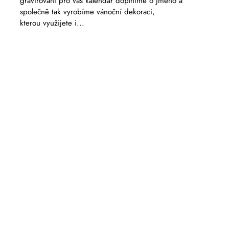
gravírování pro vás kalendář doplníme o jméno a
společně tak vyrobíme vánoční dekoraci,
kterou využijete i...