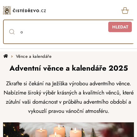
Přejít
na
obsah
KOŠ
HLEDAT
Domů
Věnce a kalendáře
Adventní věnce a kalendáře 2025
Zkraťte si čekání na Ježíška výrobou adventního věnce.
Nabízíme široký výběr krásných a kvalitních věnců, které
zútulní vaši domácnost v průběhu adventního období a
vykouzlí pravou vánoční atmosféru.