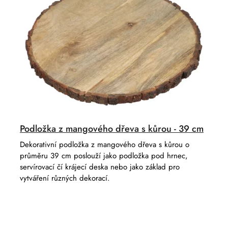
o
t
d
ů
u
k
t
ů
Podložka z mangového dřeva s kůrou - 39 cm
Dekorativní podložka z mangového dřeva s kůrou o
průměru 39 cm poslouží jako podložka pod hrnec,
servírovací čí krájecí deska nebo jako základ pro
vytváření různých dekorací.