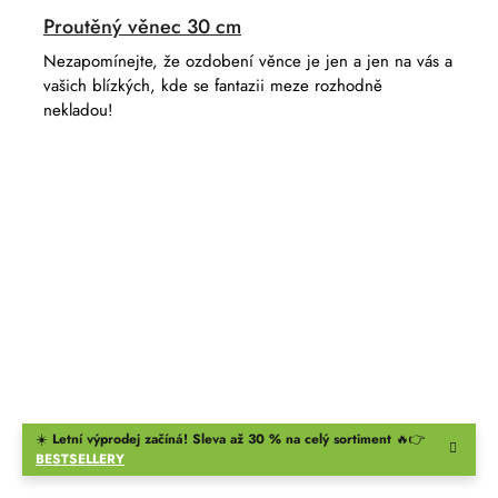
Proutěný věnec 30 cm
Nezapomínejte, že ozdobení věnce je jen a jen na vás a
vašich blízkých, kde se fantazii meze rozhodně
nekladou!
☀️
Letní výprodej začíná! Sleva až 30 % na celý sortiment
🔥👉
BESTSELLERY