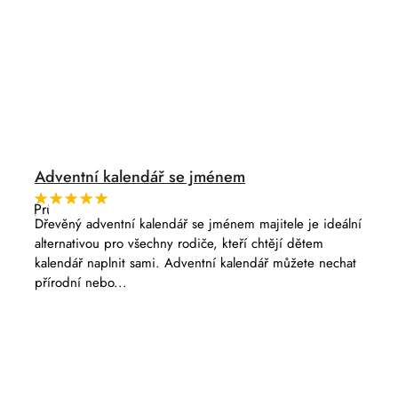
Adventní kalendář se jménem
Průměrné
hodnocení
Dřevěný adventní kalendář se jménem majitele je ideální
produktu
alternativou pro všechny rodiče, kteří chtějí dětem
je
5,0
kalendář naplnit sami. Adventní kalendář můžete nechat
z
přírodní nebo...
5
hvězdiček.