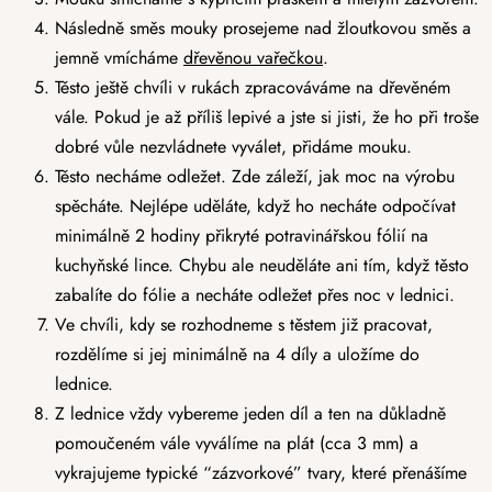
Následně směs mouky prosejeme nad žloutkovou směs a
jemně vmícháme
dřevěnou vařečkou
.
Těsto ještě chvíli v rukách zpracováváme na dřevěném
vále. Pokud je až příliš lepivé a jste si jisti, že ho při troše
dobré vůle nezvládnete vyválet, přidáme mouku.
Těsto necháme odležet. Zde záleží, jak moc na výrobu
spěcháte. Nejlépe uděláte, když ho necháte odpočívat
minimálně 2 hodiny přikryté potravinářskou fólií na
kuchyňské lince. Chybu ale neuděláte ani tím, když těsto
zabalíte do fólie a necháte odležet přes noc v lednici.
Ve chvíli, kdy se rozhodneme s těstem již pracovat,
rozdělíme si jej minimálně na 4 díly a uložíme do
lednice.
Z lednice vždy vybereme jeden díl a ten na důkladně
pomoučeném vále vyválíme na plát (cca 3 mm) a
vykrajujeme typické “zázvorkové” tvary, které přenášíme