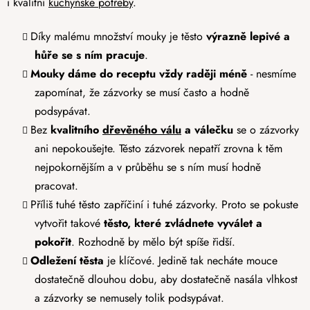
i kvalitní
kuchyňské potřeby
.
Díky malému množství mouky je těsto
výrazně lepivé a
hůře se s ním pracuje
.
Mouky dáme do receptu vždy raději méně
- nesmíme
zapomínat, že zázvorky se musí často a hodně
podsypávat.
Bez
kvalitního
dřevěného válu
a válečku
se o zázvorky
ani nepokoušejte. Těsto zázvorek nepatří zrovna k těm
nejpokornějším a v průběhu se s ním musí hodně
pracovat.
Příliš tuhé těsto zapříčiní i tuhé zázvorky. Proto se pokuste
vytvořit takové
těsto, které zvládnete vyválet a
pokořit
. Rozhodně by mělo být spíše řidší.
Odležení těsta
je klíčové. Jedině tak necháte mouce
dostatečně dlouhou dobu, aby dostatečně nasála vlhkost
a zázvorky se nemusely tolik podsypávat.