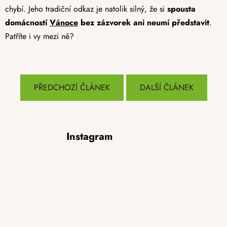
chybí. Jeho tradiční odkaz je natolik silný, že si
spousta
domácností
Vánoce
bez zázvorek ani neumí představit
.
Patříte i vy mezi ně?
PŘEDCHOZÍ ČLÁNEK
DALŠÍ ČLÁNEK
Z
Instagram
á
p
a
t
í