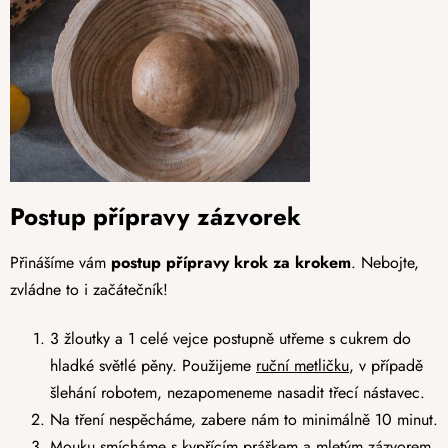
Postup přípravy zázvorek
Přinášíme vám
postup přípravy krok za krokem
. Nebojte,
zvládne to i začátečník!
3 žloutky a 1 celé vejce postupně utřeme s cukrem do
hladké světlé pěny. Použijeme
ruční metličku
, v případě
šlehání robotem, nezapomeneme nasadit třecí nástavec.
Na tření nespěcháme, zabere nám to minimálně 10 minut.
Mouku smícháme s kypřícím práškem a mletým zázvorem.