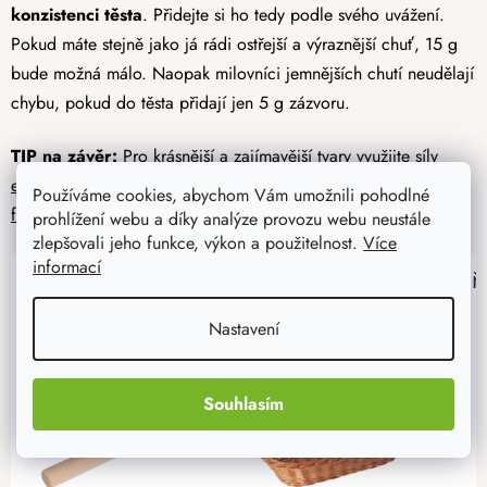
konzistenci těsta
. Přidejte si ho tedy podle svého uvážení.
Pokud máte stejně jako já rádi ostřejší a výraznější chuť, 15 g
bude možná málo. Naopak milovníci jemnějších chutí neudělají
chybu, pokud do těsta přidají jen 5 g zázvoru.
TIP na závěr:
Pro krásnější a zajímavější tvary využijte síly
embosovaných válečků
,
razítek na těsto
a tradičních
dřevěných
Používáme cookies, abychom Vám umožnili pohodlné
forem na perníky
.
prohlížení webu a díky analýze provozu webu neustále
zlepšovali jeho funkce, výkon a použitelnost.
Více
informací
Nastavení
Souhlasím