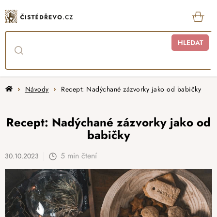
Přejít
na
obsah
KOŠ
HLEDAT
Domů
Návody
Recept: Nadýchané zázvorky jako od babičky
Recept: Nadýchané zázvorky jako od
babičky
5 min čtení
30.10.2023