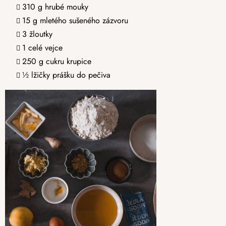
310 g hrubé mouky
15 g mletého sušeného zázvoru
3 žloutky
1 celé vejce
250 g cukru krupice
½ lžičky prášku do pečiva