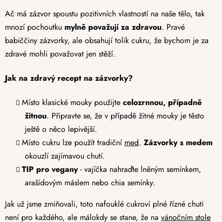
Ač má zázvor spoustu pozitivních vlastností na naše tělo, tak
mnozí pochoutku
mylně považují za zdravou
. Pravé
babiččiny zázvorky, ale obsahují tolik cukru, že bychom je za
zdravé mohli považovat jen stěží.
Jak na zdravý recept na zázvorky?
Místo klasické mouky použijte
celozrnnou, případně
žitnou
. Připravte se, že v případě žitné mouky je těsto
ještě o něco lepivější.
Místo cukru lze použít tradiční
med
.
Zázvorky s medem
okouzlí zajímavou chutí.
TIP pro vegany
- vajíčka nahraďte lněným semínkem,
arašídovým máslem nebo chia semínky.
Jak už jsme zmiňovali, toto nafouklé cukroví plné řízné chuti
není pro každého, ale málokdy se stane, že na
vánočním stole