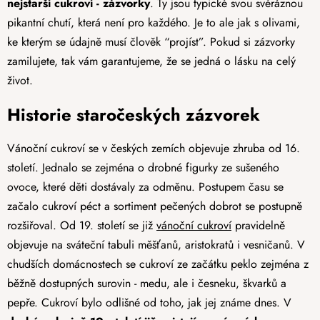
nejstarší cukroví - zázvorky
. Ty jsou typické svou svéráznou
pikantní chutí, která není pro každého. Je to ale jak s olivami,
ke kterým se údajně musí člověk “projíst”. Pokud si zázvorky
zamilujete, tak vám garantujeme, že se jedná o lásku na celý
život.
Historie staročeských zázvorek
Vánoční cukroví se v českých zemích objevuje zhruba od 16.
století. Jednalo se zejména o drobné figurky ze sušeného
ovoce, které děti dostávaly za odměnu. Postupem času se
začalo cukroví péct a sortiment pečených dobrot se postupně
rozšiřoval. Od 19. století se již
vánoční cukroví
pravidelně
objevuje na sváteční tabuli měšťanů, aristokratů i vesničanů. V
chudších domácnostech se cukroví ze začátku peklo zejména z
běžně dostupných surovin - medu, ale i česneku, škvarků a
pepře. Cukroví bylo odlišné od toho, jak jej známe dnes. V