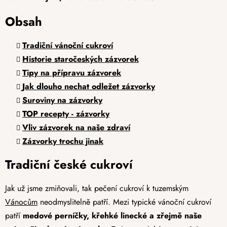
Obsah
Tradiční vánoční cukroví
Historie staročeských zázvorek
Tipy na přípravu zázvorek
Jak dlouho nechat odležet zázvorky
Suroviny na zázvorky
TOP recepty - zázvorky
Vliv zázvorek na naše zdraví
Zázvorky trochu jinak
Tradiční české cukroví
Jak už jsme zmiňovali, tak pečení cukroví k tuzemským
Vánocům
neodmyslitelně patří. Mezi typické vánoční cukroví
patří
medové perníčky, křehké linecké a zřejmě naše