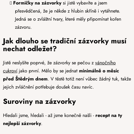
Formičky na zázvorky
si jistě vybavíte a jsem
přesvědčená, že je někde z hlubin skříně i vytáhnete.
Jedná se o zvláštní tvary, které měly připomínat kořen
zázvoru.
Jak dlouho se tradiční zázvorky musí
nechat odležet?
Jistě neslyšíte poprvé, že zázvorky se pečou z
vánočního
cukroví
jako první. Mělo by se jednat
minimálně o měsíc
před Štědrým dnem
. V těstě totiž není vůbec žádný tuk, takže
jejich zvláčnění potřebuje doušek času navíc.
Suroviny na zázvorky
Hledali jsme, hledali - až jsme konečně našli -
recept na ty
nejlepší zázvorky
.