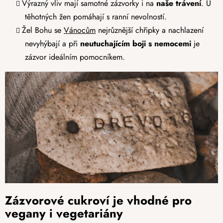
Výrazný vliv mají samotné zázvorky i na
naše trávení
. U
těhotných žen pomáhají s ranní nevolností.
Žel Bohu se
Vánocům
nejrůznější chřipky a nachlazení
nevyhýbají a při
neutuchajícím boji s nemocemi
je
zázvor ideálním pomocníkem.
Zázvorové cukroví je vhodné pro
vegany i vegetariány