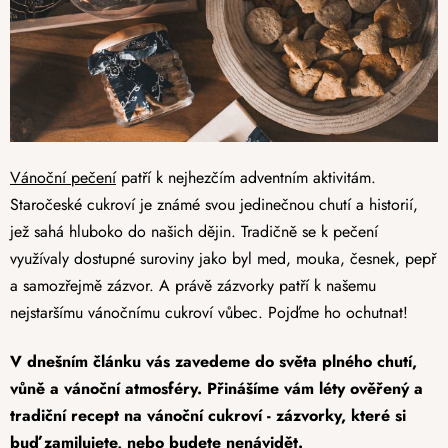
Vánoční pečení
patří k nejhezčím adventním aktivitám.
Staročeské cukroví je známé svou jedinečnou chutí a historií,
jež sahá hluboko do našich dějin. Tradičně se k pečení
využívaly dostupné suroviny jako byl med, mouka, česnek, pepř
a samozřejmě zázvor. A právě zázvorky patří k našemu
nejstaršímu vánočnímu cukroví vůbec. Pojďme ho ochutnat!
V dnešním článku vás zavedeme do světa plného chutí,
vůně a vánoční atmosféry. Přinášíme vám léty ověřený a
tradiční recept na vánoční cukroví - zázvorky, které si
buď zamilujete, nebo budete nenávidět.