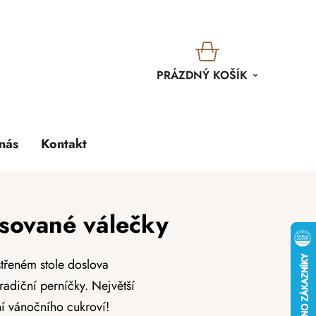
KOŠÍK
PRÁZDNÝ KOŠÍK
nás
Kontakt
osované válečky
třeném stole doslova
radiční perníčky. Největší
í vánočního cukroví!