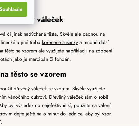
Souhlasím
embosovaný váleček
vá či jinak nadýchaná těsta. Skvěle ale padnou na
 linecké a jiné třeba
kořeněné sušenky
a mnohé další
na těsto se vzorem ale využijete například i na zdobení
motách jako je marcipán či fondán.
na těsto se vzorem
použít dřevěný váleček se vzorem. Skvěle využijete
ím vánočního cukroví. Dřevěný váleček sám o sobě
Aby byl výsledek co nejefektivnější, použijte na válení
ovím dejte ještě na 5 minut do lednice, aby byl vzor
.