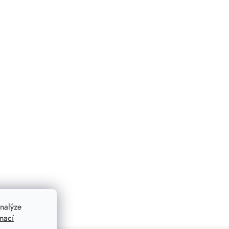
nalýze
mací