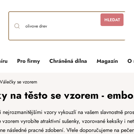
HLEDAT
íru
Pro firmy
Chráněná dílna
Magazín
O 
Válečky se vzorem
y na těsto se vzorem - emb
 nejrozmanitějšími vzory vykouzlí na vašem slavnostně pros
 vzorem vyrobíte atraktivní sušenky, vzorované keksíky i net
ne následné pracné zdobení. Vřele doporučujeme na pečen