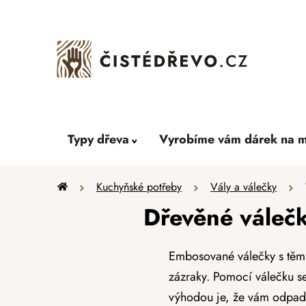
Přejít
na
obsah
Typy dřeva
Vyrobíme vám dárek na m
Domů
Kuchyňské potřeby
Vály a válečky
Dřevěné válečk
Embosované válečky s těmi
zázraky. Pomocí válečku se
výhodou je, že vám odpad