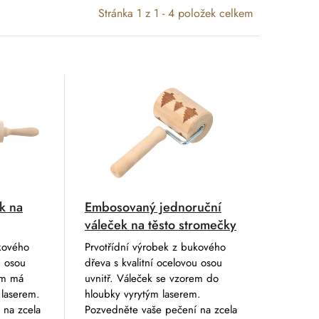
Stránka
1
z
1
-
4
položek celkem
k na
Embosovaný jednoruční
váleček na těsto stromečky
ukového
Prvotřídní výrobek z bukového
u osou
dřeva s kvalitní ocelovou osou
em má
uvnitř. Váleček se vzorem do
 laserem.
hloubky vyrytým laserem.
 na zcela
Pozvedněte vaše pečení na zcela