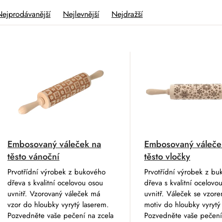
Nejprodávanější
Nejlevnější
Nejdražší
V
Embosovaný váleček na
Embosovaný váleče
těsto vánoční
těsto vločky
Prvotřídní výrobek z bukového
Prvotřídní výrobek z b
dřeva s kvalitní ocelovou osou
dřeva s kvalitní ocelovo
uvnitř. Vzorovaný váleček má
uvnitř. Váleček se vzor
vzor do hloubky vyrytý laserem.
motiv do hloubky vyrytý
Pozvedněte vaše pečení na zcela
Pozvedněte vaše pečení