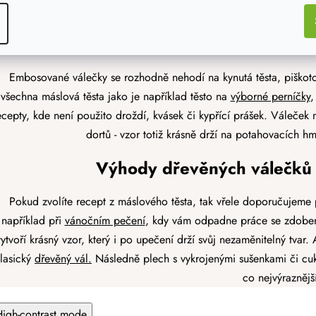
l
á
d
Na jaký typ těsta použít 
a
c
Embosované válečky se rozhodně nehodí na kynutá těsta, piškoto
í
všechna máslová těsta jako je například těsto na
výborné perníčky
,
p
ecepty, kde není použito droždí, kvásek či kypřící prášek. Váleček 
r
v
dortů - vzor totiž krásně drží na potahovacích h
k
y
Výhody dřevěných válečků 
v
ý
Pokud zvolíte recept z máslového těsta, tak vřele doporučujeme 
p
například při
vánočním pečení
, kdy vám odpadne práce se zdoben
i
vytvoří krásný vzor, který i po upečení drží svůj nezaměnitelný tvar. 
s
u
lasický
dřevěný vál.
Následně plech s vykrojenými sušenkami či cukr
co nejvýraznější
High-contrast mode