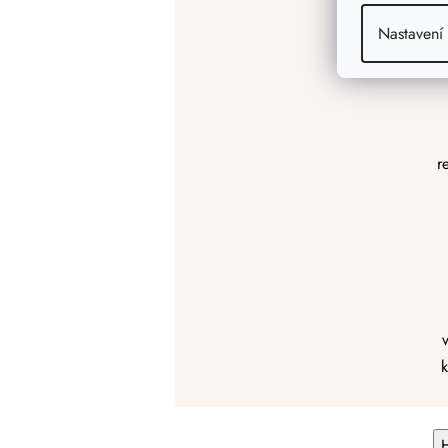
Nastavení
r
k