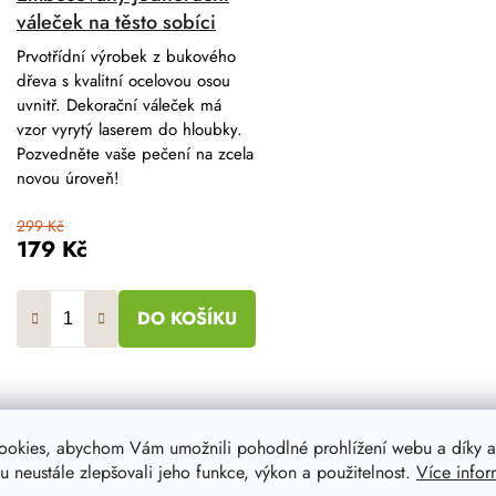
váleček na těsto sobíci
Prvotřídní výrobek z bukového
dřeva s kvalitní ocelovou osou
uvnitř. Dekorační váleček má
vzor vyrytý laserem do hloubky.
Pozvedněte vaše pečení na zcela
novou úroveň!
299 Kč
179 Kč
DO KOŠÍKU
ookies, abychom Vám umožnili pohodlné prohlížení webu a díky a
O
 neustále zlepšovali jeho funkce, výkon a použitelnost.
Více infor
v