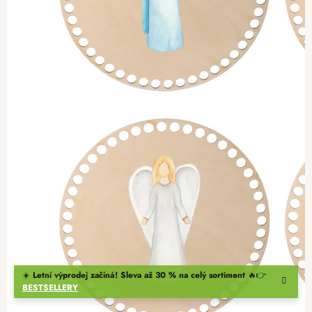
☀️
Letní výprodej začíná! Sleva až 30 % na celý sortiment
🔥👉
BESTSELLERY