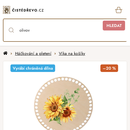
Přejít
na
obsah
KOŠ
HLEDAT
Domů
Háčkování a pletení
Víka na košíky
Vyrábí chráněná dílna
–20 %