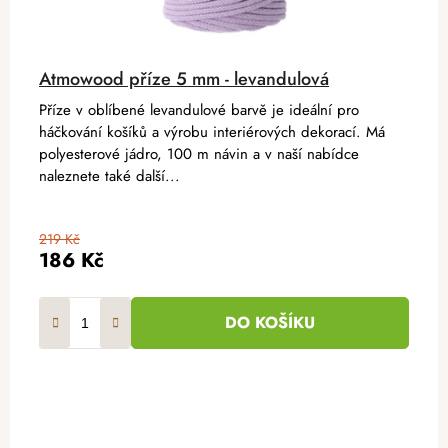
Atmowood příze 5 mm - levandulová
Příze v oblíbené levandulové barvě je ideální pro
háčkování košíků a výrobu interiérových dekorací. Má
polyesterové jádro, 100 m návin a v naší nabídce
naleznete také další...
219 Kč
186 Kč
DO KOŠÍKU