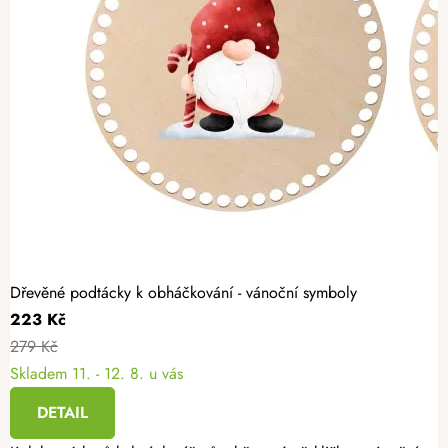
Dřevěné podtácky k obháčkování - vánoční symboly
223 Kč
279 Kč
Skladem
11. - 12. 8. u vás
DETAIL