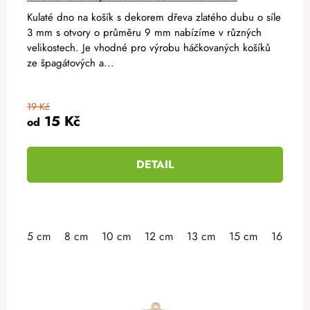
Kulaté dno na košík s dekorem dřeva zlatého dubu o síle
3 mm s otvory o průměru 9 mm nabízíme v různých
velikostech. Je vhodné pro výrobu háčkovaných košíků
ze špagátových a...
19 Kč
15 Kč
od
DETAIL
5 cm
8 cm
10 cm
12 cm
13 cm
15 cm
16 cm