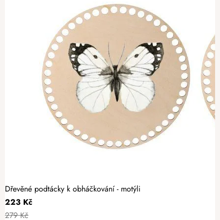
Dřevěné podtácky k obháčkování - motýli
223 Kč
279 Kč