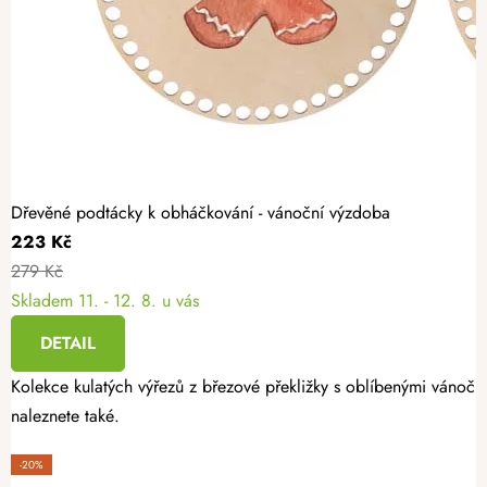
Dřevěné podtácky k obháčkování - vánoční výzdoba
223 Kč
279 Kč
Skladem
11. - 12. 8. u vás
DETAIL
Kolekce kulatých výřezů z březové překližky s oblíbenými vánoční
naleznete také.
-20%