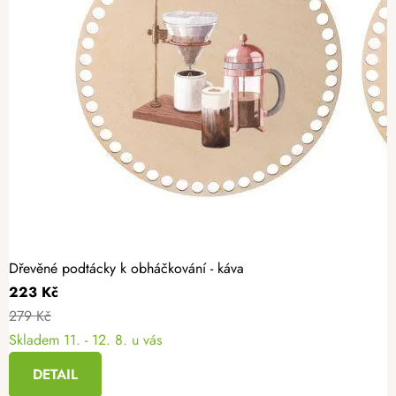
Dřevěné podtácky k obháčkování - káva
223 Kč
279 Kč
Skladem
11. - 12. 8. u vás
DETAIL