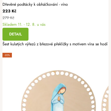
Dřevěné podtácky k obháčkování - víno
223 Kč
279 Kč
Skladem
11. - 12. 8. u vás
DETAIL
Šest kulatých výřezů z březové překližky s motivem vína se hodí n
-20%