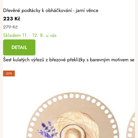
Dřevěné podtácky k obháčkování - jarní věnce
223 Kč
279 Kč
Skladem
11. - 12. 8. u vás
DETAIL
Šest kulatých výřezů z březové překližky s barevným motivem se h
-20%