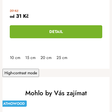
39 Kč
31 Kč
od
DETAIL
10 cm
15 cm
20 cm
25 cm
High-contrast mode
Mohlo by Vás zajímat
ATMOWOOD
-20%