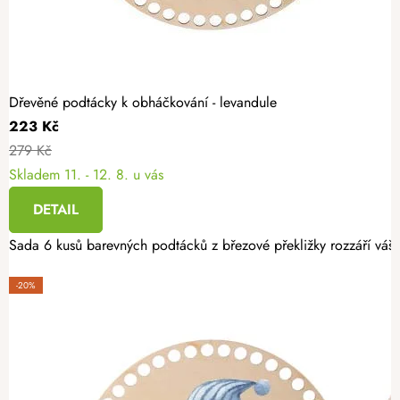
Dřevěné podtácky k obháčkování - levandule
223 Kč
279 Kč
Skladem
11. - 12. 8. u vás
DETAIL
Sada 6 kusů barevných podtácků z březové překližky rozzáří váš i
-20%