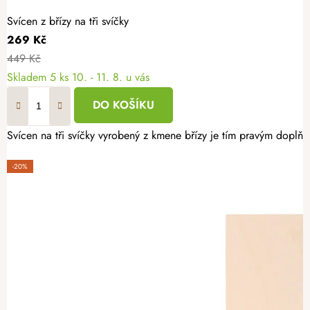
Svícen z břízy na tři svíčky
269 Kč
449 Kč
Skladem
5 ks
10. - 11. 8. u vás
DO KOŠÍKU
Svícen na tři svíčky vyrobený z kmene břízy je tím pravým doplňkem
-20%