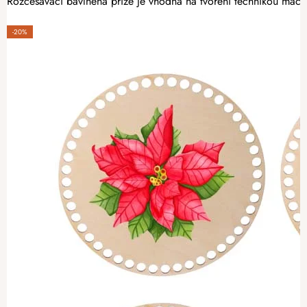
Rozčesávací bavlněná příze je vhodná na tvoření technikou macram
-20%