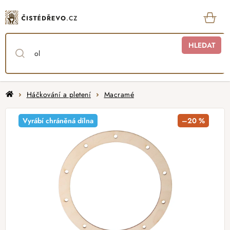
Přejít
na
obsah
KOŠ
HLEDAT
Domů
Háčkování a pletení
Macramé
Vyrábí chráněná dílna
–20 %