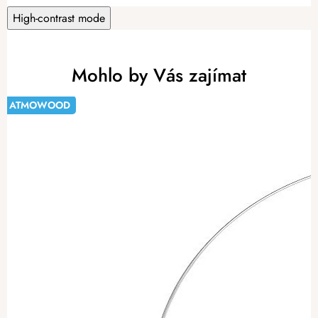
High-contrast mode
Mohlo by Vás zajímat
ATMOWOOD
-20%