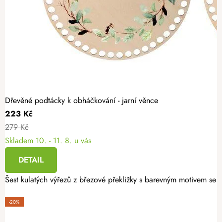
Dřevěné podtácky k obháčkování - jarní věnce
223 Kč
279 Kč
Skladem
10. - 11. 8. u vás
DETAIL
Šest kulatých výřezů z březové překližky s barevným motivem se h
-20%