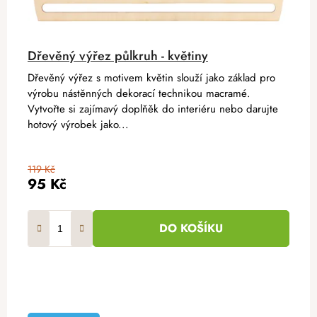
Dřevěný výřez půlkruh - květiny
Dřevěný výřez s motivem květin slouží jako základ pro
výrobu nástěnných dekorací technikou macramé.
Vytvořte si zajímavý doplňěk do interiéru nebo darujte
hotový výrobek jako...
119 Kč
95 Kč
DO KOŠÍKU