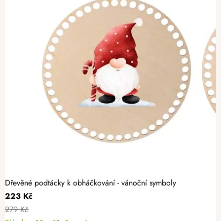
Dřevěné podtácky k obháčkování - vánoční symboly
223 Kč
279 Kč