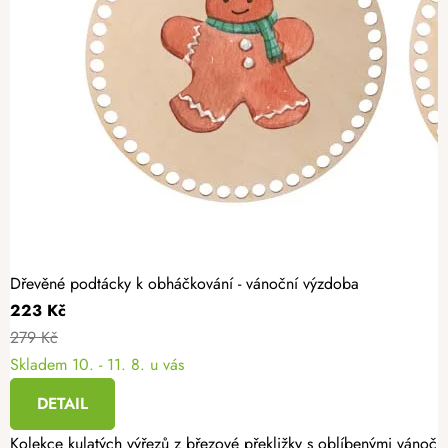
Dřevěné podtácky k obháčkování - vánoční výzdoba
223 Kč
279 Kč
Skladem
10. - 11. 8. u vás
DETAIL
Kolekce kulatých výřezů z březové překližky s oblíbenými vánoční