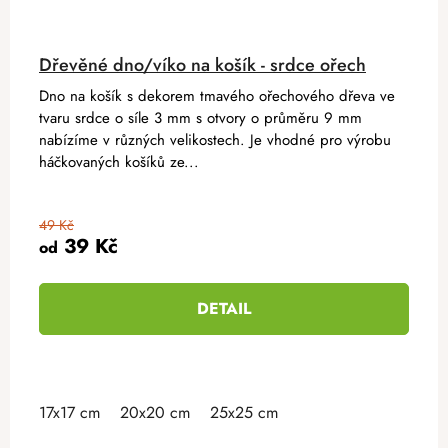
Dřevěné dno/víko na košík - srdce ořech
Dno na košík s dekorem tmavého ořechového dřeva ve
tvaru srdce o síle 3 mm s otvory o průměru 9 mm
nabízíme v různých velikostech. Je vhodné pro výrobu
háčkovaných košíků ze...
49 Kč
39 Kč
od
DETAIL
17x17 cm
20x20 cm
25x25 cm