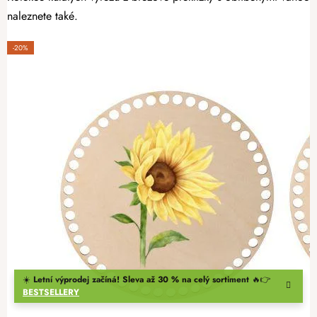
naleznete také.
-20%
☀️
Letní výprodej začíná! Sleva až 30 % na celý sortiment
🔥👉
BESTSELLERY