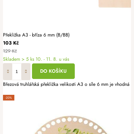
Překližka A3 - bříza 6 mm (B/BB)
103 Kč
129 Kč
Skladem
> 5 ks
10. - 11. 8. u vás
DO KOŠÍKU
Březová truhlářská překližka velikosti A3 o síle 6 mm je vhodná k
-20%