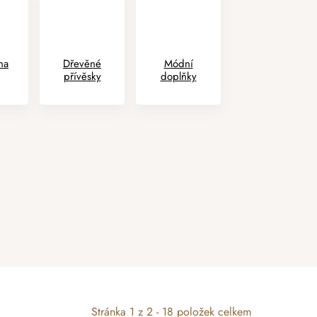
na
Dřevěné
Módní
přívěsky
doplňky
Stránka
1
z
2
-
18
položek celkem