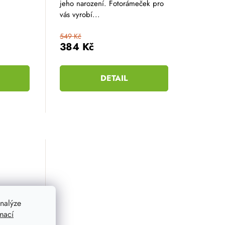
hvězdiček.
jeho narození. Fotorámeček pro
vás vyrobí...
549 Kč
384 Kč
DETAIL
nalýze
mací