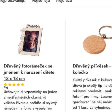
Nejprodávanější
Nejlevnější
Nejdražší
V
Dřevěný fotorámeček se
Dřevěný přívěsek -
jménem k narození dítěte
kolečko
13 x 18 cm
Kulatý přívěsek z bukov
dřeva je skvělý tip na d
Průměrné
hodnocení
reklamní předmět i prak
Uchovejte si vzpomínky na jeden
produktu
řešení pro firmy. Lasero
z nejšťastnějších okamžiků
je
5,0
gravírování na něj nabíz
vašeho života a pořiďte si stylový
z
od 1 kusu za výhodnou.
rámeček na fotku s vypáleným
5