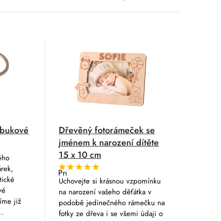
 bukové
Dřevěný fotorámeček se
jménem k narození dítěte
15 x 10 cm
ého
árek,
Průměrné
tické
hodnocení
Uchovejte si krásnou vzpomínku
produktu
vé
na narození vašeho děťátka v
je
5,0
íme již
podobě jedinečného rámečku na
z
..
fotky ze dřeva i se všemi údaji o
5