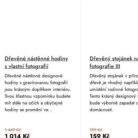
Dřevěné nástěnné hodiny
Dřevěný stojánek n
s vlastní fotografií
fotografie III
Dřevěné nástěnné designové
Dřevěný stojánek v přír
hodiny s gravírovanou fotografií
dřevě je vhodný napříkl
jsou krásným doplňkem interiéru.
umístění rodinné fotogra
Svou šťastnou vzpomínku budete
Tento krásný designový 
mít stále na očích a obyčejné
bude výborně zapadat d
hodiny se promění ve...
domácnosti.
1 449 Kč
199 Kč
1 014 Kč
159 Kč