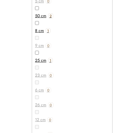
5 cm
0
50 cm
2
8 cm
1
9 cm
0
25 cm
1
23 cm
0
6 cm
0
26 cm
0
12 cm
0