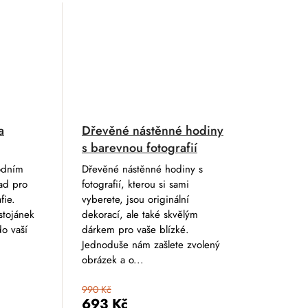
a
Dřevěné nástěnné hodiny
s barevnou fotografií
odním
Dřevěné nástěnné hodiny s
ad pro
fotografií, kterou si sami
fie.
vyberete, jsou originální
stojánek
dekorací, ale také skvělým
o vaší
dárkem pro vaše blízké.
Jednoduše nám zašlete zvolený
obrázek a o...
990 Kč
693 Kč