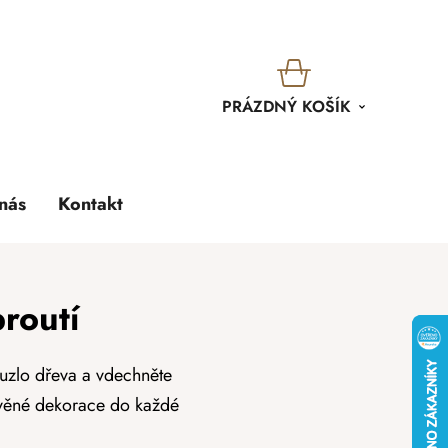
KOŠÍK
PRÁZDNÝ KOŠÍK
nás
Kontakt
routí
ouzlo dřeva a vdechněte
řevěné dekorace do každé