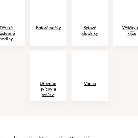
Dětské
Fotorámečky
Bytové
Věšáky 
ástěnné
doplňky
klíče
hodiny
Dřevěné
Věnce
svícny a
svíčky