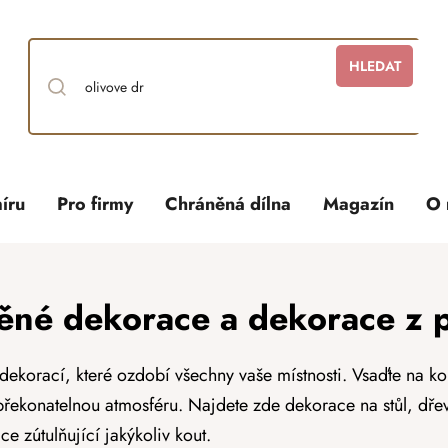
HLEDAT
íru
Pro firmy
Chráněná dílna
Magazín
O 
ěné dekorace a dekorace z p
dekorací, které ozdobí všechny vaše místnosti. Vsaďte na k
nepřekonatelnou atmosféru. Najdete zde dekorace na stůl, d
ce zútulňující jakýkoliv kout.