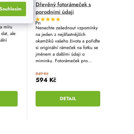
 16GB
Dřevěný fotorámeček s
Souhlasím
porodními údaji
ikosti 16
ném
Průměrné
na míru
hodnocení
Nenechte zešednout vzpomínky
produktu
dat, ale
na jeden z nejšťastnějších
je
5,0
ální
okamžiků vašeho života a pořiďte
z
si originální rámeček na fotku se
5
hvězdiček.
jménem a dalšími údaji o
miminku. Fotorámeček pro...
849 Kč
594 Kč
DETAIL