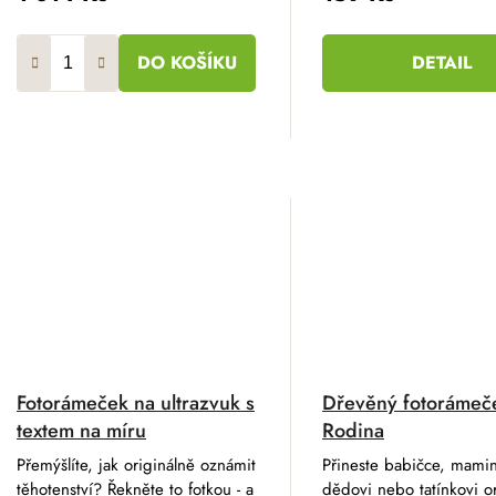
DO KOŠÍKU
DETAIL
Fotorámeček na ultrazvuk s
Dřevěný fotorámeč
textem na míru
Rodina
Přemýšlíte, jak originálně oznámit
Přineste babičce, mami
těhotenství? Řekněte to fotkou - a
dědovi nebo tatínkovi or