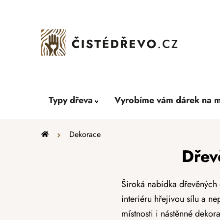
Přejít
na
obsah
Typy dřeva
Vyrobíme vám dárek na m
Domů
Dekorace
Dřev
Široká nabídka dřevěných 
interiéru hřejivou sílu a 
místnosti i nástěnné dekora