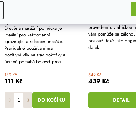
Masážní kartáč proti
Dřevěný USB disk
celulitidě
Praktický flash disk o vel
GB v atraktivním dřevě
Průměrné
hodnocení
provedení s krabičkou 
Dřevěná masážní pomůcka je
produktu
vám pomůže se zálohou 
ideální pro každodenní
je
5,0
poslouží také jako origin
zpevňující a relaxační masáže.
z
dárek.
Pravidelné používání má
5
hvězdiček.
pozitivní vliv na stav pokožky a
účinně pomáhá bojovat proti...
139 Kč
549 Kč
111 Kč
439 Kč
DO KOŠÍKU
DETAIL