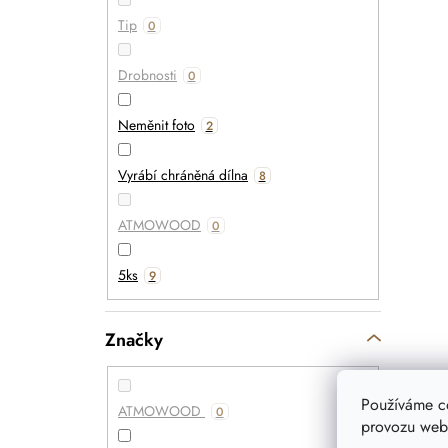
Tip
0
Drobnosti
0
Neměnit foto
2
Vyrábí chráněná dílna
8
ATMOWOOD
0
5ks
9
Značky
Používáme c
ATMOWOOD
0
provozu webu