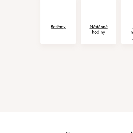
Betlémy
Nástěnné
hodiny
n
P
Ř