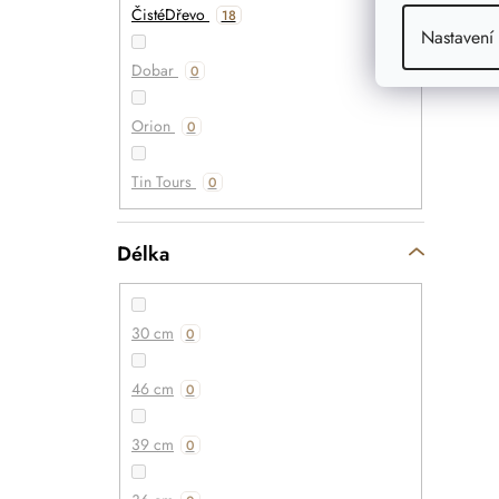
ČistéDřevo
18
Nastavení
Dobar
0
Orion
0
Tin Tours
0
Délka
30 cm
0
46 cm
0
39 cm
0