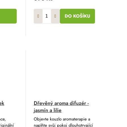
DO KOŠÍKU
ek
Dřevěný aroma difuzér -
jasmín a lilie
nce,
Objevte kouzlo aromaterapie a
iginální
naplňte svůj pokoj dlouhotrvající