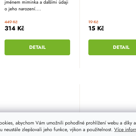
hvězdiček.
jménem miminka a dalšími údaji
o jeho narození....
449 Kč
19 Kč
314 Kč
15 Kč
DETAIL
DETAIL
ookies, abychom Vám umožnili pohodlné prohlížení webu a díky a
 neustále zlepšovali jeho funkce, výkon a použitelnost.
Více infor