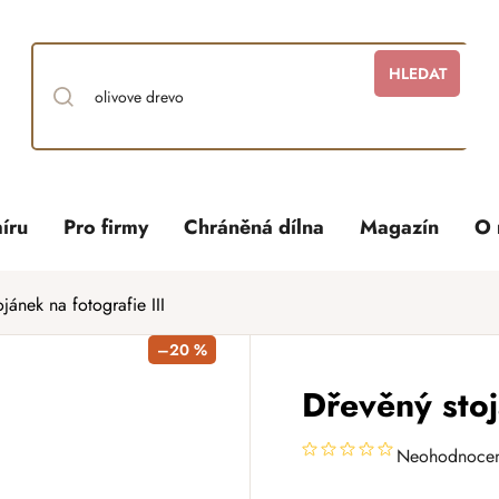
HLEDAT
íru
Pro firmy
Chráněná dílna
Magazín
O 
jánek na fotografie III
–20 %
Dřevěný stoj
Neohodnoce