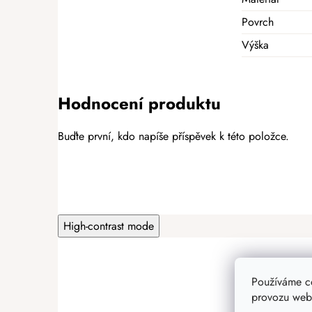
Povrch
Výška
Hodnocení produktu
Buďte první, kdo napíše příspěvek k této položce.
PŘIDAT HODNOCENÍ
High-contrast mode
Používáme c
provozu webu