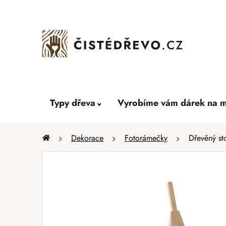
Přejít
na
obsah
Typy dřeva
Vyrobíme vám dárek na m
Domů
Dekorace
Fotorámečky
Dřevěný sto