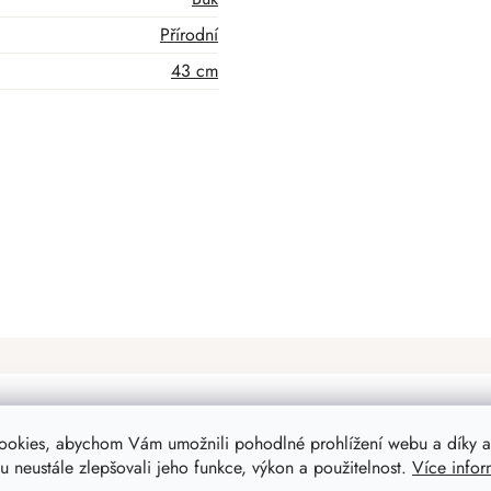
Přírodní
43 cm
ookies, abychom Vám umožnili pohodlné prohlížení webu a díky a
Mohlo by Vás zajímat
 neustále zlepšovali jeho funkce, výkon a použitelnost.
Více infor