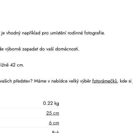
je vhodný například pro umístění rodinné fotografie.
ude výborně zapadat do vaší domácnosti.
ližně 42 cm.
e vašich představ? Máme v nabídce velký výběr
fotorámečků
, kde si 
0.22 kg
25 cm
6 cm
Buk