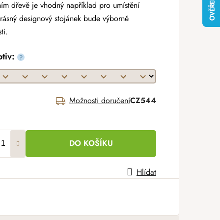
ním dřevě je vhodný například pro umístění
 krásný designový stojánek bude výborně
ti.
otiv:
?
Možnosti doručení
CZ544
DO KOŠÍKU
Hlídat