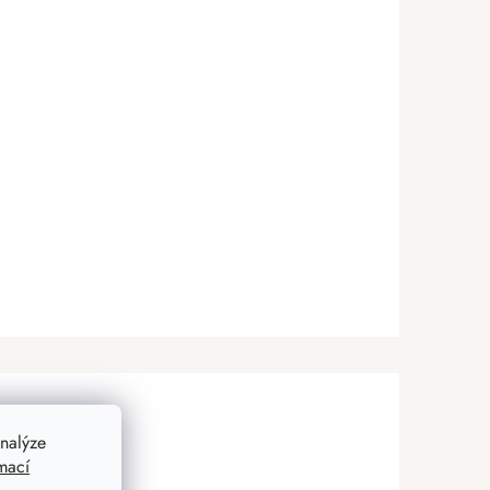
nalýze
mací