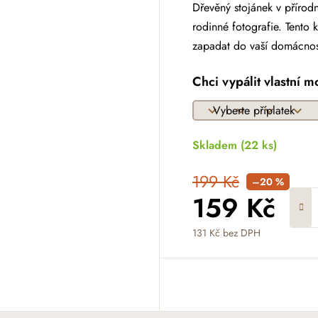
Dřevěný stojánek v přírod
rodinné fotografie. Tento
zapadat do vaší domácnos
Chci vypálit vlastní m
Skladem
(22 ks)
199 Kč
–20 %
159 Kč
131 Kč
bez DPH
Měrná cena: