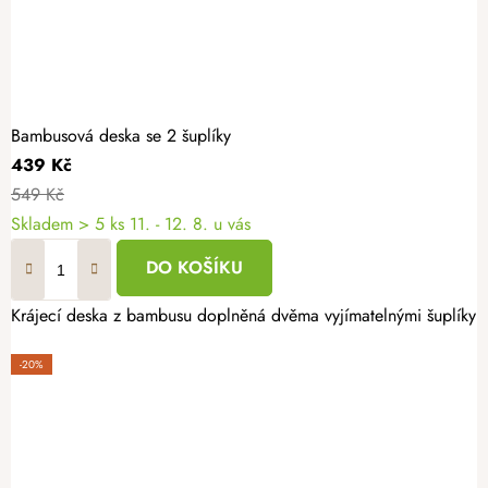
Bambusová deska se 2 šuplíky
439 Kč
549 Kč
Skladem
> 5 ks
11. - 12. 8. u vás
DO KOŠÍKU
Krájecí deska z bambusu doplněná dvěma vyjímatelnými šuplíky V
-20%