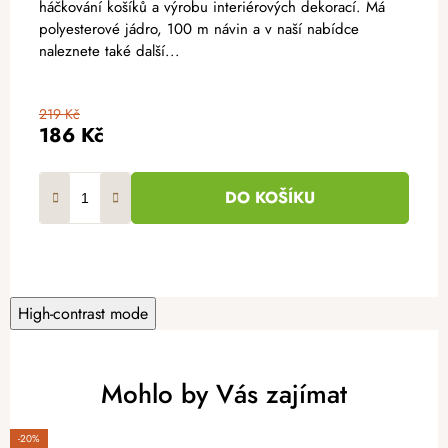
háčkování košíků a výrobu interiérových dekorací. Má
polyesterové jádro, 100 m návin a v naší nabídce
naleznete také další...
219 Kč
186 Kč
DO KOŠÍKU
High-contrast mode
Mohlo by Vás zajímat
-20%