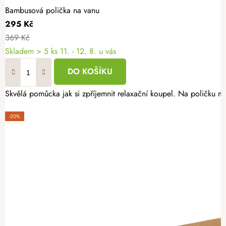
Bambusová polička na vanu
295 Kč
369 Kč
Skladem
> 5 ks
11. - 12. 8. u vás
DO KOŠÍKU
Skvělá pomůcka jak si zpříjemnit relaxační koupel. Na poličku m
-20%