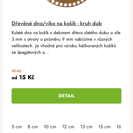
Dřevěné dno/víko na košík - kruh dub
Kulaté dno na košík s dekorem dřeva zlatého dubu o síle
3 mm s otvory o průměru 9 mm nabízíme v různých
velikostech. Je vhodné pro výrobu háčkovaných košíků
ze špagátových a...
19 Kč
15 Kč
od
DETAIL
5 cm
8 cm
10 cm
12 cm
13 cm
15 cm
16 cm