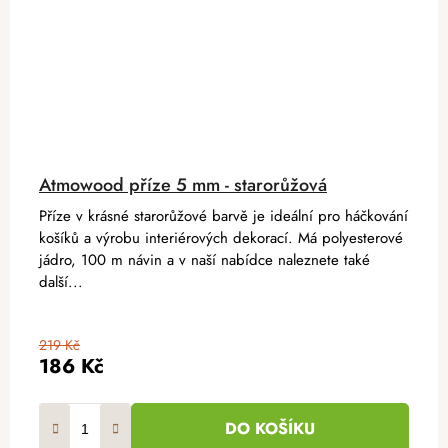
Atmowood příze 5 mm - starorůžová
Příze v krásné starorůžové barvě je ideální pro háčkování
košíků a výrobu interiérových dekorací. Má polyesterové
jádro, 100 m návin a v naší nabídce naleznete také
další...
219 Kč
186 Kč
DO KOŠÍKU