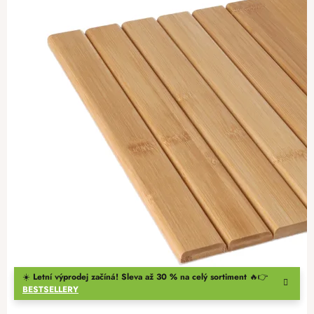
☀️
Letní výprodej začíná! Sleva až 30 % na celý sortiment
🔥👉
BESTSELLERY