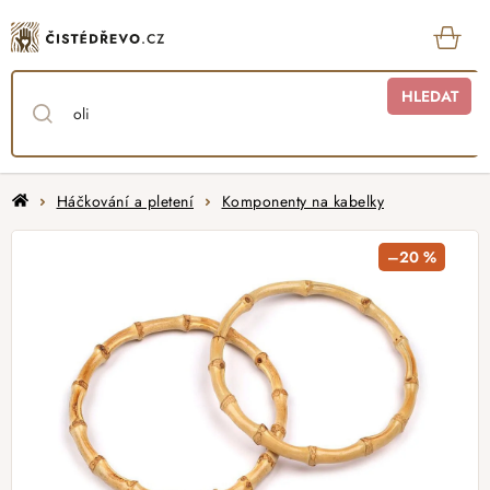
Přejít
na
obsah
KOŠ
HLEDAT
Domů
Háčkování a pletení
Komponenty na kabelky
–20 %