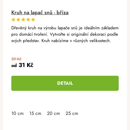
Kruh na lapač snů - bříza
Dřevěný kruh na výrobu lapače snů je ideálním základem
pro domácí tvoření. Vytvořte si originální dekoraci podle
svých představ. Kruh nabízíme v různých velikostech.
39 Kč
31 Kč
od
DETAIL
10 cm
15 cm
20 cm
25 cm