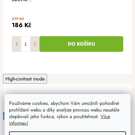
219 Kč
186 Kč
DO KOŠÍKU
High-contrast mode
Mohlo by Vás zajímat
Používáme cookies, abychom Vám umožnili pohodlné
prohlížení webu a díky analýze provozu webu neustále
ATMOWOOD
ATMOWOOD
ATMOWOOD
ATMOWOOD
ATMOWOOD
ATMOWOOD
ATMOWOOD
ATMOWOOD
ATMOWOOD
ATMOWOOD
ATMOWOOD
zlepšovali jeho funkce, výkon a použitelnost.
Více
-15%
informací