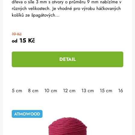
dřeva o síle 3 mm s otvory o průměru 9 mm nabízíme v
různých velikostech. Je vhodné pro výrobu háčkovaných
košíků ze špagátových...
19 Kč
15 Kč
od
DETAIL
5 cm
8 cm
10 cm
12 cm
13 cm
15 cm
16 cm
ATMOWOOD