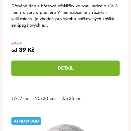
Dřevěné dno z březové překližky ve tvaru srdce o síle 3
mm s otvory o průměru 9 mm nabízíme v různých
velikostech. Je vhodné pro výrobu háčkovaných košíků
ze špagátových a...
49 Kč
39 Kč
od
DETAIL
17x17 cm
20x20 cm
25x25 cm
ATMOWOOD