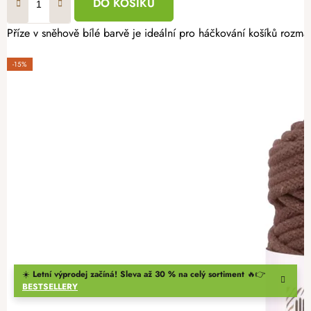
DO KOŠÍKU
Příze v sněhově bílé barvě je ideální pro háčkování košíků rozma
-15%
☀️
Letní výprodej začíná! Sleva až 30 % na celý sortiment
🔥👉
BESTSELLERY