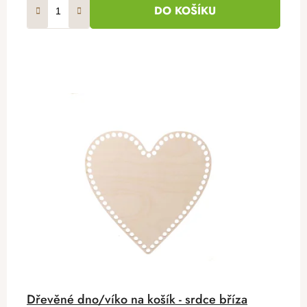
DO KOŠÍKU
Dřevěné dno/víko na košík - srdce bříza