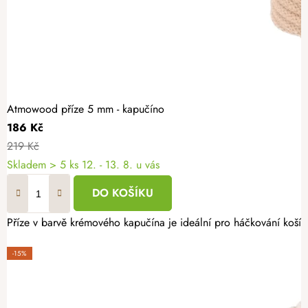
Atmowood příze 5 mm - kapučíno
186 Kč
219 Kč
Skladem
> 5 ks
12. - 13. 8. u vás
DO KOŠÍKU
Příze v barvě krémového kapučína je ideální pro háčkování košíků
-15%