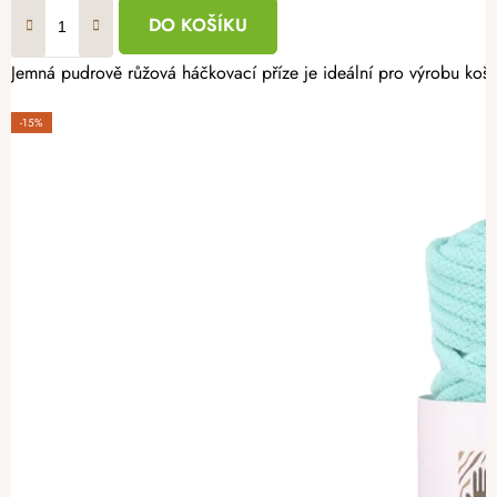
DO KOŠÍKU
Jemná pudrově růžová háčkovací příze je ideální pro výrobu košík
-15%