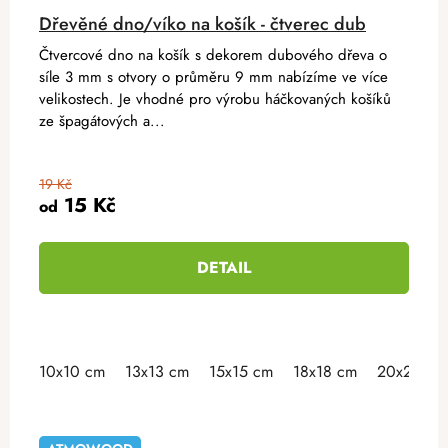
Dřevěné dno/víko na košík - čtverec dub
Čtvercové dno na košík s dekorem dubového dřeva o
síle 3 mm s otvory o průměru 9 mm nabízíme ve více
velikostech. Je vhodné pro výrobu háčkovaných košíků
ze špagátových a...
19 Kč
15 Kč
od
DETAIL
10x10 cm
13x13 cm
15x15 cm
18x18 cm
20x20 cm