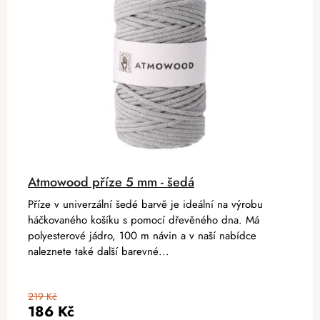
Atmowood příze 5 mm - šedá
Příze v univerzální šedé barvě je ideální na výrobu
háčkovaného košíku s pomocí dřevěného dna. Má
polyesterové jádro, 100 m návin a v naší nabídce
naleznete také další barevné...
219 Kč
186 Kč