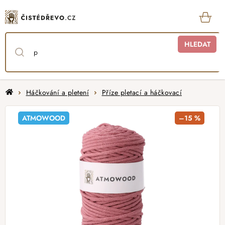
Přejít
na
obsah
KOŠ
HLEDAT
Domů
Háčkování a pletení
Příze pletací a háčkovací
ATMOWOOD
–15 %