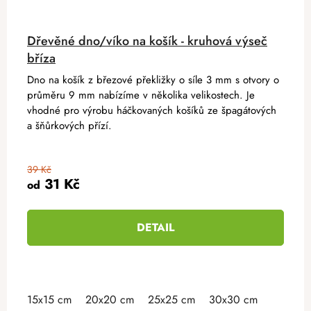
Dřevěné dno/víko na košík - kruhová výseč
bříza
Dno na košík z březové překližky o síle 3 mm s otvory o
průměru 9 mm nabízíme v několika velikostech. Je
vhodné pro výrobu háčkovaných košíků ze špagátových
a šňůrkových přízí.
39 Kč
31 Kč
od
DETAIL
15x15 cm
20x20 cm
25x25 cm
30x30 cm