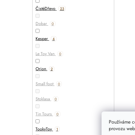
ČistéDřevo
23
Dobar
0
Kesper
4
Le Toy Van
0
Orion
2
Small foot
0
Stoklasa
0
Tin Tours
0
Používáme c
provozu webu
TookyToy
1