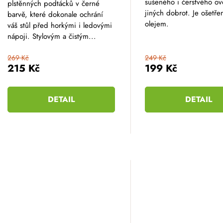
sušeného i čerstvého ov
plstěnných podtácků v černé
jiných dobrot. Je ošetře
barvě, které dokonale ochrání
olejem.
váš stůl před horkými i ledovými
nápoji. Stylovým a čistým...
269 Kč
249 Kč
215 Kč
199 Kč
DETAIL
DETAIL