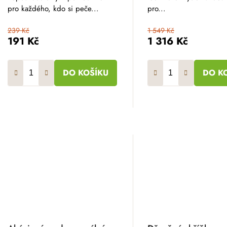
pro každého, kdo si peče...
pro...
239 Kč
1 549 Kč
191 Kč
1 316 Kč
DO KOŠÍKU
DO K