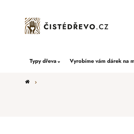
Přejít
na
obsah
Typy dřeva
Vyrobíme vám dárek na m
Domů