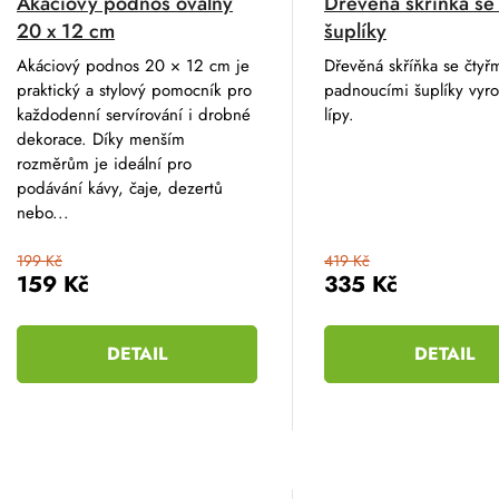
Akáciový podnos oválný
Dřevěná skříňka se
20 x 12 cm
šuplíky
Akáciový podnos 20 × 12 cm je
Dřevěná skříňka se čtyř
praktický a stylový pomocník pro
padnoucími šuplíky vyr
každodenní servírování i drobné
lípy.
dekorace. Díky menším
rozměrům je ideální pro
podávání kávy, čaje, dezertů
nebo...
199 Kč
419 Kč
159 Kč
335 Kč
DETAIL
DETAIL