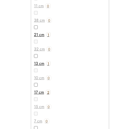
11 cm
0
38 cm
0
21 cm
1
32 cm
0
13 cm
1
10 cm
0
17 cm
2
15 cm
0
7 cm
0