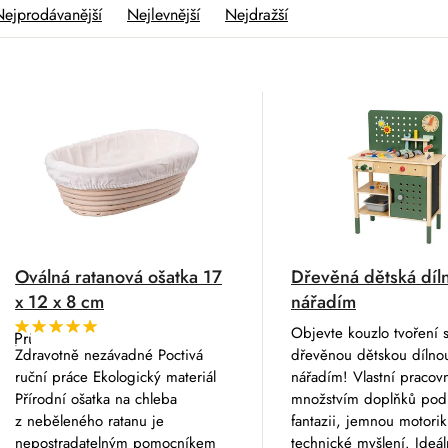
Nejprodávanější
Nejlevnější
Nejdražší
V
Oválná ratanová ošatka 17
Dřevěná dětská díl
x 12 x 8 cm
nářadím
Objevte kouzlo tvoření 
Průměrné
hodnocení
Zdravotně nezávadné Poctivá
dřevěnou dětskou dílno
produktu
ruční práce Ekologický materiál
nářadím! Vlastní pracovn
je
5,0
Přírodní ošatka na chleba
množstvím doplňků pod
z
z neběleného ratanu je
fantazii, jemnou motorik
5
hvězdiček.
nepostradatelným pomocníkem
technické myšlení. Ideál