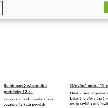
DETAIL
DO K
Bambusový zásobník s
Dřevěná miska 12 
podtácky 12 ks
Neokoukaná originální 
bukového dřeva s prům
Zásobník z bambusového dřeva
cm je skvělá k servírován
obsahuje 12 kusů pevných