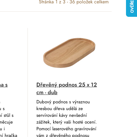
Stránka
1
z
3
-
36
položek celkem
na s
Dřevěný podnos 25 x 12
cm - dub
s
Dubový podnos s výraznou
u s
kresbou dřeva udělá ze
í stůl s
servírování kávy nevšední
něcuje
zážitek, který vaši hosté ocení.
u i
Pomocí laserového gravírování
ní hračka
vám z dřevěného podnosu