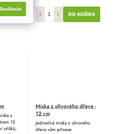
Souhlasím
OŠÍKU
DO KOŠÍKU
cm
Miska z olivového dřeva -
12 cm
miska z
ěrem 12
Jedinečná miska z olivového
í oříšků,
dřeva vám přinese