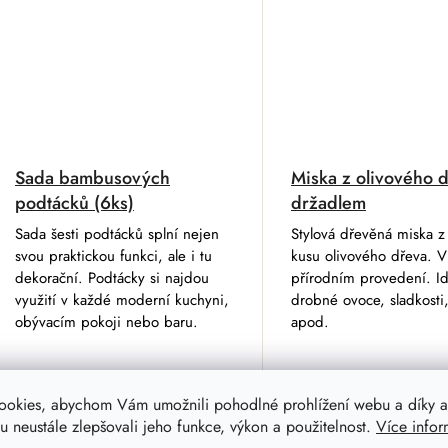
Sada bambusových
Miska z olivového d
podtácků (6ks)
držadlem
Sada šesti podtácků splní nejen
Stylová dřevěná miska 
svou praktickou funkci, ale i tu
kusu olivového dřeva. V
dekorační. Podtácky si najdou
přírodním provedení. Id
využití v každé moderní kuchyni,
drobné ovoce, sladkosti,
obývacím pokoji nebo baru.
apod.
ookies, abychom Vám umožnili pohodlné prohlížení webu a díky a
229 Kč
339 Kč
 neustále zlepšovali jeho funkce, výkon a použitelnost.
Více infor
183 Kč
203 Kč