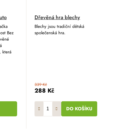
uto
Dřevěná hra blechy
ačka
Blechy jsou tradiční dětská
nost Bez
společenská hra.
evěné
á
 která
339 Kč
288 Kč
DO KOŠÍKU