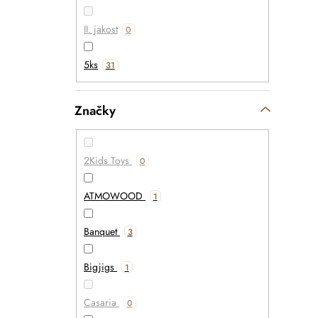
II. jakost
0
5ks
31
Značky
2Kids Toys
0
ATMOWOOD
1
Banquet
3
Bigjigs
1
Casaria
0