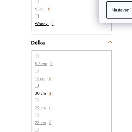
Vilac
Nastavení
0
Woody
1
Délka
8.5 cm
0
18 cm
0
30 cm
2
29 cm
0
28 cm
0