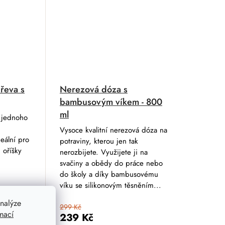
řeva s
Nerezová dóza s
bambusovým víkem - 800
ml
z jednoho
Vysoce kvalitní nerezová dóza na
eální pro
potraviny, kterou jen tak
 oříšky
nerozbijete. Využijete ji na
svačiny a obědy do práce nebo
do školy a díky bambusovému
víku se silikonovým těsněním...
nalýze
299 Kč
mací
239 Kč