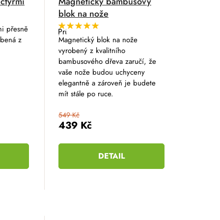
 čtyřmi
Magnetický bambusový
blok na nože
mi přesně
Průměrné
hodnocení
obená z
Magnetický blok na nože
produktu
vyrobený z kvalitního
je
5,0
bambusového dřeva zaručí, že
z
vaše nože budou uchyceny
5
hvězdiček.
elegantně a zároveň je budete
mít stále po ruce.
549 Kč
439 Kč
DETAIL