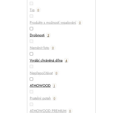
Tip
0
Produkty s možností vypalování
0
Drobnosti
2
Neměnit foto
0
Vyrábí chráněná dílna
4
Nepřepočitávat
0
ATMOWOOD
1
Pratelný potah
0
ATMOWOOD PREMIUM
0