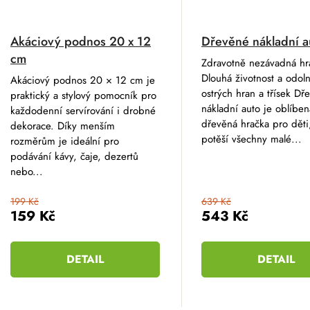
Akáciový podnos 20 x 12
Dřevěné nákladní a
cm
Zdravotně nezávadná hr
Dlouhá životnost a odol
Akáciový podnos 20 × 12 cm je
ostrých hran a třísek Dř
praktický a stylový pomocník pro
nákladní auto je oblíben
každodenní servírování i drobné
dřevěná hračka pro děti,
dekorace. Díky menším
potěší všechny malé...
rozměrům je ideální pro
podávání kávy, čaje, dezertů
nebo...
199 Kč
639 Kč
159 Kč
543 Kč
DETAIL
DETAIL