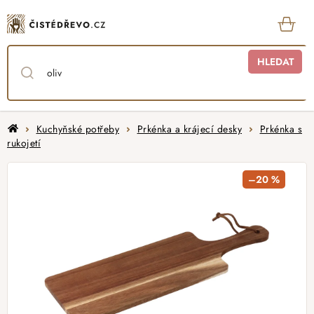
Přejít
na
obsah
KOŠ
HLEDAT
Domů
Kuchyňské potřeby
Prkénka a krájecí desky
Prkénka s
rukojetí
–20 %