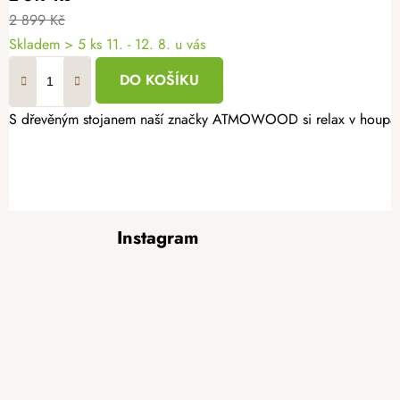
2 899 Kč
Skladem
> 5 ks
11. - 12. 8. u vás
DO KOŠÍKU
S dřevěným stojanem naší značky ATMOWOOD si relax v houpací sí
Z
Instagram
á
p
a
t
í