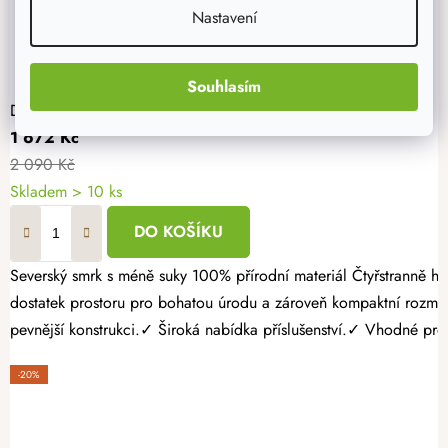
Nastavení
Souhlasím
Dřevěný vyvýšený záhon 120 x 60 x 60 cm
1 672 Kč
2 090 Kč
Skladem > 10 ks
DO KOŠÍKU
Severský smrk s méně suky 100% přírodní materiál Čtyřstranně hoblovaný masiv Pěstujte vlastní zeleninu, bylinky nebo jahody jednoduše a s radostí. Dřevěný vyvýšený záhon 120 × 60 × 60 cm nabízí
dostatek prostoru pro bohatou úrodu a zároveň kompaktní rozmě
pevnější konstrukci.✓ Široká nabídka příslušenství.✓ Vhodné pro p
-20%