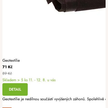
Geotextílie
71 Kč
89 Kč
Skladem
> 5 ks
11. - 12. 8. u vás
DETAIL
Geotextílie je nedílnou součástí vyvýšených záhonů. Spolehlivě oc