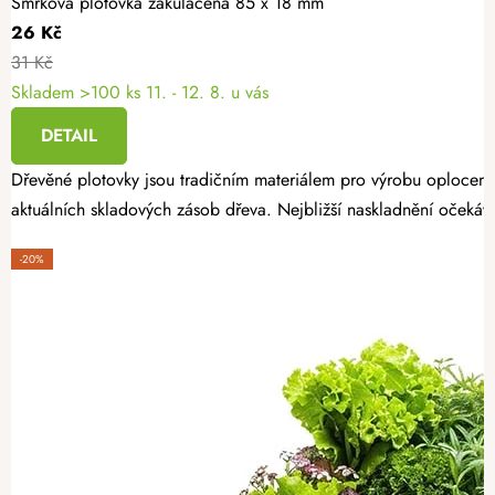
Smrková plotovka zakulacená 85 x 18 mm
26 Kč
31 Kč
Skladem >100 ks
11. - 12. 8. u vás
DETAIL
Dřevěné plotovky jsou tradičním materiálem pro výrobu oplocení
aktuálních skladových zásob dřeva. Nejbližší naskladnění očekáv
-20%