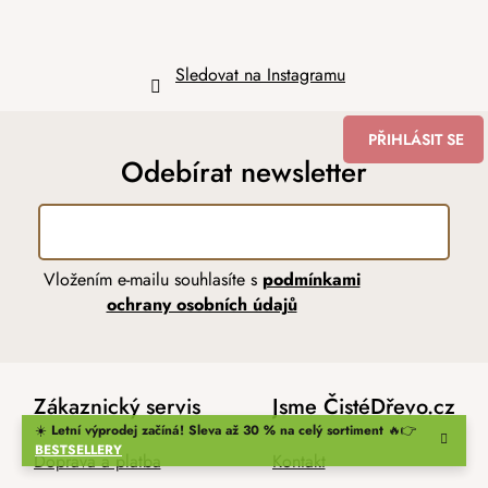
Sledovat na Instagramu
PŘIHLÁSIT SE
Odebírat newsletter
Vložením e-mailu souhlasíte s
podmínkami
ochrany osobních údajů
Zákaznický servis
Jsme ČistéDřevo.cz
☀️
Letní výprodej začíná! Sleva až 30 % na celý sortiment
🔥👉
BESTSELLERY
Doprava a platba
Kontakt