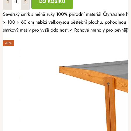
DO KOŠÍKU
Severský smrk s méně suky 100% přírodní materiál Čtyřstranně hoblovaný masiv Proměňte svou zahradu v místo plné čerstvé zeleniny, voňavých bylinek a sladkých jahod. Opálený dřevěný vyvýšený záhon 160
× 100 × 60 cm nabízí velkorysou pěstební plochu, pohodlnou pr
smrkový masiv pro vyšší odolnost.✓ Rohové hranoly pro pevnější k
-20%