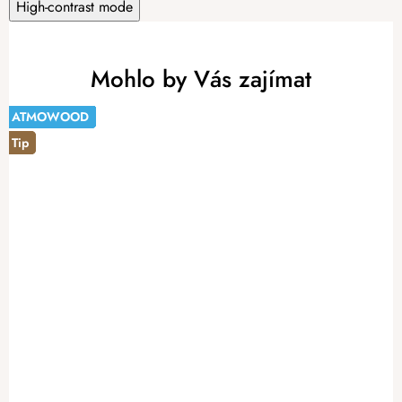
High-contrast mode
Mohlo by Vás zajímat
ATMOWOOD
ATMOWOOD
Tip
ATMOWOOD
ATMOWOOD
ATMOWOOD
ATMOWOOD
ATMOWOOD
ATMOWOOD
ATMOWOOD
-14%
Tip
Tip