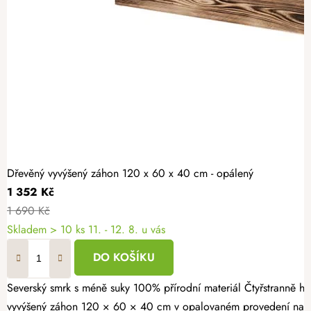
Dřevěný vyvýšený záhon 120 x 60 x 40 cm - opálený
1 352 Kč
1 690 Kč
Skladem > 10 ks
11. - 12. 8. u vás
DO KOŠÍKU
Severský smrk s méně suky 100% přírodní materiál Čtyřstranně hoblovaný masiv Vypěstujte si čerstvé bylinky, zeleninu nebo jahody v záhonu, který spojuje přírodní vzhled s dlouhou životností. Dřevěný
vyvýšený záhon 120 × 60 × 40 cm v opalovaném provedení nabízí