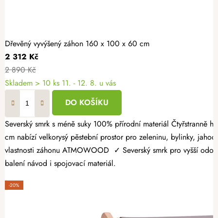
Dřevěný vyvýšený záhon 160 x 100 x 60 cm
2 312 Kč
2 890 Kč
Skladem > 10 ks
11. - 12. 8. u vás
DO KOŠÍKU
Severský smrk s méně suky 100% přírodní materiál Čtyřstranně hoblovaný masiv Dopřejte si radost z vlastní úrody a vytvořte si zahrádku přesně podle svých představ. Dřevěný vyvýšený záhon 160 × 100 × 60
cm nabízí velkorysý pěstební prostor pro zeleninu, bylinky, jahody
vlastnosti záhonu ATMOWOOD ✓ Severský smrk pro vyšší odolnost.
balení návod i spojovací materiál.
-20%