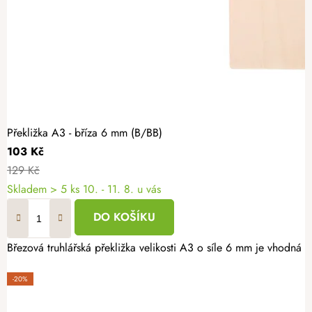
Překližka A3 - bříza 6 mm (B/BB)
103 Kč
129 Kč
Skladem
> 5 ks
10. - 11. 8. u vás
DO KOŠÍKU
Březová truhlářská překližka velikosti A3 o síle 6 mm je vhodná k
-20%