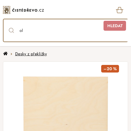
Přejít
na
obsah
KOŠ
HLEDAT
Domů
Desky z překližky
–20 %