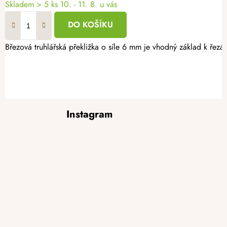
Skladem
> 5 ks
10. - 11. 8. u vás
DO KOŠÍKU
Březová truhlářská překližka o síle 6 mm je vhodný základ k řezán
Z
Instagram
á
p
a
t
í