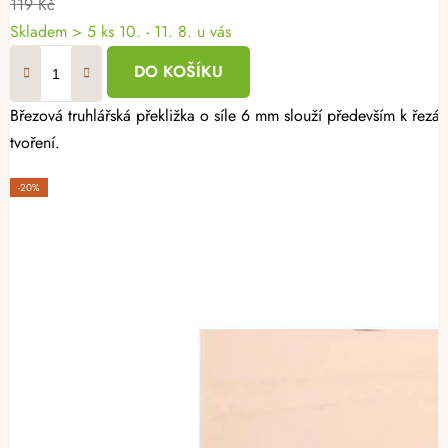
119 Kč
Skladem
> 5 ks
10. - 11. 8. u vás
DO KOŠÍKU
Březová truhlářská překližka o síle 6 mm slouží především k řezán
tvoření.
-20%