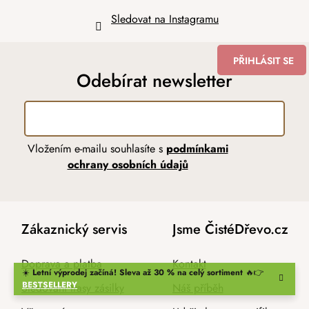
Sledovat na Instagramu
PŘIHLÁSIT SE
Odebírat newsletter
Vložením e-mailu souhlasíte s
podmínkami
ochrany osobních údajů
Zákaznický servis
Jsme ČistéDřevo.cz
Doprava a platba
Kontakt
☀️
Letní výprodej začíná! Sleva až 30 % na celý sortiment
🔥👉
BESTSELLERY
Sledování trasy zásilky
Náš příběh