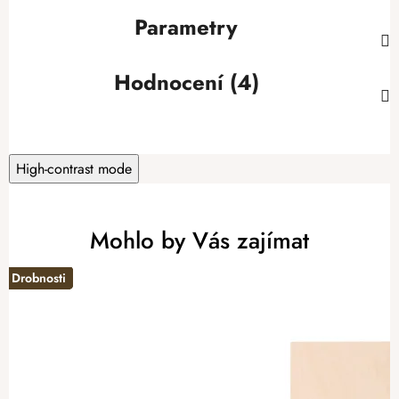
Parametry
Hodnocení (4)
High-contrast mode
Mohlo by Vás zajímat
Drobnosti
Drobnosti
Drobnosti
-20%