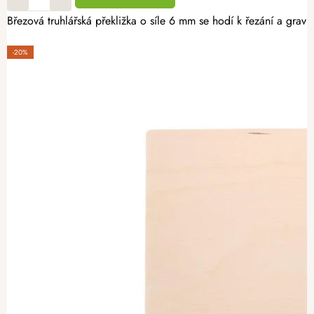
Březová truhlářská překližka o síle 6 mm se hodí k řezání a graví
-20%