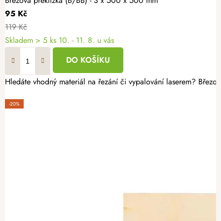
Březová překližka (B/BB) - 3 x 500 x 500 mm
95 Kč
119 Kč
Skladem
> 5 ks
10. - 11. 8. u vás
DO KOŠÍKU
Hledáte vhodný materiál na řezání či vypalování laserem? Březov
-20%