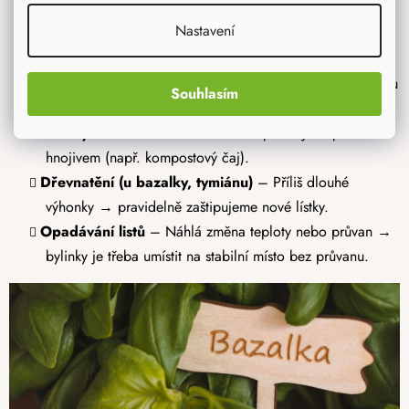
Lepkavé listy, pavučinky
- škůdci (mšice, svilušky) →
Nastavení
opláchneme vlažnou vodou nebo použijeme přírodní
postřik (např. mýdlový roztok).
Plíseň na půdě
– Přemokření a špatná cirkulace vzduchu
Souhlasím
→ je třeba zalévat méně a více větrat.
Pomalý růst
– Nedostatek živin → přihnojíme přírodním
hnojivem (např. kompostový čaj).
Dřevnatění (u bazalky, tymiánu)
– Příliš dlouhé
výhonky → pravidelně zaštipujeme nové lístky.
Opadávání listů
– Náhlá změna teploty nebo průvan →
bylinky je třeba umístit na stabilní místo bez průvanu.