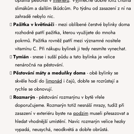
oplatila pěstovat v
interiéru
. Výjimečně dobře totiž chutná
slimákům a dalším škůdcům. Po týdnu od zasazení z ní na
zahradě nebylo nic.
Pažitka
v květináči
- mezi oblíbené čerstvé bylinky doma
rozhodně patří pažitka, kterou využijete do mnoha
pokrmů. Pažitka rovněž patří mezi významné nositele
vitamínu C. Při nákupu bylinek ji tedy nesmíte vynechat.
Tymián
- snese i sušší půdu a tato bylinka je velice
nenáročná na pěstování.
Pěstování máty a meduňky doma
- obě bylinky se
skvěle hodí do
limonád
i čajů, dobře se rozrůstají a
rychle se obnovují.
Rozmarýn
- pěstování rozmarýnu v bytě vřele
doporučujeme. Rozmarýn totiž nesnáší mrazy, tudíž při
zasazení v exteriéru byste na
podzim
museli přesazovat a
hledat vhodnější umístění. Navíc rozmarýn velice hezky
vypadá, neusychá, neodkvétá a dobře obrůstá.