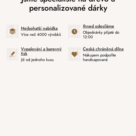
Ihned odesíláme
Nejbohatší nabídka
Objednávky přijaté do
Více než 4000 výrobků
12:00
Vypalování a barevný
Česká chráněná dílna
tisk
Nákupem podpoříte
Již od jednoho kusu
handicapované