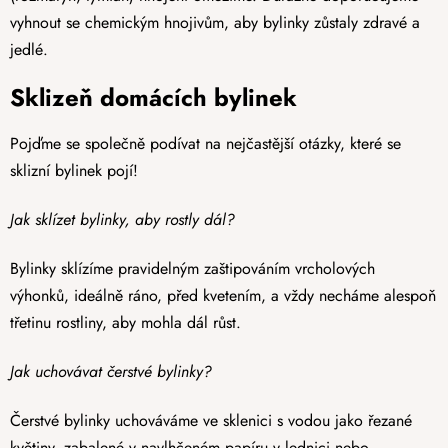
vyhnout se chemickým hnojivům, aby bylinky zůstaly zdravé a
jedlé.
Sklizeň domácích bylinek
Pojďme se společně podívat na nejčastější otázky, které se
sklizní bylinek pojí!
Jak sklízet bylinky, aby rostly dál?
Bylinky sklízíme pravidelným zaštipováním vrcholových
výhonků, ideálně ráno, před kvetením, a vždy necháme alespoň
třetinu rostliny, aby mohla dál růst.
Jak uchovávat čerstvé bylinky?
Čerstvé bylinky uchováváme ve sklenici s vodou jako řezané
květiny, zabalené v navlhčeném papíru v lednici nebo