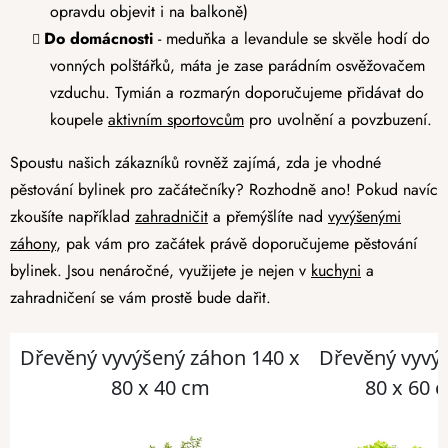
opravdu objevit i na balkoně)
Do domácnosti
- meduňka a levandule se skvěle hodí do
vonných polštářků, máta je zase parádním osvěžovačem
vzduchu. Tymián a rozmarýn doporučujeme přidávat do
koupele
aktivním sportovcům
pro uvolnění a povzbuzení.
Spoustu našich zákazníků rovněž zajímá, zda je vhodné
pěstování bylinek pro začátečníky? Rozhodně ano! Pokud navíc
zkoušíte například
zahradničit
a přemýšlíte nad
vyvýšenými
záhony
, pak vám pro začátek právě doporučujeme pěstování
bylinek. Jsou nenáročné, využijete je nejen v
kuchyni
a
zahradničení se vám prostě bude dařit.