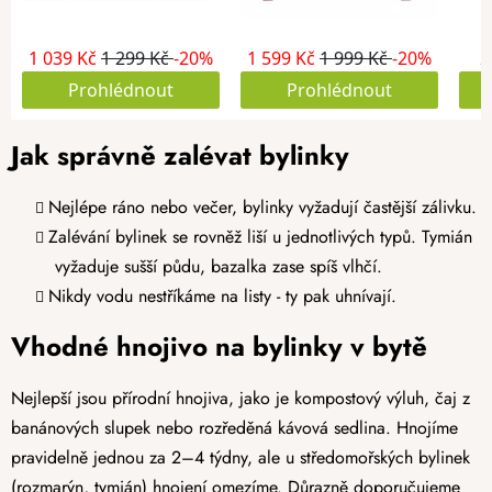
Jak správně zalévat bylinky
Nejlépe ráno nebo večer, bylinky vyžadují častější zálivku.
Zalévání bylinek se rovněž liší u jednotlivých typů. Tymián
vyžaduje sušší půdu, bazalka zase spíš vlhčí.
Nikdy vodu nestříkáme na listy - ty pak uhnívají.
Vhodné hnojivo na bylinky v bytě
Nejlepší jsou přírodní hnojiva, jako je kompostový výluh, čaj z
banánových slupek nebo rozředěná kávová sedlina. Hnojíme
pravidelně jednou za 2–4 týdny, ale u středomořských bylinek
(rozmarýn, tymián) hnojení omezíme. Důrazně doporučujeme