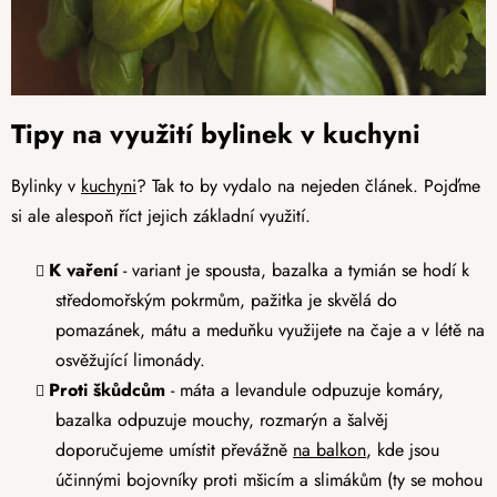
Tipy na využití bylinek v kuchyni
Bylinky v
kuchyni
? Tak to by vydalo na nejeden článek. Pojďme
si ale alespoň říct jejich základní využití.
K vaření
- variant je spousta, bazalka a tymián se hodí k
středomořským pokrmům, pažitka je skvělá do
pomazánek, mátu a meduňku využijete na čaje a v létě na
osvěžující limonády.
Proti škůdcům
- máta a levandule odpuzuje komáry,
bazalka odpuzuje mouchy, rozmarýn a šalvěj
doporučujeme umístit převážně
na balkon
, kde jsou
účinnými bojovníky proti mšicím a slimákům (ty se mohou