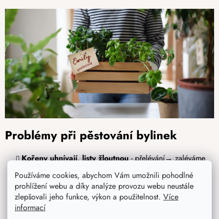
Problémy při pěstování bylinek
Kořeny uhnívají, listy žloutnou
- přelévání→ zaléváme
méně a zajistíme drenáž.
Používáme cookies, abychom Vám umožnili pohodlné
Bylinky
blednou, vytahují se
- nedostatek světla →
prohlížení webu a díky analýze provozu webu neustále
zlepšovali jeho funkce, výkon a použitelnost.
Více
umístíme je na slunné místo nebo použijeme umělé
informací
osvětlení.