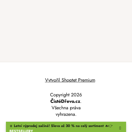
Vytvořil Shoptet Premium
Copyright 2026
ČistéDřevo.cz
.
Všechna práva
vyhrazena.
☀️
Letní výprodej začíná! Sleva až 30 % na celý sortiment
🔥👉
BESTSELLERY