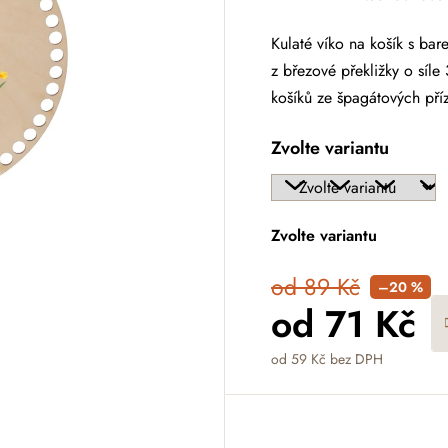
Kulaté víko na košík s ba
z březové překližky o síl
košíků ze špagátových pří
Zvolte variantu
Zvolte variantu
od 89 Kč
–20 %
od
71 Kč
od
59 Kč
bez DPH
Měrná cena: