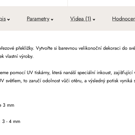
pis
Parametry
Videa (1)
Hodnocen
březové překližky
. Vytvořte si barevnou velikonoční dekoraci do své
k vlastní výroby.
eme pomocí UV tiskárny, která nanáší speciální inkoust, zajišťující
UV světlem, to zaručí odolnost
vůči otěru, a výsledný potisk vyniká s
le 3 mm
: 3 - 4 mm