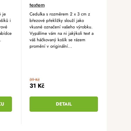
textem
ě je
Cedulka s rozměrem 2 x 3 cm z
šíků i
březové překližky slouží jako
rové
vkusné označení vašeho výrobku.
abídce
Vypálíme vám na ni jakýkoli text a
.
váš háčkovaný košík se rázem
promění v originální...
39 Kč
31 Kč
KU
DETAIL
9,5 cm