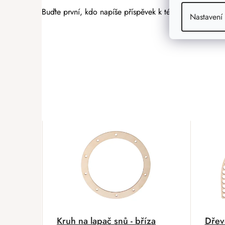
Buďte první, kdo napíše příspěvek k této položce.
Nastavení
PŘIDAT HODNOCENÍ
Kruh na lapač snů - bříza
Dřev