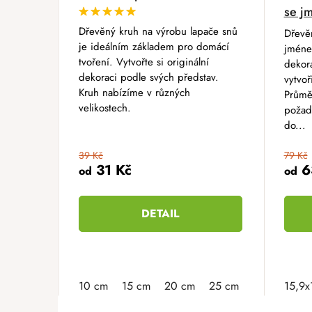
se j
Dřevěný kruh na výrobu lapače snů
Dřevě
je ideálním základem pro domácí
jménem
tvoření. Vytvořte si originální
dekora
dekoraci podle svých představ.
vytvoř
Kruh nabízíme v různých
Průmě
velikostech.
požad
do...
39 Kč
79 Kč
31 Kč
6
od
od
DETAIL
10 cm
15 cm
20 cm
25 cm
15,9x