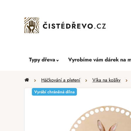
Přejít
na
obsah
Typy dřeva
Vyrobíme vám dárek na m
Domů
Háčkování a pletení
Víka na košíky
Vyrábí chráněná dílna