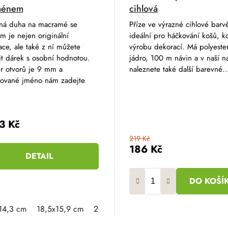
ménem
cihlová
ná duha na macramé se
Příze ve výrazné cihlové barv
 je nejen originální
ideální pro háčkování košů, ko
ce, ale také z ní můžete
výrobu dekorací. Má polyeste
it dárek s osobní hodnotou.
jádro, 100 m návin a v naší n
r otvorů je 9 mm a
naleznete také další barevné..
ované jméno nám zadejte
3 Kč
219 Kč
186 Kč
DETAIL
DO KOŠÍ
14,3 cm
18,5x15,9 cm
20,9x16,8 cm
23,3x18 cm
25,7x1