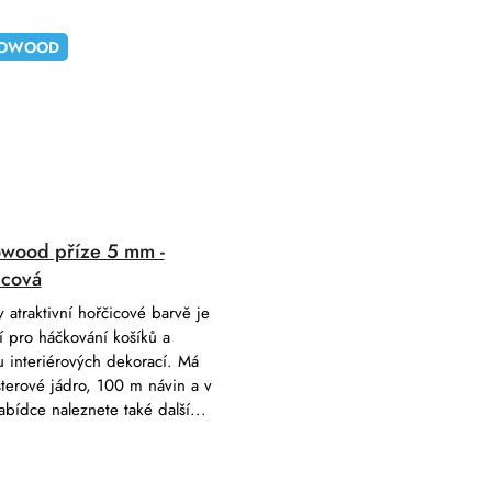
OWOOD
wood příze 5 mm -
icová
v atraktivní hořčicové barvě je
í pro háčkování košíků a
 interiérových dekorací. Má
terové jádro, 100 m návin a v
abídce naleznete také další...