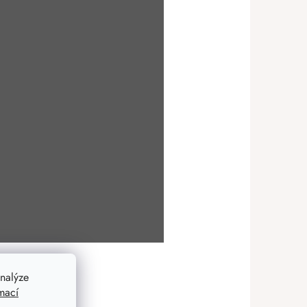
nalýze
mací