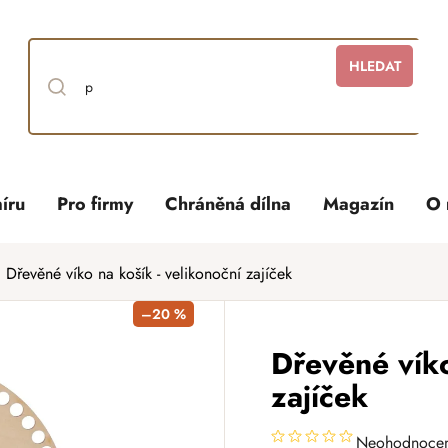
HLEDAT
íru
Pro firmy
Chráněná dílna
Magazín
O 
Dřevěné víko na košík - velikonoční zajíček
–20 %
Dřevěné víko
zajíček
Neohodnoce