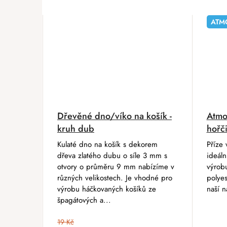
ATM
Dřevěné dno/víko na košík -
Atmo
kruh dub
hořč
Kulaté dno na košík s dekorem
Příze 
dřeva zlatého dubu o síle 3 mm s
ideáln
otvory o průměru 9 mm nabízíme v
výrobu
různých velikostech. Je vhodné pro
polyes
výrobu háčkovaných košíků ze
naší n
špagátových a...
19 Kč