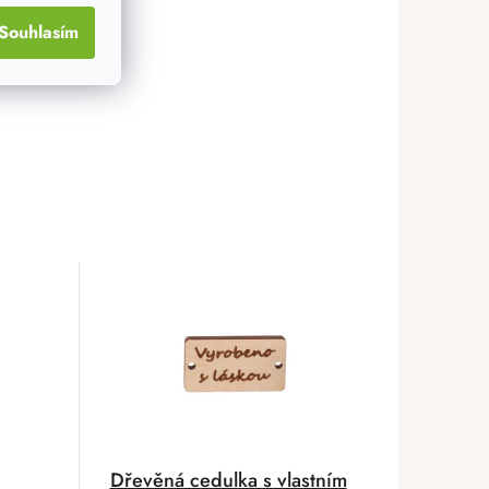
Souhlasím
Dřevěná cedulka s vlastním