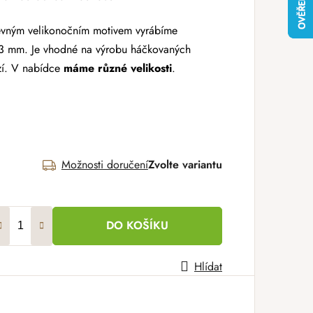
revným velikonočním motivem vyrábíme
e 3 mm. Je vhodné na výrobu háčkovaných
zí. V nabídce
máme různé velikosti
.
Možnosti doručení
Zvolte variantu
DO KOŠÍKU
Hlídat