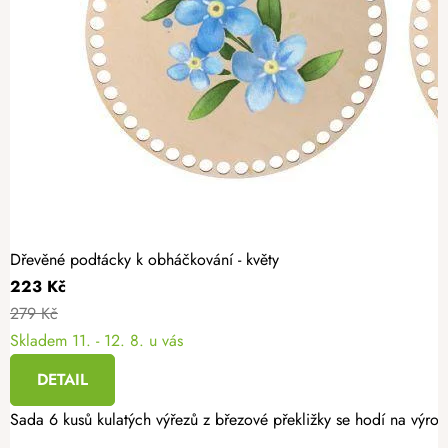
Dřevěné podtácky k obháčkování - květy
223 Kč
279 Kč
Skladem
11. - 12. 8. u vás
DETAIL
Sada 6 kusů kulatých výřezů z březové překližky se hodí na výro