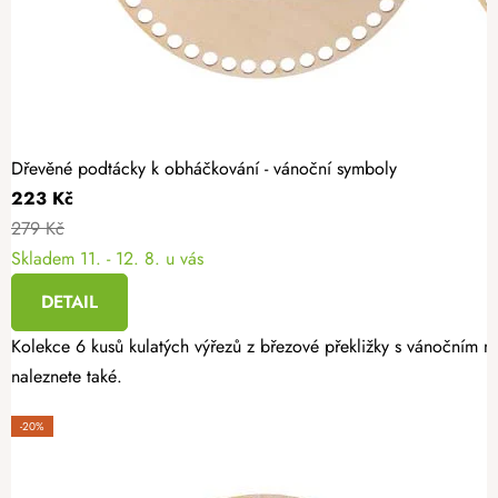
Dřevěné podtácky k obháčkování - vánoční symboly
223 Kč
279 Kč
Skladem
11. - 12. 8. u vás
DETAIL
Kolekce 6 kusů kulatých výřezů z březové překližky s vánočním mo
naleznete také.
-20%