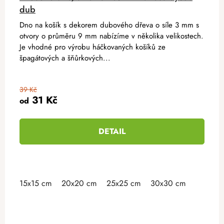
dub
Dno na košík s dekorem dubového dřeva o síle 3 mm s
otvory o průměru 9 mm nabízíme v několika velikostech.
Je vhodné pro výrobu háčkovaných košíků ze
špagátových a šňůrkových...
39 Kč
31 Kč
od
DETAIL
15x15 cm
20x20 cm
25x25 cm
30x30 cm