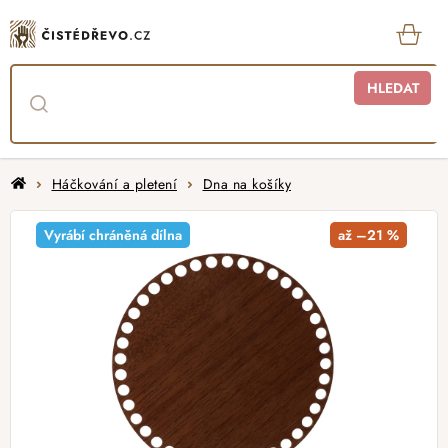
Přejít
na
obsah
KOŠ
HLEDAT
Domů
Háčkování a pletení
Dna na košíky
Vyrábí chráněná dílna
až –21 %