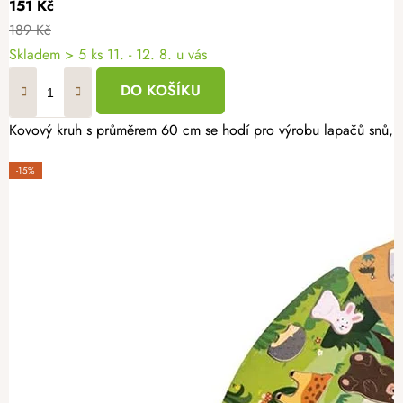
151 Kč
189 Kč
Skladem
> 5 ks
11. - 12. 8. u vás
DO KOŠÍKU
Kovový kruh s průměrem 60 cm se hodí pro výrobu lapačů snů, věn
-15%