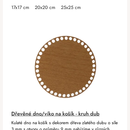
17x17 cm
20x20 cm
25x25 cm
Dřevěné dno/víko na košík - kruh dub
Kulaté dno na košík s dekorem dřeva zlatého dubu o síle
3 mm s otvory o průměru 9 mm nabízíme v různých