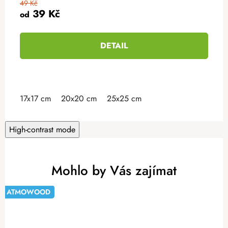
49 Kč
39 Kč
od
DETAIL
17x17 cm
20x20 cm
25x25 cm
High-contrast mode
Mohlo by Vás zajímat
ATMOWOOD
-20%