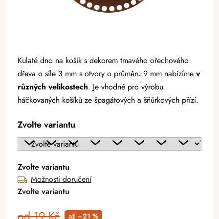
Kulaté dno na košík s dekorem tmavého ořechového
dřeva o síle 3 mm s otvory o průměru 9 mm nabízíme
v
různých velikostech
. Je vhodné pro výrobu
háčkovaných košíků ze špagátových a šňůrkových přízí.
Zvolte variantu
Zvolte variantu
Možnosti doručení
Zvolte variantu
od 19 Kč
až –21 %