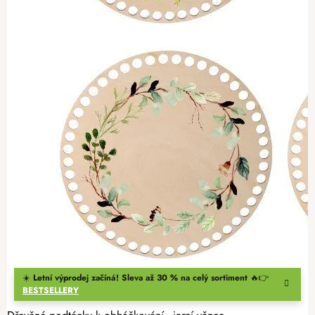
☀️
Letní výprodej začíná! Sleva až 30 % na celý sortiment
🔥👉
BESTSELLERY