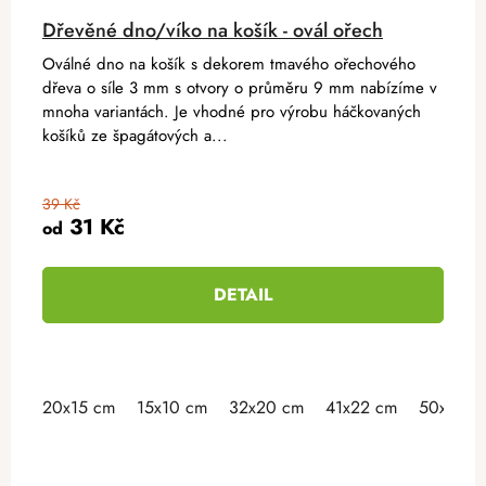
Dřevěné dno/víko na košík - ovál ořech
Oválné dno na košík s dekorem tmavého ořechového
dřeva o síle 3 mm s otvory o průměru 9 mm nabízíme v
mnoha variantách. Je vhodné pro výrobu háčkovaných
košíků ze špagátových a...
39 Kč
31 Kč
od
DETAIL
20x15 cm
15x10 cm
32x20 cm
41x22 cm
50x30 c