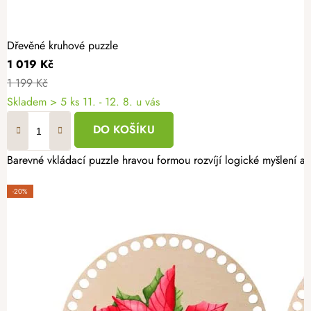
Dřevěné kruhové puzzle
1 019 Kč
1 199 Kč
Skladem
> 5 ks
11. - 12. 8. u vás
DO KOŠÍKU
Barevné vkládací puzzle hravou formou rozvíjí logické myšlení a 
-20%