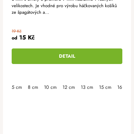
velikostech. Je vhodné pro výrobu háčkovaných košíků
ze špagátových a...
19 Kč
15 Kč
od
DETAIL
5 cm
8 cm
10 cm
12 cm
13 cm
15 cm
16 cm