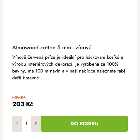
Atmowood cotton 5 mm - vínová
Vínově červená příze je ideální pro háčkování košíků a
výrobu interiérových dekorací. Je vyrobena ze 100%
bavlny, má 100 m návin a v naší nabídce naleznete také
další barevné...
239 Kč
203 Kč
DO KOŠÍKU