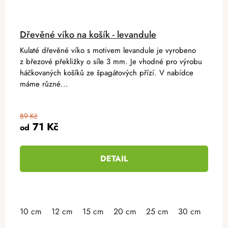
Dřevěné víko na košík - levandule
Kulaté dřevěné víko s motivem levandule je vyrobeno
z březové překližky o síle 3 mm. Je vhodné pro výrobu
háčkovaných košíků ze špagátových přízí. V nabídce
máme různé...
89 Kč
71 Kč
od
DETAIL
10 cm
12 cm
15 cm
20 cm
25 cm
30 cm
35 