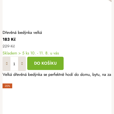
Dřevěná bedýnka velká
183 Kč
229 Kč
Skladem
> 5 ks
10. - 11. 8. u vás
DO KOŠÍKU
Velká dřevěná bedýnka se perfektně hodí do domu, bytu, na zahra
-20%