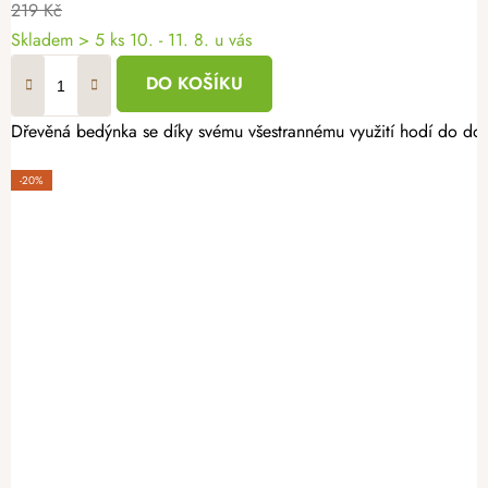
219 Kč
Skladem
> 5 ks
10. - 11. 8. u vás
DO KOŠÍKU
Dřevěná bedýnka se díky svému všestrannému využití hodí do domu
-20%