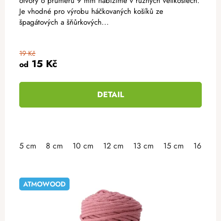
otvory o průměru 9 mm nabízíme v různých velikostech.
Je vhodné pro výrobu háčkovaných košíků ze
špagátových a šňůrkových...
19 Kč
15 Kč
od
DETAIL
5 cm
8 cm
10 cm
12 cm
13 cm
15 cm
16 cm
ATMOWOOD