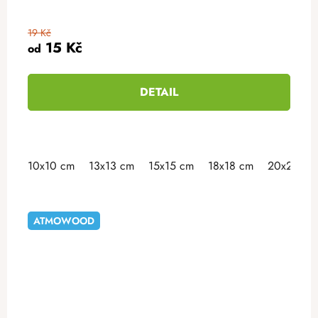
19 Kč
15 Kč
od
DETAIL
10x10 cm
13x13 cm
15x15 cm
18x18 cm
20x20 cm
ATMOWOOD