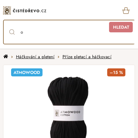
Přejít
na
obsah
KOŠ
HLEDAT
Domů
Háčkování a pletení
Příze pletací a háčkovací
ATMOWOOD
–15 %