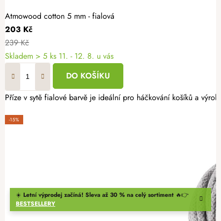
Atmowood cotton 5 mm - fialová
203 Kč
239 Kč
Skladem
> 5 ks
11. - 12. 8. u vás
DO KOŠÍKU
Příze v sytě fialové barvě je ideální pro háčkování košíků a výr
-15%
☀️
Letní výprodej začíná! Sleva až 30 % na celý sortiment
🔥👉
BESTSELLERY