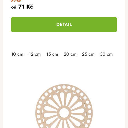
89 Kč
71 Kč
od
DETAIL
10 cm
12 cm
15 cm
20 cm
25 cm
30 cm
35 