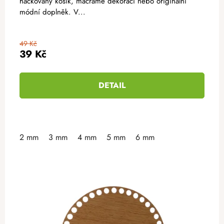
háčkovaný košík, macramé dekoraci nebo originální
módní doplněk. V...
49 Kč
39 Kč
DETAIL
2 mm
3 mm
4 mm
5 mm
6 mm