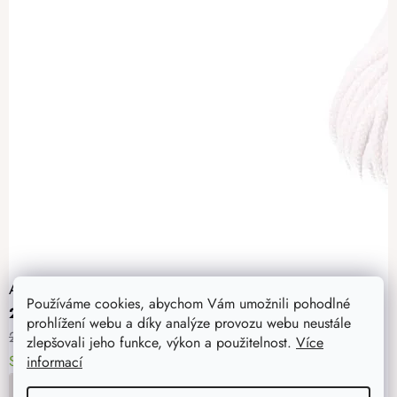
Atmowood cotton 5 mm - bílá
Používáme cookies, abychom Vám umožnili pohodlné
203 Kč
prohlížení webu a díky analýze provozu webu neustále
239 Kč
zlepšovali jeho funkce, výkon a použitelnost.
Více
Skladem
> 5 ks
11. - 12. 8. u vás
informací
DO KOŠÍKU