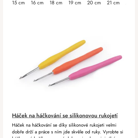
15 cm
16 cm
18 cm
19 cm
20 cm
21 cm
23 c
Háček na háčkování se silikonovou rukojetí
Háček na háčkování se díky silikonové rukojeti velmi
dobře drží a práce s ním jde skvěle od ruky. Vyrobte si