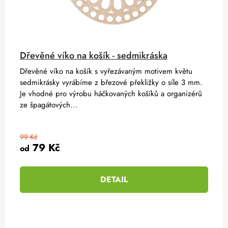
Dřevěné víko na košík - sedmikráska
Dřevěné víko na košík s vyřezávaným motivem květu
sedmikrásky vyrábíme z březové překližky o síle 3 mm.
Je vhodné pro výrobu háčkovaných košíků a organizérů
ze špagátových...
99 Kč
79 Kč
od
DETAIL