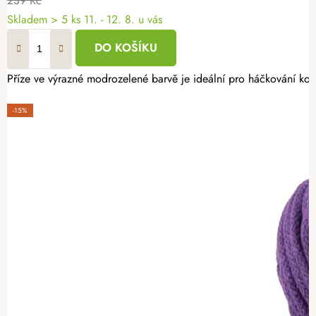
239 Kč
Skladem
> 5 ks
11. - 12. 8. u vás
DO KOŠÍKU
Příze ve výrazné modrozelené barvě je ideální pro háčkování koš
-15%