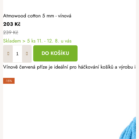
Atmowood cotton 5 mm - vínová
203 Kč
239 Kč
Skladem
> 5 ks
11. - 12. 8. u vás
DO KOŠÍKU
Vínově červená příze je ideální pro háčkování košíků a výrobu in
-15%