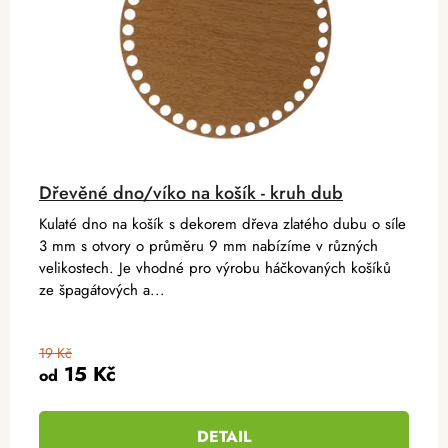
Dřevěné dno/víko na košík - kruh dub
Kulaté dno na košík s dekorem dřeva zlatého dubu o síle
3 mm s otvory o průměru 9 mm nabízíme v různých
velikostech. Je vhodné pro výrobu háčkovaných košíků
ze špagátových a...
19 Kč
15 Kč
od
DETAIL