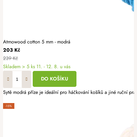
Atmowood cotton 5 mm - modrá
203 Kč
239 Kč
Skladem
> 5 ks
11. - 12. 8. u vás
DO KOŠÍKU
Sytě modrá příze je ideální pro háčkování košíků a jiné ruční p
-15%