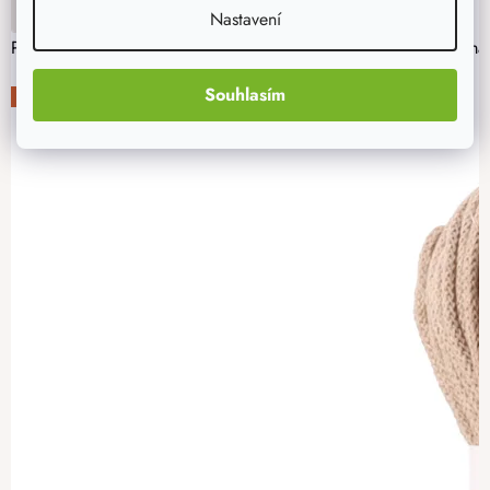
Nastavení
Příze v sněhově bílé barvě je ideální pro háčkování košíků rozm
Souhlasím
-15%